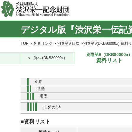
デジタル版『渋沢栄一伝記
TOP
>
各巻リンク
>
別巻第9 目次
>別巻第9(DKB90000a) 資料
別巻第9（DKB90000a
前へ (DKB80999z)
資料リスト
別巻
遺墨
遺墨
まえがき
■資料リスト