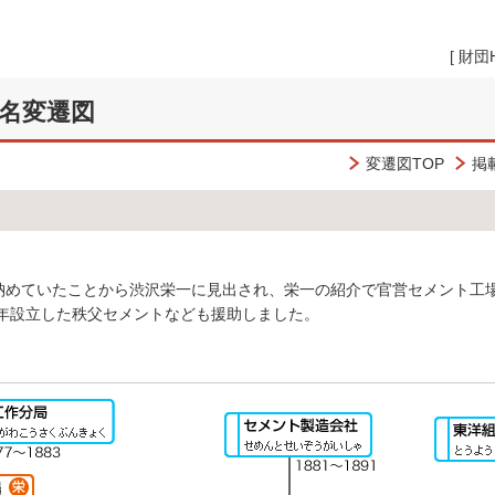
[
財団
名変遷図
変遷図TOP
掲
めていたことから渋沢栄一に見出され、栄一の紹介で官営セメント工場
3年設立した秩父セメントなども援助しました。