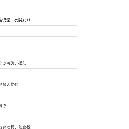
。
渋沢栄一の関わり
交渉斡旋、援助
発起人惣代
嚮導
出資社員、監査役