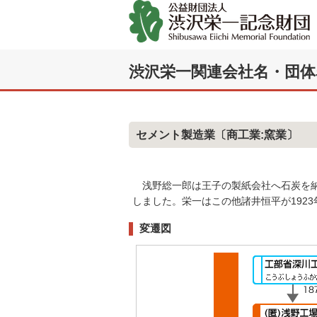
渋沢栄一関連会社名・団体
セメント製造業
〔商工業:窯業〕
浅野総一郎は王子の製紙会社へ石炭を納
しました。栄一はこの他諸井恒平が192
変遷図