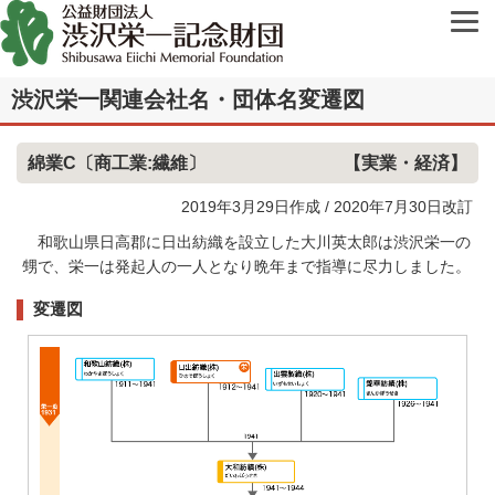
渋沢栄一関連会社名・団体名変遷図
綿業C
〔商工業:繊維〕
【実業・経済】
2019年3月29日作成 / 2020年7月30日改訂
和歌山県日高郡に日出紡織を設立した大川英太郎は渋沢栄一の
甥で、栄一は発起人の一人となり晩年まで指導に尽力しました。
変遷図