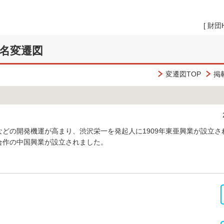
[
財団
名変遷図
変遷図TOP
掲
どの開発機運が高まり、渋沢栄一を発起人に1909年東亜興業が設立され
合作の中国興業が設立されました。