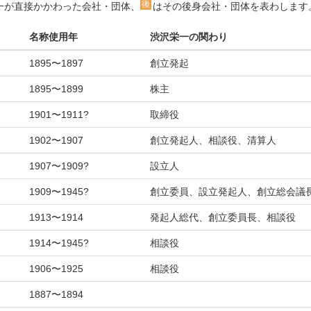
一が直接かかわった会社・団体、
はその後身会社・団体を表わします
名称使用年
渋沢栄一の関わり
1895〜1897
創立発起
1895〜1899
株主
1901〜1911?
取締役
1902〜1907
創立発起人、相談役、清算人
1907〜1909?
設立人
1909〜1945?
創立委員、設立発起人、創立総会議
1913〜1914
発起人総代、創立委員長、相談役
1914〜1945?
相談役
1906〜1925
相談役
1887〜1894