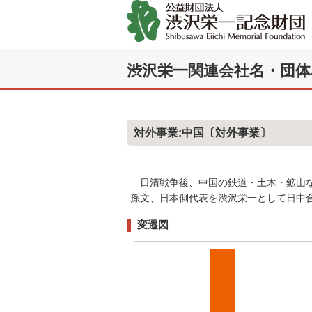
渋沢栄一関連会社名・団体
対外事業:中国
〔対外事業〕
日清戦争後、中国の鉄道・土木・鉱山な
孫文、日本側代表を渋沢栄一として日中
変遷図