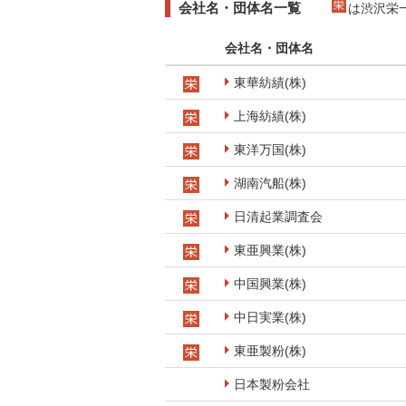
会社名・団体名一覧
は渋沢栄
会社名・団体名
東華紡績(株)
上海紡績(株)
東洋万国(株)
湖南汽船(株)
日清起業調査会
東亜興業(株)
中国興業(株)
中日実業(株)
東亜製粉(株)
日本製粉会社