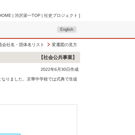
HOME
|
渋沢栄一TOP
|
社史プロジェクト
]
English
載会社名・団体名リスト
変遷図の見方
【社会公共事業】
2022年6月30日作成
となりました。京華中学校では式典で生徒