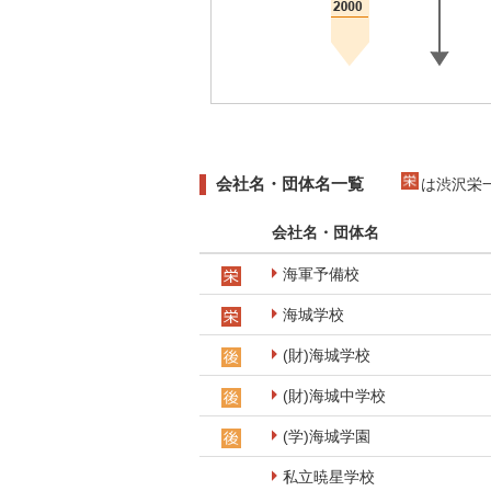
会社名・団体名一覧
は渋沢栄
会社名・団体名
海軍予備校
海城学校
(財)海城学校
(財)海城中学校
(学)海城学園
私立暁星学校