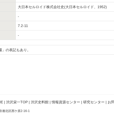
大日本セルロイド株式会社史(大日本セルロイド、1952)
-
7.2-11
-
場」の表記もあり。
E
|
渋沢栄一TOP
|
渋沢史料館
|
情報資源センター
|
研究センター
|
お
京都北区西ケ原2-16-1