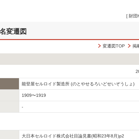
[
財団
名変遷図
変遷図TOP
掲
2
能登屋セルロイド製造所 (のとやせるろいどせいぞうしょ)
1909〜1919
-
大日本セルロイド株式会社目論見書(昭和23年8月)p2