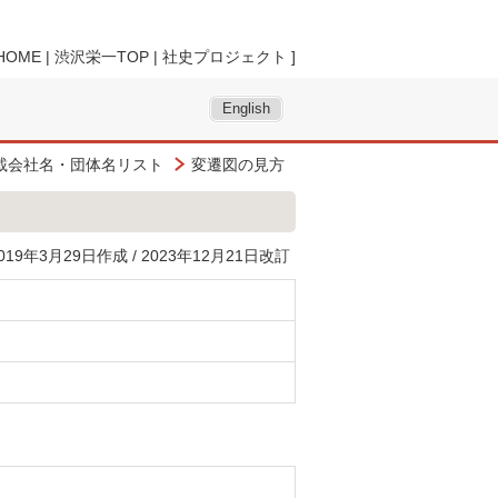
HOME
|
渋沢栄一TOP
|
社史プロジェクト
]
English
載会社名・団体名リスト
変遷図の見方
019年3月29日作成 / 2023年12月21日改訂