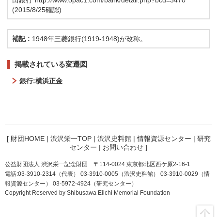
田銀行
http://www.opac1.com/bank/detail.php?bcd=3470
(2015/8/25確認)
補記 :
1948年三菱銀行(1919-1948)が改称。
掲載されている変遷図
銀行:横浜正金
[
財団HOME
|
渋沢栄一TOP
|
渋沢史料館
|
情報資源センター
|
研究
センター
|
お問い合わせ
]
公益財団法人 渋沢栄一記念財団 〒114-0024 東京都北区西ケ原2-16-1
電話:03-3910-2314（代表） 03-3910-0005（渋沢史料館） 03-3910-0029（情
報資源センター） 03-5972-4924（研究センター）
Copyright Reserved by Shibusawa Eiichi Memorial Foundation