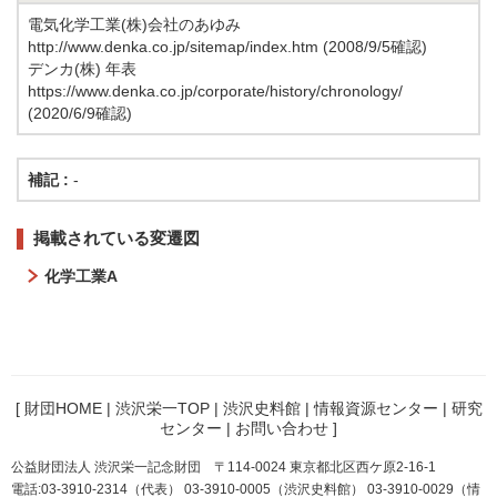
電気化学工業(株)会社のあゆみ
http://www.denka.co.jp/sitemap/index.htm (2008/9/5確認)
デンカ(株) 年表
https://www.denka.co.jp/corporate/history/chronology/
(2020/6/9確認)
補記 :
-
掲載されている変遷図
化学工業A
[
財団HOME
|
渋沢栄一TOP
|
渋沢史料館
|
情報資源センター
|
研究
センター
|
お問い合わせ
]
公益財団法人 渋沢栄一記念財団 〒114-0024 東京都北区西ケ原2-16-1
電話:03-3910-2314（代表） 03-3910-0005（渋沢史料館） 03-3910-0029（情