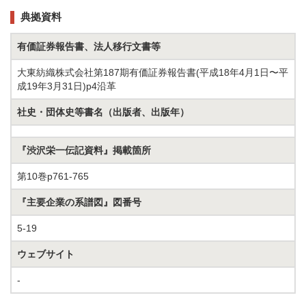
典拠資料
有価証券報告書、法人移行文書等
大東紡織株式会社第187期有価証券報告書(平成18年4月1日〜平
成19年3月31日)p4沿革
社史・団体史等書名（出版者、出版年）
『渋沢栄一伝記資料』掲載箇所
第10巻p761-765
『主要企業の系譜図』図番号
5-19
ウェブサイト
-