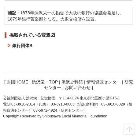
補記 :
1878年渋沢栄一の勧告で大阪の銀行の協議会発足し、
1879年銀行苦楽部となる。大坂交換所を設置。
掲載されている変遷図
銀行団体B
[
財団HOME
|
渋沢栄一TOP
|
渋沢史料館
|
情報資源センター
|
研究
センター
|
お問い合わせ
]
公益財団法人 渋沢栄一記念財団 〒114-0024 東京都北区西ケ原2-16-1
電話:03-3910-2314（代表） 03-3910-0005（渋沢史料館） 03-3910-0029（情
報資源センター） 03-5972-4924（研究センター）
Copyright Reserved by Shibusawa Eiichi Memorial Foundation