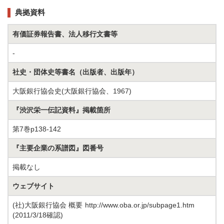
典拠資料
有価証券報告書、法人移行文書等
-
社史・団体史等書名（出版者、出版年）
大阪銀行協会史(大阪銀行協会、1967)
『渋沢栄一伝記資料』掲載箇所
第7巻p138-142
『主要企業の系譜図』図番号
掲載なし
ウェブサイト
(社)大阪銀行協会 概要
http://www.oba.or.jp/subpage1.htm
(2011/3/18確認)