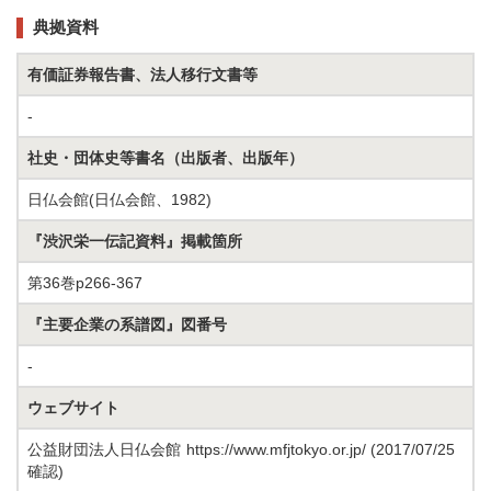
典拠資料
有価証券報告書、法人移行文書等
-
社史・団体史等書名（出版者、出版年）
日仏会館(日仏会館、1982)
『渋沢栄一伝記資料』掲載箇所
第36巻p266-367
『主要企業の系譜図』図番号
-
ウェブサイト
公益財団法人日仏会館
https://www.mfjtokyo.or.jp/
(2017/07/25
確認)