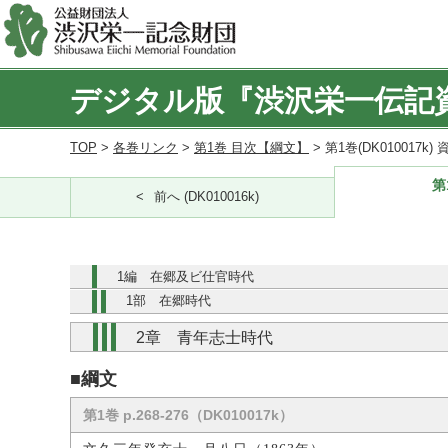
デジタル版『渋沢栄一伝記
TOP
>
各巻リンク
>
第1巻 目次【綱文】
> 第1巻(DK010017k
第
前へ (DK010016k)
1編 在郷及ビ仕官時代
1部 在郷時代
2章 青年志士時代
■綱文
第1巻 p.268-276（DK010017k）