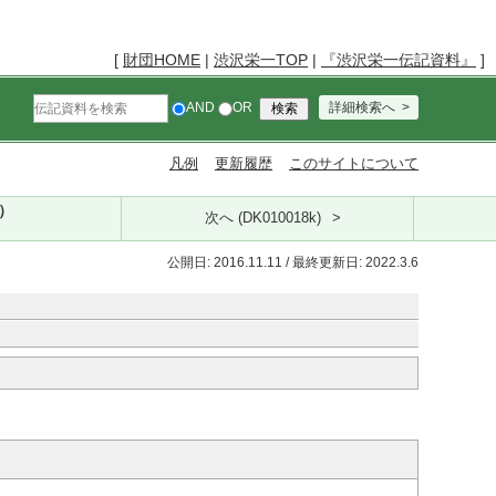
[
財団HOME
|
渋沢栄一TOP
|
『渋沢栄一伝記資料』
]
AND
OR
詳細検索へ
凡例
更新履歴
このサイトについて
k）
次へ (DK010018k)
公開日: 2016.11.11 / 最終更新日: 2022.3.6