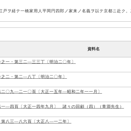
江戸ヲ経テ一橋家用人平岡円四郎ノ家来ノ名義ヲ以テ京都ニ赴ク。
資料名
巻之一・第三二―三三丁〔明治二〇年〕
巻之二・第二―八丁〔明治二〇年〕
第二〇九―二一〇頁〔大正一五年―昭和二年一一月〕
第一―四頁〔大正一四年九月〕 諸々の回顧（四）（青淵先生）
・第八三―八六頁〔大正八―一二年〕