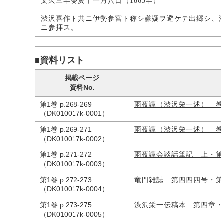
文久三年癸亥十一月八日（1863年）
渋沢喜作ト共ニ伊勢参宮ト称シ嫌疑ヲ避ケテ出郷シ、
ニ参拝ス。
■資料リスト
掲載ページ
資料No.
第1巻 p.268-269
雨夜譚（渋沢栄一述） 
（DK010017k-0001）
第1巻 p.269-271
雨夜譚（渋沢栄一述） 
（DK010017k-0002）
第1巻 p.271-272
雨夜譚会談話筆記 上・
（DK010017k-0003）
第1巻 p.272-273
竜門雑誌 第四四四号・
（DK010017k-0004）
第1巻 p.273-275
渋沢栄一伝稿本 第四章
（DK010017k-0005）