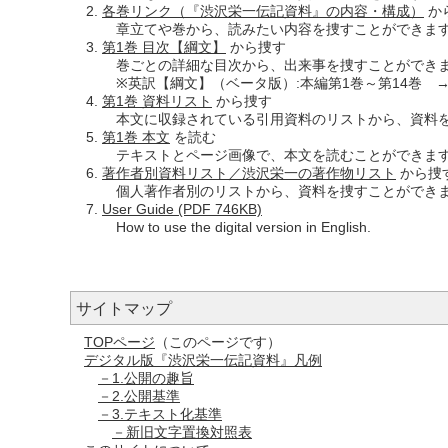
各巻リンク（『渋沢栄一伝記資料』の内容・構成）
か
章立てや巻から、読みたい内容を捜すことができま
第1巻 目次【綱文】
から捜す
巻ごとの詳細な目次から、出来事を捜すことができ
※英訳【綱文】（ベータ版）:本編第1巻～第14巻 
第1巻 資料リスト
から捜す
本文に収録されている引用資料のリストから、資料を
第1巻 本文
を読む
テキストとページ画像で、本文を読むことができま
著作者別資料リスト／渋沢栄一の著作物リスト
から捜
個人著作者別のリストから、資料を捜すことができ
User Guide (PDF 746KB)
How to use the digital version in English.
サイトマップ
TOPページ
（このページです）
デジタル版『渋沢栄一伝記資料』凡例
－1.公開の趣旨
－2.公開基準
－3.テキスト化基準
－新旧文字置換対照表