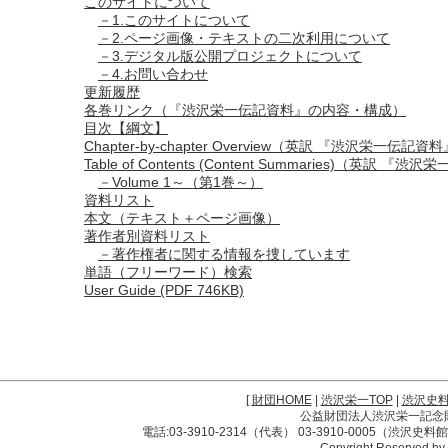
このサイトについて
－1.このサイトについて
－2.ページ画像・テキストの二次利用について
－3.デジタル版公開プロジェクトについて
－4.お問い合わせ
更新履歴
各巻リンク（『渋沢栄一伝記資料』の内容・構成）
目次【綱文】
Chapter-by-chapter Overview（英訳 『渋沢栄一伝
Table of Contents (Content Summaries)
－Volume 1～（第1巻～）
資料リスト
本文（テキスト＋ページ画像）
著作者別資料リスト
－著作権者に関する情報を捜しています
単語（フリーワード）検索
User Guide (PDF 746KB)
[
財団HOME
|
渋沢栄一TOP
|
渋沢史
公益財団法人渋沢栄一記念財団 
電話:03-3910-2314（代表） 03-3910-0005（渋沢史
Copyright Reserved by