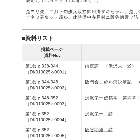
慶応元年乙丑三月（1856[1865]年）
是ヨリ先、二月下旬歩兵取立御用掛ヲ命ゼラル。是月
十名ヲ募集シテ帰ル。此時備中寺戸村ニ阪谷朗廬ヲ訪
■資料リスト
掲載ページ
資料No.
第1巻 p.338-344
雨夜譚 （渋沢栄一述）
（DK010025k-0001）
第1巻 p.344-348
阪門会ニ於ル演説筆記 
（DK010025k-0002）
第1巻 p.348-352
渋沢栄一伝稿本 第四章
（DK010025k-0003）
第1巻 p.352
渋沢栄一 詩
（DK010025k-0004）
第1巻 p.352
阪谷朗廬 詩
（DK010025k-0005）