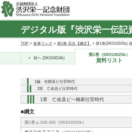
デジタル版『渋沢栄一伝記
TOP
>
各巻リンク
>
第1巻 目次【綱文】
> 第1巻(DK010025k
第1巻（DK010025k）
前へ (DK010024k)
資料リスト
1編 在郷及ビ仕官時代
2部 亡命及ビ仕官時代
1章 亡命及ビ一橋家仕官時代
■綱文
第1巻 p.338-365（DK010025k）