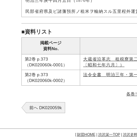
明治三年庚午四月五日（1870年）
民部省府県及ビ諸藩預所ノ租米ヲ輸納スル五里程外運
■資料リスト
掲載ページ
資料No.
第2巻 p.373
大蔵省沿革志 租税寮第
（DK020060k-0001）
〔昭和七年六月〕）
第2巻 p.373
法令全書 明治三年・第
（DK020060k-0002）
各巻
前へ DK020059k
[
財団HOME
|
渋沢栄一TOP
|
渋沢史