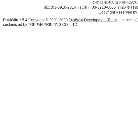
公益財団法人渋沢栄一記念財団 
電話:03-3910-2314（代表） 03-3910-0005（渋沢史
Copyright Reserved by
PukiWiki 1.5.4
Copyright © 2001-2020
PukiWiki Development Team
. License is
customized by TOPPAN PRINTING CO., LTD.