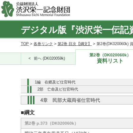
デジタル版『渋沢栄一伝記
TOP
>
各巻リンク
>
第2巻 目次【綱文】
> 第2巻(DK020060k
第2巻（DK020060k）
前へ (DK020059k)
資料リスト
1編 在郷及ビ仕官時代
2部 亡命及ビ仕官時代
4章 民部大蔵両省仕官時代
■綱文
第2巻 p.373（DK020060k）