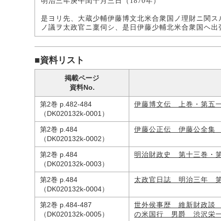
明治三年庚午閏十月三日（1870年）
是ヨリ先、大蔵少輔伊藤博文北米合衆国ノ理財ニ関ス
ノ議ヲ太政官ニ稟伺シ、是日伊藤少輔北米合衆国ヘ出
■資料リスト
掲載ページ
資料No.
第2巻 p.482-484
伊藤博文伝 上巻・第五
（DK020132k-0001）
第2巻 p.484
伊藤公正伝 伊藤公全集
（DK020132k-0002）
第2巻 p.484
明治財政史 第十三巻・
（DK020132k-0003）
第2巻 p.484
太政官日誌 明治三年 
（DK020132k-0004）
第2巻 p.484-487
世外侯事歴 維新財政談
（DK020132k-0005）
の米国行 男爵 渋沢栄