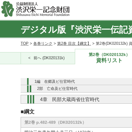
デジタル版『渋沢栄一伝記
TOP
>
各巻リンク
>
第2巻 目次【綱文】
> 第2巻(DK020132k
第2巻（DK020132k）
前へ (DK020131k)
資料リスト
1編 在郷及ビ仕官時代
2部 亡命及ビ仕官時代
4章 民部大蔵両省仕官時代
■綱文
第2巻 p.482-489（DK020132k）