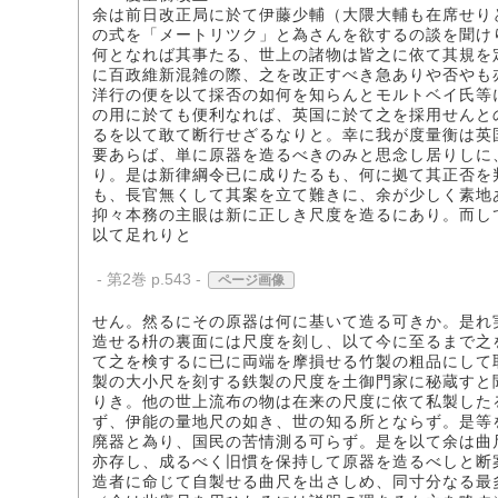
余は前日改正局に於て伊藤少輔（大隈大輔も在席せり
の式を「メートリツク」と為さんを欲するの談を聞け
何となれば其事たる、世上の諸物は皆之に依て其規を
に百政維新混雑の際、之を改正すべき急ありや否やも
洋行の便を以て採否の如何を知らんとモルトベイ氏等
の用に於ても便利なれば、英国に於て之を採用せんと
るを以て敢て断行せざるなりと。幸に我が度量衡は英
要あらば、単に原器を造るべきのみと思念し居りしに
り。是は新律綱令已に成りたるも、何に拠て其正否を
も、長官無くして其案を立て難きに、余が少しく素地
抑々本務の主眼は新に正しき尺度を造るにあり。而し
以て足れりと
- 第2巻 p.543 -
ページ画像
せん。然るにその原器は何に基いて造る可きか。是れ
造せる枡の裏面には尺度を刻し、以て今に至るまで之
て之を検するに已に両端を摩損せる竹製の粗品にして
製の大小尺を刻する鉄製の尺度を土御門家に秘蔵すと
りき。他の世上流布の物は在来の尺度に依て私製した
ず、伊能の量地尺の如き、世の知る所とならず。是等
廃器と為り、国民の苦情測る可らず。是を以て余は曲
亦存し、成るべく旧慣を保持して原器を造るべしと断
造者に命じて自製せる曲尺を出さしめ、同寸分なる最