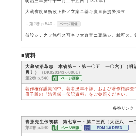
明治三年庚午十一月二十五日（1870年）
大蔵省度量衡改正掛ノ立案ニ基キ度量衡提警法ヲ
- 第2巻 p.540 -
ページ画像
仮設シテ之ヲ施行ス可キヲ太政官ニ稟議シ、裁可ス。
■資料
大蔵省沿革志 本省第三・第一〇五―一〇六丁（明
（DK020143k-0001）
月〕）
第2巻 p.540
ページ画像
著作権保護期間中、著者没年不詳、および著作権調査
冊子版の『渋沢栄一伝記資料』
をご参照ください。
各巻リンク
青淵先生伝初稿 第七章一・第二三頁〔大正八―一
第2巻 p.540
ページ画像
PDM 1.0 DEED