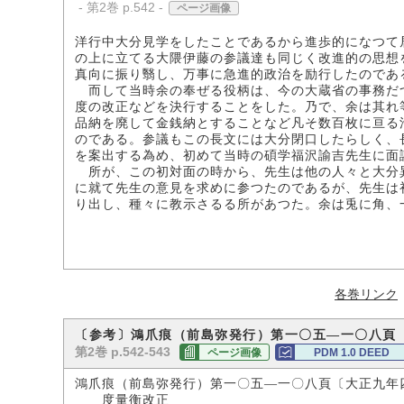
- 第2巻 p.542 -
ページ画像
洋行中大分見学をしたことであるから進歩的になつて
の上に立てる大隈伊藤の参議達も同じく改進的の思想
真向に振り翳し、万事に急進的政治を励行したのであ
而して当時余の奉ぜる役柄は、今の大蔵省の事務だ
度の改正などを決行することをした。乃で、余は其れ
品納を廃して金銭納とすることなど凡そ数百枚に亘る
のである。参議もこの長文には大分閉口したらしく、
を案出する為め、初めて当時の碩学福沢諭吉先生に面
所が、この初対面の時から、先生は他の人々と大分
に就て先生の意見を求めに参つたのであるが、先生は
り出し、種々に教示さるる所があつた。余は兎に角、
各巻リンク
〔参考〕鴻爪痕（前島弥発行）第一〇五―一〇八頁
第2巻 p.542-543
ページ画像
PDM 1.0 DEED
鴻爪痕（前島弥発行）第一〇五―一〇八頁〔大正九年
度量衡改正