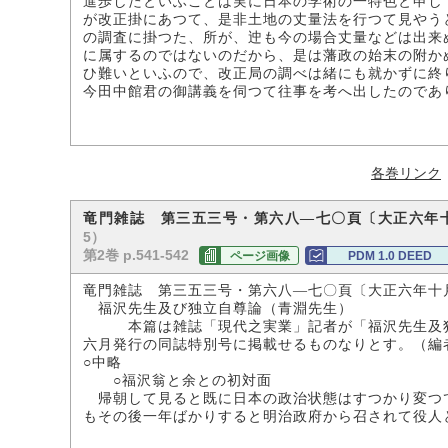
進歩したといふことは実に日本の学術の一特色と申し
が改正掛にあつて、是非土地の丈量法を行つて見やう
の調査に掛つた、所が、迚も今の場合丈量などは出来
に属するのではないのだから、是は藩政の始末の附か
ひ難いといふので、改正局の調べは緒にも就かずに終
今田中館君の御講義を伺つて往事を考へ出したのであ
各巻リンク
竜門雑誌 第三五三号・第六八―七〇頁〔大正六年
5）
第2巻 p.541-542
ページ画像
PDM 1.0 DEED
竜門雑誌 第三五三号・第六八―七〇頁〔大正六年十
福沢先生及び独立自尊論（青淵先生）
本篇は雑誌「現代之実業」記者が「福沢先生及独
六月発行の同誌特別号に掲載せるものなりとす。（編
○中略
○福沢翁と余との初対面
帰朝して見ると既に日本の政治状態はすつかり変つ
もその後一年ばかりすると明治政府から召されて役人