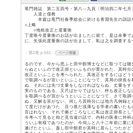
竜門雑誌 第二五四号・第八―九頁〔明治四二年七月
人道と儒教
本篇は竜門社春季総会に於ける青淵先生の訓話な
○上略
○地租改正と度量衡
丁度唯今度量衡のお話が出ましたに就て、是は余事で
に、矢張此度量衡の話が出まして、私は之を調査する
- 第2巻 p.541 -
ページ画像
るのです、今から思ふと田中館博士などに取つては随
らぬといふので改正掛といふものが置かれた、其時分
改正といふことを考へられた、其改正をするにはどう
で取調べるが宜いといふことになつて、其局の掛長を
ぬ、それには先づ丈量をしなければならぬ、丈量をす
実のものである、又尺ばかりではない、秤も改正しな
を取調べるが宜からうといふことになつて、さて取調
ぬ、又解る筈がない、何しろ其時分には地方凡例録と
て度だけがあつた、且つ甚だ浅薄なる学者の書いたも
言はれない、それで拠どころなしに私は改正掛長とし
今考へて見ると殆ど見当違の話で、内科の医者に外科
ういふ有様であつたのが、今伺ふと八十二年前に業に
遂げたといふ、蓋し田中館君が其時に居らしつたかど