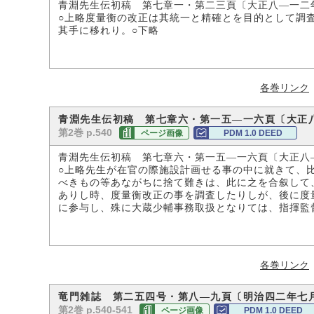
青淵先生伝初稿 第七章一・第二三頁〔大正八―一二
○上略度量衡の改正は其統一と精確とを目的として調
其手に移れり。○下略
各巻リンク
青淵先生伝初稿 第七章六・第一五―一六頁〔大正
第2巻 p.540
ページ画像
PDM 1.0 DEED
青淵先生伝初稿 第七章六・第一五―一六頁〔大正八
○上略先生が在官の際施設計画せる事の中に就きて、
べきもの等あながちに捨て難きは、此に之を合叙して
ありし時、度量衡改正の事を調査したりしが、後に度
に参与し、殊に大蔵少輔事務取扱となりては、指揮監
各巻リンク
竜門雑誌 第二五四号・第八―九頁〔明治四二年七
第2巻 p.540-541
ページ画像
PDM 1.0 DEED