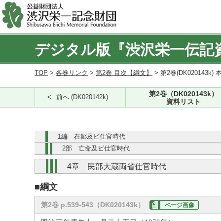
デジタル版『渋沢栄一伝記
TOP
>
各巻リンク
>
第2巻 目次【綱文】
> 第2巻(DK020143k) 
第2巻（DK020143k）
前へ (DK020142k)
資料リスト
1編 在郷及ビ仕官時代
2部 亡命及ビ仕官時代
4章 民部大蔵両省仕官時代
■綱文
第2巻 p.539-543（DK020143k）
ページ画像