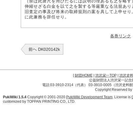
（余は此唐尺を用ひたるには説明の理あるも之を略す
伸縮せざる白金を以て之を製する等厳重なる法規あり
旧査定の事及び将来の取締規則の案を具して上申せり
に此兼務を辞任せり。
各巻リンク
前へ DK020142k
[
財団HOME
|
渋沢栄一TOP
|
渋沢史
公益財団法人渋沢栄一記念財団 
電話:03-3910-2314（代表） 03-3910-0005（渋沢史
Copyright Reserved by
PukiWiki 1.5.4
Copyright © 2001-2020
PukiWiki Development Team
. License is
customized by TOPPAN PRINTING CO., LTD.