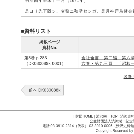
明治四年辛未十一月（1871年）
是ヨリ先下阪シ、省務ニ鞅掌セシガ、是月神戸為替会
■資料リスト
掲載ページ
資料No.
第3巻 p.283
会社全書 第二編 第六
（DK030089k-0001）
六巻・第九三頁 〔昭和
各巻
前へ DK030088k
[
財団HOME
|
渋沢栄一TOP
|
渋沢史
公益財団法人渋沢栄一記念財団 
電話:03-3910-2314（代表） 03-3910-0005（渋沢史
Copyright Reserved by