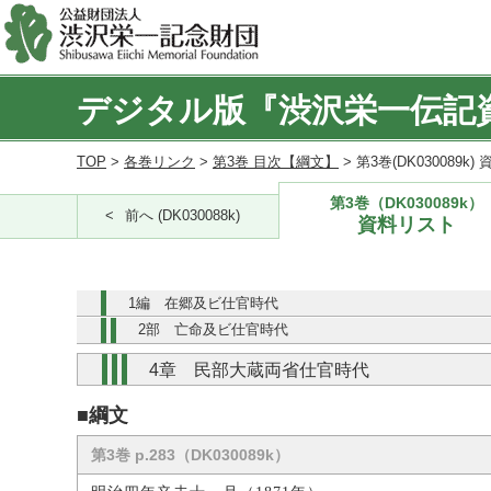
デジタル版『渋沢栄一伝記
TOP
>
各巻リンク
>
第3巻 目次【綱文】
> 第3巻(DK030089k
第3巻（DK030089k）
前へ (DK030088k)
資料リスト
1編 在郷及ビ仕官時代
2部 亡命及ビ仕官時代
4章 民部大蔵両省仕官時代
■綱文
第3巻 p.283（DK030089k）