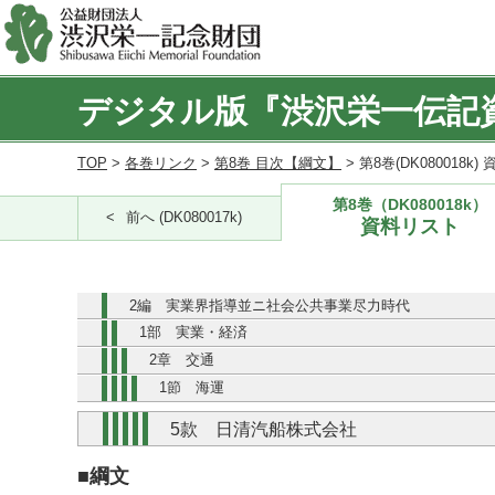
デジタル版『渋沢栄一伝記
TOP
>
各巻リンク
>
第8巻 目次【綱文】
> 第8巻(DK080018k
第8巻（DK080018k）
前へ (DK080017k)
資料リスト
2編 実業界指導並ニ社会公共事業尽力時代
1部 実業・経済
2章 交通
1節 海運
5款 日清汽船株式会社
■綱文