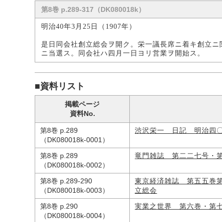
第8巻 p.289-317（DK080018k）
明治40年3月25日（1907年）
是日同会社創立総会ヲ開ク。栄一議長席ニ着キ創立ニ
ニ当選ス。同会社ハ四月一日ヨリ営業ヲ開始ス。
■資料リスト
掲載ページ
資料No.
第8巻 p.289
渋沢栄一 日記 明治四
（DK080018k-0001）
第8巻 p.289
竜門雑誌 第二二七号・
（DK080018k-0002）
第8巻 p.289-290
東京経済雑誌 第五五巻
（DK080018k-0003）
立総会
第8巻 p.290
実業之世界 第六巻・第
（DK080018k-0004）