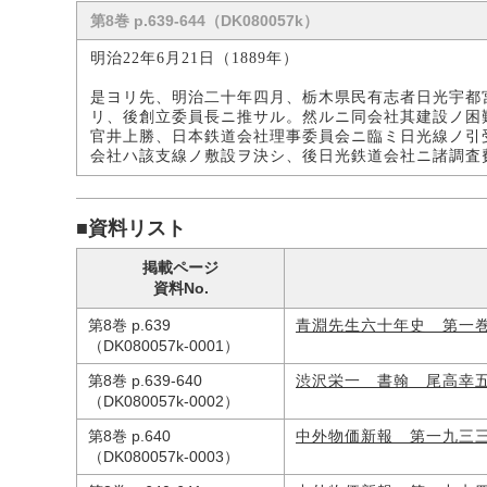
第8巻 p.639-644（DK080057k）
明治22年6月21日（1889年）
是ヨリ先、明治二十年四月、栃木県民有志者日光宇都
リ、後創立委員長ニ推サル。然ルニ同会社其建設ノ困
官井上勝、日本鉄道会社理事委員会ニ臨ミ日光線ノ引
会社ハ該支線ノ敷設ヲ決シ、後日光鉄道会社ニ諸調査
■資料リスト
掲載ページ
資料No.
第8巻 p.639
青淵先生六十年史 第一
（DK080057k-0001）
第8巻 p.639-640
渋沢栄一 書翰 尾高幸
（DK080057k-0002）
第8巻 p.640
中外物価新報 第一九三
（DK080057k-0003）