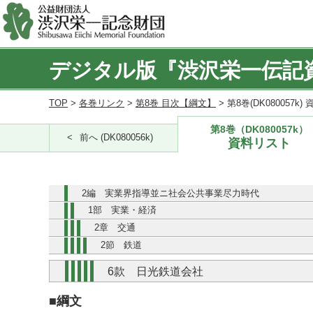
デジタル版『渋沢栄一伝記
TOP
>
各巻リンク
>
第8巻 目次【綱文】
> 第8巻(DK080057k
第8巻（DK080057k）
前へ (DK080056k)
資料リスト
2編 実業界指導並ニ社会公共事業尽力時代
1部 実業・経済
2章 交通
2節 鉄道
6款 日光鉄道会社
■綱文