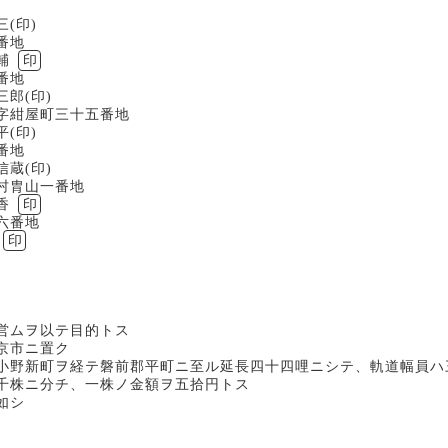
)
地
輔
印
地
)
町三十五番地
)
地
)
山一番地
香
印
番地
印
営ムヲ以テ目的トス
京市ニ置ク
小野新町ヲ経テ磐前郡平町ニ至ル延長四十四哩ニシテ、軌道幅員ハ
千株ニ分チ、一株ノ金額ヲ五拾円トス
如シ