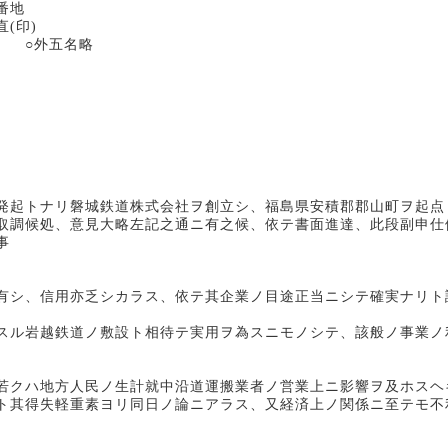
地
)
名略
発起トナリ磐城鉄道株式会社ヲ創立シ、福島県安積郡郡山町ヲ起点
取調候処、意見大略左記之通ニ有之候、依テ書面進達、此段副申仕
事
有シ、信用亦乏シカラス、依テ其企業ノ目途正当ニシテ確実ナリト
ル岩越鉄道ノ敷設ト相待テ実用ヲ為スニモノシテ、該般ノ事業ノ
クハ地方人民ノ生計就中沿道運搬業者ノ営業上ニ影響ヲ及ホスヘ
ト其得失軽重素ヨリ同日ノ論ニアラス、又経済上ノ関係ニ至テモ不