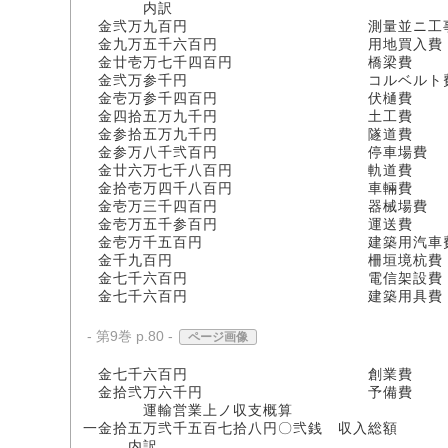
内訳
金弐万九百円 測量並ニ工事
金九万五千六百円 用地買入費
金廿壱万七千四百円 橋梁費
金弐万参千円 コルベルト
金壱万参千四百円 伏樋費
金四拾五万九千円 土工費
金参拾五万九千円 隧道費
金参万八千弐百円 停車場費
金廿六万七千八百円 軌道費
金拾壱万四千八百円 車輛費
金壱万三千四百円 器械場費
金壱万五千参百円 運送費
金壱万千五百円 建築用汽車
金千九百円 柵垣境杭費
金七千六百円 電信架設費
金七千六百円 建築用具費
- 第9巻 p.80 -
ページ画像
金七千六百円 創業費
金拾弐万六千円 予備費
運輸営業上ノ収支概算
一金拾五万弐千五百七拾八円〇弐銭 収入総額
内訳