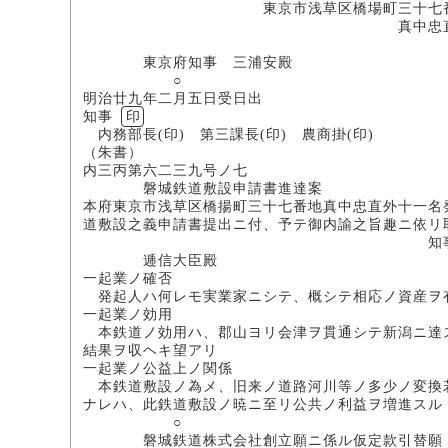
東京市浅草区橋場町三十七番
真中忠直(印
○外五
東京府知事 三浦安殿
○
明治廿九年二月五日受日出
知事
印
内務部長(印) 第三課長(印) 農商掛(印)
（朱書）
内三丙第六二三九号ノ七
磐城鉄道敷設申請書進達案
本府東京市浅草区橋揚町三十七番地真中忠直外十一名
道敷設之義申請書提出ニ付、予テ御内諭之旨趣ニ依リ
知
逓信大臣殿
一起業ノ確否
発起人ハ何レモ実業家ニシテ、概シテ相応ノ資産ヲ
一起業ノ効用
本鉄道ノ効用ハ、郡山ヨリ会津ヲ貫通シテ新潟ニ達ス
結果ヲ収ヘキ望アリ
一起業ノ公益上ノ関係
本鉄道敷設ノ為メ、旧来ノ道路河川等ノ多少ノ変換若
ナレハ、此鉄道敷設ノ暁ニ至リ公共ノ利益ヲ増進スル
○
磐城鉄道株式会社創立願ニ係ル仮定款引替願