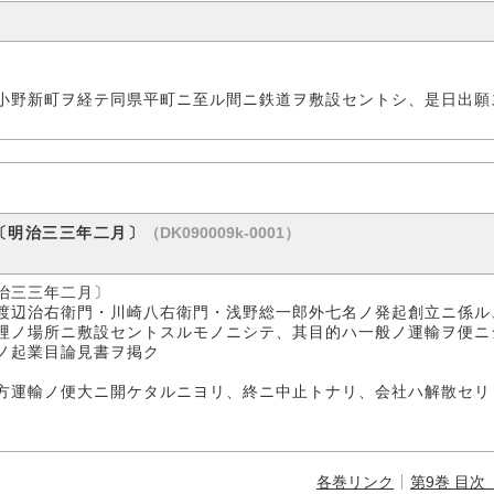
小野新町ヲ経テ同県平町ニ至ル間ニ鉄道ヲ敷設セントシ、是日出願
（DK090009k-0001）
〔明治三三年二月〕
治三三年二月〕
渡辺治右衛門・川崎八右衛門・浅野総一郎外七名ノ発起創立ニ係ル
哩ノ場所ニ敷設セントスルモノニシテ、其目的ハ一般ノ運輸ヲ便ニ
ノ起業目論見書ヲ掲ク
方運輸ノ便大ニ開ケタルニヨリ、終ニ中止トナリ、会社ハ解散セリ
各巻リンク
第9巻 目次