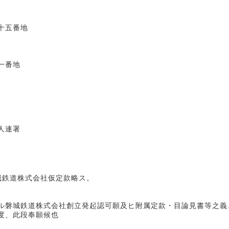
五番地
番地
署
鉄道株式会社仮定款略ス。
ル磐城鉄道株式会社創立発起認可願及ヒ附属定款・目論見書等之義
度、此段奉願候也