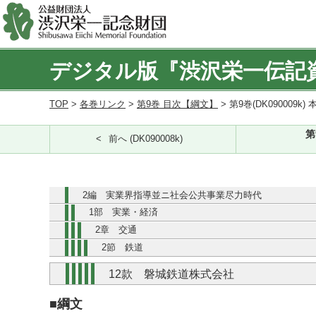
デジタル版『渋沢栄一伝記
TOP
>
各巻リンク
>
第9巻 目次【綱文】
> 第9巻(DK090009k) 
第
前へ (DK090008k)
2編 実業界指導並ニ社会公共事業尽力時代
1部 実業・経済
2章 交通
2節 鉄道
12款 磐城鉄道株式会社
■綱文