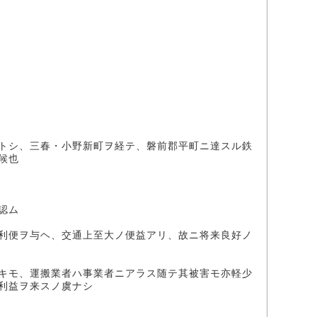
トシ、三春・小野新町ヲ経テ、磐前郡平町ニ達スル鉄
候也
認ム
利便ヲ与ヘ、交通上至大ノ便益アリ、故ニ将来良好ノ
キモ、運搬業者ハ事業者ニアラス随テ其被害モ亦軽少
利益ヲ来スノ虞ナシ