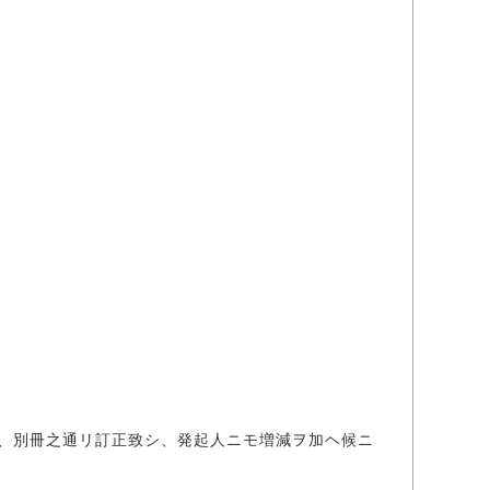
、別冊之通リ訂正致シ、発起人ニモ増減ヲ加ヘ候ニ