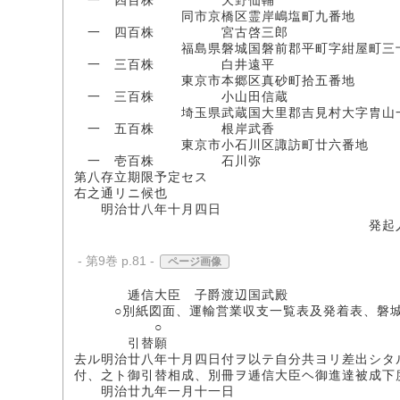
一 四百株 天野仙輔
同市京橋区霊岸嶋塩町九番地
一 四百株 宮古啓三郎
福島県磐城国磐前郡平町字紺屋町三十
一 三百株 白井遠平
東京市本郷区真砂町拾五番地
一 三百株 小山田信蔵
埼玉県武蔵国大里郡吉見村大字胄山一
一 五百株 根岸武香
東京市小石川区諏訪町廿六番地
一 壱百株 石川弥
第八存立期限予定セス
右之通リニ候也
明治廿八年十月四日
発起人連
- 第9巻 p.81 -
ページ画像
逓信大臣 子爵渡辺国武殿
○別紙図面、運輸営業収支一覧表及発着表、磐城
○
引替願
去ル明治廿八年十月四日付ヲ以テ自分共ヨリ差出シタ
付、之ト御引替相成、別冊ヲ逓信大臣ヘ御進達被成下
明治廿九年一月十一日