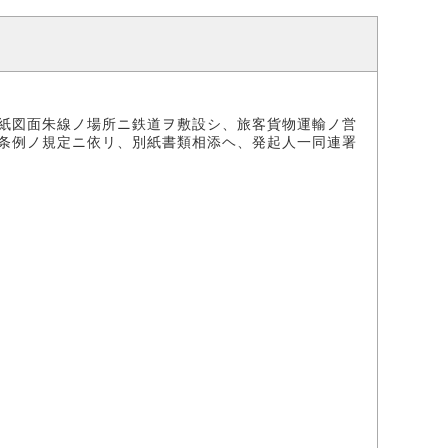
紙図面朱線ノ場所ニ鉄道ヲ敷設シ、旅客貨物運輸ノ営
条例ノ規定ニ依リ、別紙書類相添ヘ、発起人一同連署