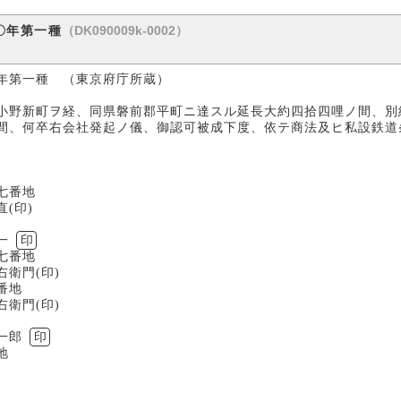
（DK090009k-0002）
〇年第一種
年第一種 （東京府庁所蔵）
小野新町ヲ経、同県磐前郡平町ニ達スル延長大約四拾四哩ノ間、別
間、何卒右会社発起ノ儀、御認可被成下度、依テ商法及ヒ私設鉄道
番地
)
一
印
番地
印)
地
印)
郎
印
地