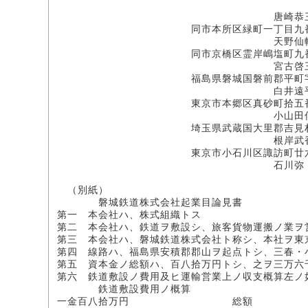
唐崎恭三(印
同市本所区緑町一丁目九番
天野仙
同市京橋区霊岸嶋塩町九番
宮古啓三郎(印
福島県磐城国磐前郡平町字紺屋
白井遠平(印
東京市本郷区真砂町拾五番
小山田信蔵(印
埼玉県武蔵国大里郡吉見村胄
根岸武
東京市小石川区諏訪町廿六
石川弥
（別紙）
磐城鉄道株式会社起業目論見書
第一 本会社ハ、株式組織トス
第二 本会社ハ、鉄道ヲ敷設シ、旅客貨物運搬ノ業ヲ
第三 本会社ハ、磐城鉄道株式会社ト称シ、本社ヲ東
第四 線路ハ、福島県安積郡郡山ヲ起点トシ、三春・
第五 資本金ノ総額ハ、百八拾万円トシ、之ヲ三万六
第六 鉄道敷設ノ費用及ヒ運輸営業上ノ収支概算左ノ
鉄道敷設費用ノ概算
一金百八拾万円 総額