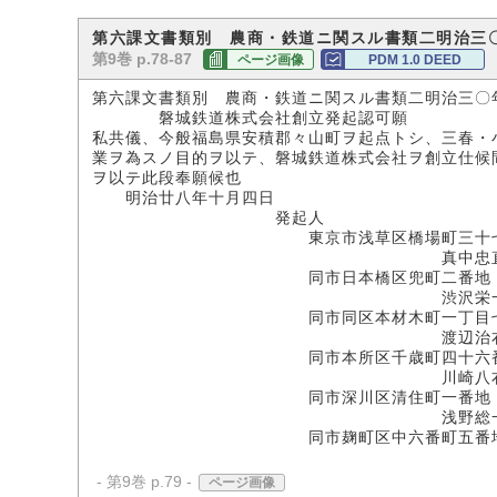
第六課文書類別 農商・鉄道ニ関スル書類二明治三
第9巻 p.78-87
ページ画像
PDM 1.0 DEED
第六課文書類別 農商・鉄道ニ関スル書類二明治三〇
磐城鉄道株式会社創立発起認可願
私共儀、今般福島県安積郡々山町ヲ起点トシ、三春・
業ヲ為スノ目的ヲ以テ、磐城鉄道株式会社ヲ創立仕候
ヲ以テ此段奉願候也
明治廿八年十月四日
発起人
東京市浅草区橋場町三十七
真中忠直(印
同市日本橋区兜町二番地
渋沢栄
同市同区本材木町一丁目七
渡辺治右衛門(
同市本所区千歳町四十六番
川崎八右衛門(
同市深川区清住町一番地
浅野総一
同市麹町区中六番町五番
- 第9巻 p.79 -
ページ画像