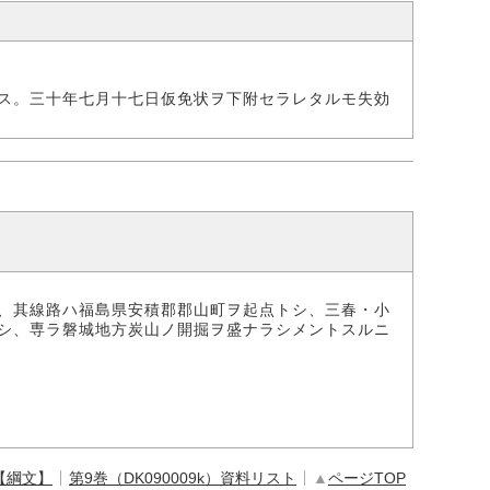
ス。三十年七月十七日仮免状ヲ下附セラレタルモ失効
、其線路ハ福島県安積郡郡山町ヲ起点トシ、三春・小
シ、専ラ磐城地方炭山ノ開掘ヲ盛ナラシメントスルニ
【綱文】
第9巻（DK090009k）資料リスト
▲
ページTOP