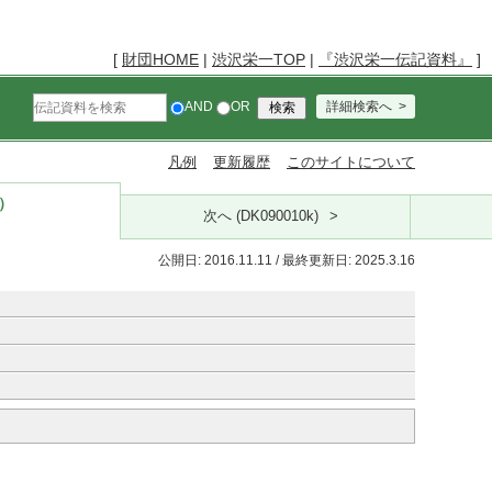
[
財団HOME
|
渋沢栄一TOP
|
『渋沢栄一伝記資料』
]
AND
OR
詳細検索へ
凡例
更新履歴
このサイトについて
k）
次へ (DK090010k)
公開日: 2016.11.11 / 最終更新日: 2025.3.16