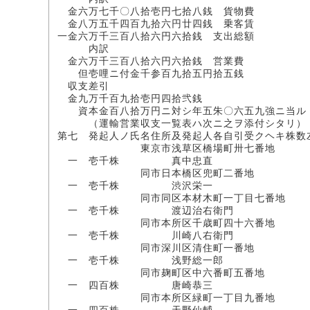
金六万七千〇八拾壱円七拾八銭 貨物費
金八万五千四百九拾六円廿四銭 乗客賃
一金六万千三百八拾六円六拾銭 支出総額
内訳
金六万千三百八拾六円六拾銭 営業費
但壱哩ニ付金千参百九拾五円拾五銭
収支差引
金九万千百九拾壱円四拾弐銭
資本金百八拾万円ニ対シ年五朱〇六五九強ニ当ル
（運輸営業収支一覧表ハ次ニ之ヲ添付シタリ）
第七 発起人ノ氏名住所及発起人各自引受クヘキ株数
東京市浅草区橋場町卅七番地
一 壱千株 真中忠直
同市日本橋区兜町二番地
一 壱千株 渋沢栄一
同市同区本材木町一丁目七番地
一 壱千株 渡辺治右衛門
同市本所区千歳町四十六番地
一 壱千株 川崎八右衛門
同市深川区清住町一番地
一 壱千株 浅野総一郎
同市麹町区中六番町五番地
一 四百株 唐崎恭三
同市本所区緑町一丁目九番地