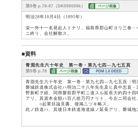
第9巻 p.78-87（DK090009k）
ページ画像
明治28年10月4日（1895年）
栄一外十一名発起人トナリ、福島県郡山町ヨリ三春・
ニ終リ、会社解散ス。
■資料
青淵先生六十年史 第一巻・第九七四―九七五頁 
第9巻 p.78
ページ画像
PDM 1.0 DEED
青淵先生六十年史 第一巻・第九七四―九七五頁〔明
磐城鉄道株式会社ハ明治二十八年先生及ヒ真中忠直・
野新町ヲ経、同県磐前郡平町ニ達スル延長大約四十四
アリ、其資本金額ハ百八拾万円ナリト、今左ニ同会社
○起業目論見書、後掲ニツキ略ス。
此ノ鉄道ハ、其後日本鉄道海道線ノ延長アリ、磐城地