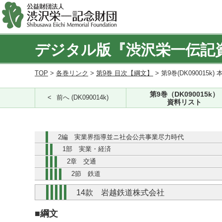
デジタル版『渋沢栄一伝記
TOP
>
各巻リンク
>
第9巻 目次【綱文】
> 第9巻(DK090015k) 
第9巻（DK090015k）
前へ (DK090014k)
資料リスト
2編 実業界指導並ニ社会公共事業尽力時代
1部 実業・経済
2章 交通
2節 鉄道
14款 岩越鉄道株式会社
■綱文