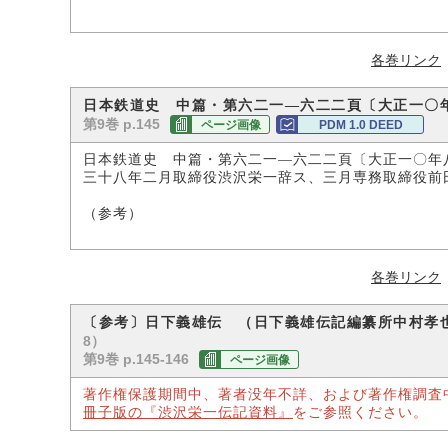
各巻リンク
日本鉄道史 中篇・第六二一―六二二頁〔大正一〇
第9巻 p.145
ページ画像
PDM 1.0 DEED
日本鉄道史 中篇・第六二一―六二二頁〔大正一〇年
三十八年二月取締役渋沢栄一辞ス、三月専務取締役前
（参考）
各巻リンク
〔参考〕日下義雄伝 （日下義雄伝記編纂所中村孝
8）
第9巻 p.145-146
ページ画像
著作権保護期間中、著者没年不詳、および著作権調査
冊子版の『渋沢栄一伝記資料』
をご参照ください。