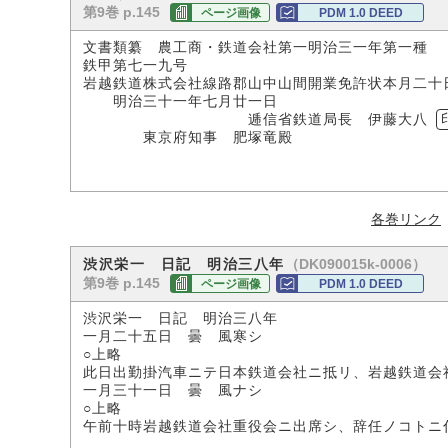
第9巻 p.145
ページ画像
PDM 1.0 DEED
文書類纂 農工商・鉄道会社第一明治三一年第一種 
鉄甲第七一九号
岩越鉄道株式会社線路郡山中山間開業免許状本月二十
明治三十一年七月廿一日
逓信省鉄道局長 伊藤大八
東京府知事 肥塚竜殿
各巻リンク
（DK090015k-0006）
渋沢栄一 日記 明治三八年
第9巻 p.145
ページ画像
PDM 1.0 DEED
渋沢栄一 日記 明治三八年
一月二十五日 曇 風寒シ
○上略
此日出勤掛汽車ニテ日本鉄道会社ニ抵リ、岩越鉄道会
一月三十一日 曇 風ナシ
○上略
午前十時岩越鉄道会社重役会ニ出席シ、辞任ノコトニ