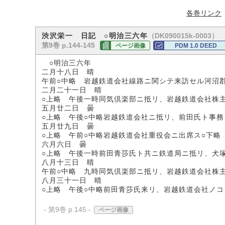
各巻リンク
（DK090015k-0003）
渋沢栄一 日記 ○明治三六年
第9巻 p.144-145
ページ画像
PDM 1.0 DEED
○明治三六年
二月十八日 晴
午前○中略 岩越鉄道会社線路ニ関シテ来訪セル河沼
二月二十一日 晴
○上略 午後一時同気倶楽部ニ抵リ、岩越鉄道会社株
五月廿二日 曇
○上略 午後○中略岩越鉄道会社ニ抵リ、前田氏ト事務
五月廿九日 曇
○上略 午前○中略岩越鉄道会社重役会ニ出席ス○下略
六月六日 曇
○上略 午後一時前田青莎氏ト共ニ鉄道局ニ抵リ、犬
八月十三日 晴
午前○中略 九時同気倶楽部ニ抵リ、岩越鉄道会社株
八月三十一日 晴
○上略 午後○中略前田青莎氏来リ、岩越鉄道会社ノコ
- 第9巻 p.145 -
ページ画像