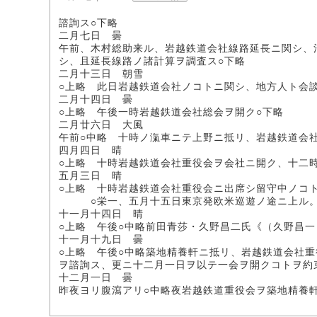
諮詢ス○下略
二月七日 曇
午前、木村総助来ル、岩越鉄道会社線路延長ニ関シ、
シ、且延長線路ノ諸計算ヲ調査ス○下略
二月十三日 朝雪
○上略 此日岩越鉄道会社ノコトニ関シ、地方人ト会
二月十四日 曇
○上略 午後一時岩越鉄道会社総会ヲ開ク○下略
二月廿六日 大風
午前○中略 十時ノ滊車ニテ上野ニ抵リ、岩越鉄道会
四月四日 晴
○上略 十時岩越鉄道会社重役会ヲ会社ニ開ク、十二時
五月三日 晴
○上略 十時岩越鉄道会社重役会ニ出席シ留守中ノコ
○栄一、五月十五日東京発欧米巡遊ノ途ニ上ル
十一月十四日 晴
○上略 午後○中略前田青莎・久野昌二氏《（久野昌一
十一月十九日 曇
○上略 午後○中略築地精養軒ニ抵リ、岩越鉄道会社
ヲ諮詢ス、更ニ十二月一日ヲ以テ一会ヲ開クコトヲ約
十二月一日 曇
昨夜ヨリ腹瀉アリ○中略夜岩越鉄道重役会ヲ築地精養