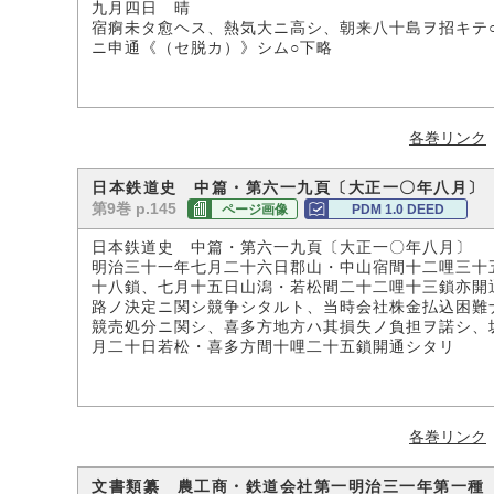
九月四日 晴
宿痾未タ愈ヘス、熱気大ニ高シ、朝来八十島ヲ招キテ
ニ申通《（セ脱カ）》シム○下略
各巻リンク
日本鉄道史 中篇・第六一九頁〔大正一〇年八月〕
第9巻 p.145
ページ画像
PDM 1.0 DEED
日本鉄道史 中篇・第六一九頁〔大正一〇年八月〕
明治三十一年七月二十六日郡山・中山宿間十二哩三十
十八鎖、七月十五日山潟・若松間二十二哩十三鎖亦開
路ノ決定ニ関シ競争シタルト、当時会社株金払込困難
競売処分ニ関シ、喜多方地方ハ其損失ノ負担ヲ諾シ、
月二十日若松・喜多方間十哩二十五鎖開通シタリ
各巻リンク
文書類纂 農工商・鉄道会社第一明治三一年第一種