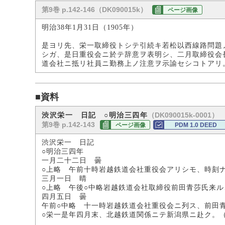
第9巻 p.142-146（DK090015k）
ページ画像
明治38年1月31日（1905年）
是ヨリ先、栄一取締役トシテ引続キ若松以西線路問題
シガ、是日重役会ニ於テ辞意ヲ表明シ、二月取締役会
道会社ニ抵リ社員ニ勤務上ノ注意ヲ示諭セシコトアリ
■資料
（DK090015k-0001）
渋沢栄一 日記 ○明治三四年
第9巻 p.142-143
ページ画像
PDM 1.0 DEED
渋沢栄一 日記
○明治三四年
一月二十二日 曇
○上略 午前十時岩越鉄道会社重役会アリシモ、時刻
三月一日 晴
○上略 午後○中略岩越鉄道会社取締役前田青莎氏来ル
四月五日 曇
午前○中略 十一時岩越鉄道会社重役会ニ列ス、前田
○栄一是年四月末、北越鉄道関係ニテ新潟県ニ赴ク。