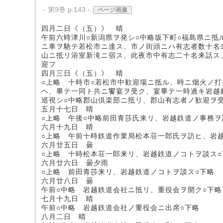
- 第9巻 p.143 -
ページ画像
四月二日《（五）》 晴
午前六時津川○新潟県ヲ発シ○中略坂下町○福島県ニ
ニ車ヲ馳テ若松市ニ達ス、市ノ街頭ニハ有志者数十名
山ニ抵リ浴室新滝ニ宿ス、此夜市中有志二十名来話ス
迎フ
四月三日《（五）》 晴
○上略 十時市○若松市中歓迎場ニ抵ル、時ニ烟火ノ
ヘ、畢テ一同ト共ニ饗宴ヲ受ク、宴畢テ一時過キ岩越
巡視シ○中略郡山倶楽部ニ抵リ、郡山有志者ノ歓迎ヲ
五月十七日 晴
○上略 午後○中略前田青莎氏来リ、岩越鉄道ノ事務ヲ
六月十九日 晴
○上略 午前十時鉄道作業局松本荘一郎氏ヲ訪ヒ、岩越
六月廿五日 曇
○上略 十時松本荘一郎来リ、岩越鉄道ノコトヲ談ス○
六月廿六日 曇夕雨
○上略 前田青莎来リ、岩越鉄道ノコトヲ談ス○下略
六月廿八日 曇
午前○中略 岩越鉄道会社ニ抵リ、重役会ヲ開ク○下略
七月十九日 晴
午前○中略 岩越鉄道会社ノ重役会ニ出席○下略
八月二日 晴