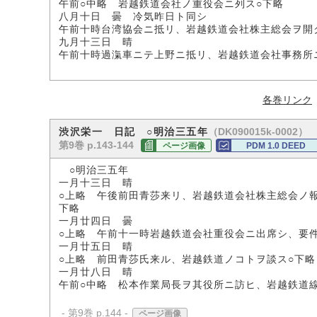
午前○中略 岩越鉄道会社ノ重役会ニ列ス○下略
八月十日 曇 冷気昨日ト同シ
午前十時台湾協会ニ抵リ、岩越鉄道会社株主総会ヲ開
九月十三日 晴
午前十時過滊車ニテ上野ニ抵リ、岩越鉄道会社事務所
各巻リンク
（DK090015k-0002）
渋沢栄一 日記 ○明治三五年
第9巻 p.143-144
ページ画像
PDM 1.0 DEED
○明治三五年
一月十三日 晴
○上略 午後前田青莎来リ、岩越鉄道会社株主総会ノ
下略
一月廿四日 曇
○上略 午前十一時岩越鉄道会社重役会ニ出席シ、要
一月廿五日 晴
○上略 前田青莎氏来ル、岩越鉄道ノコトヲ談ス○下略
一月廿八日 晴
午前○中略 松本作業局長ヲ其役所ニ訪ヒ、岩越鉄道
- 第9巻 p.144 -
ページ画像