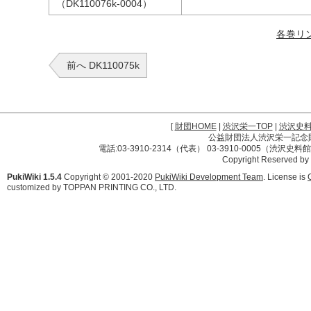
（DK110076k-0004）
各巻リ
前へ DK110075k
[
財団HOME
|
渋沢栄一TOP
|
渋沢史
公益財団法人渋沢栄一記念財団 
電話:03-3910-2314（代表） 03-3910-0005（渋沢史
Copyright Reserved by
PukiWiki 1.5.4
Copyright © 2001-2020
PukiWiki Development Team
. License is
customized by TOPPAN PRINTING CO., LTD.