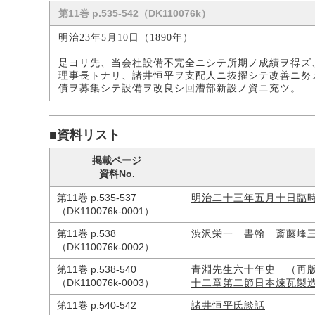
第11巻 p.535-542（DK110076k）
明治23年5月10日（1890年）
是ヨリ先、当会社設備不完全ニシテ所期ノ成績ヲ得ズ
理事長トナリ、諸井恒平ヲ支配人ニ抜擢シテ改善ニ努
債ヲ募集シテ設備ヲ改良シ回漕部新設ノ資ニ充ツ。
■資料リスト
掲載ページ
資料No.
第11巻 p.535-537
明治二十三年五月十日臨
（DK110076k-0001）
第11巻 p.538
渋沢栄一 書翰 斎藤峰
（DK110076k-0002）
第11巻 p.538-540
青淵先生六十年史 （再
（DK110076k-0003）
十二章第二節日本煉瓦製
第11巻 p.540-542
諸井恒平氏談話