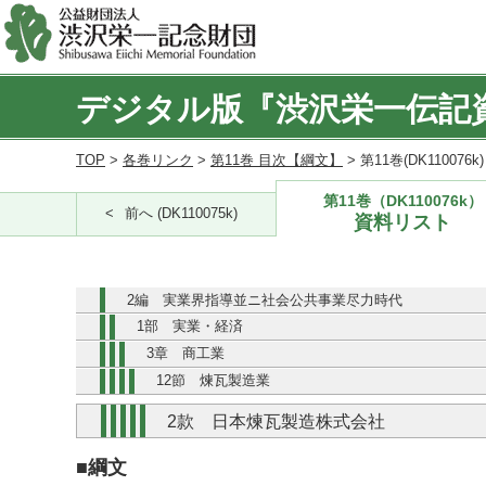
デジタル版『渋沢栄一伝記
TOP
>
各巻リンク
>
第11巻 目次【綱文】
> 第11巻(DK110076
第11巻（DK110076k）
前へ (DK110075k)
資料リスト
2編 実業界指導並ニ社会公共事業尽力時代
1部 実業・経済
3章 商工業
12節 煉瓦製造業
2款 日本煉瓦製造株式会社
■綱文