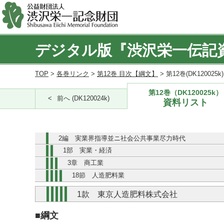
デジタル版『渋沢栄一伝記
TOP
>
各巻リンク
>
第12巻 目次【綱文】
> 第12巻(DK120025
第12巻（DK120025k）
前へ (DK120024k)
資料リスト
2編 実業界指導並ニ社会公共事業尽力時代
1部 実業・経済
3章 商工業
18節 人造肥料業
1款 東京人造肥料株式会社
■綱文