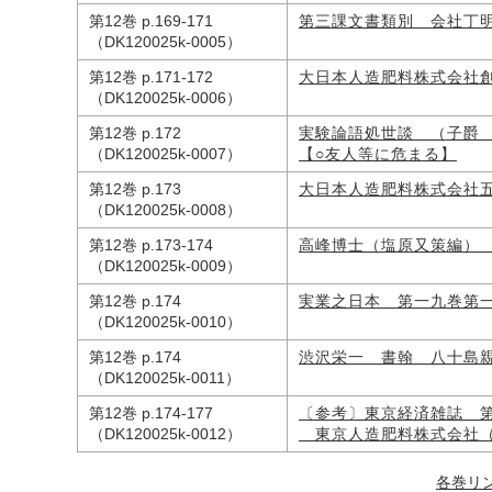
第12巻 p.169-171
第三課文書類別 会社丁
（DK120025k-0005）
第12巻 p.171-172
大日本人造肥料株式会社
（DK120025k-0006）
第12巻 p.172
実験論語処世談 （子爵
（DK120025k-0007）
【○友人等に危まる】
第12巻 p.173
大日本人造肥料株式会社
（DK120025k-0008）
第12巻 p.173-174
高峰博士（塩原又策編）
（DK120025k-0009）
第12巻 p.174
実業之日本 第一九巻第
（DK120025k-0010）
第12巻 p.174
渋沢栄一 書翰 八十島
（DK120025k-0011）
第12巻 p.174-177
〔参考〕東京経済雑誌 
（DK120025k-0012）
東京人造肥料株式会社
各巻リ