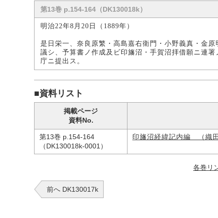
第13巻 p.154-164（DK130018k）
明治22年8月20日（1889年）
是日栄一、奈良原繁・高島嘉右衛門・小野義真・金原
議シ、予算書ノ作成及ビ印旛沼・手賀沼拝借願ニ連署
庁ニ提出ス。
■資料リスト
掲載ページ
資料No.
第13巻 p.154-164
印旛沼経緯記内編 （織
（DK130018k-0001）
各巻リ
前へ DK130017k