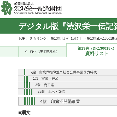
デジタル版『渋沢栄一伝記
TOP
>
各巻リンク
>
第13巻 目次【綱文】
> 第13巻(DK130018
第13巻（DK130018k）
前へ (DK130017k)
資料リスト
2編 実業界指導並ニ社会公共事業尽力時代
1部 実業・経済
3章 商工業
23節 土木・築港
4款 印旛沼開鑿事業
■綱文