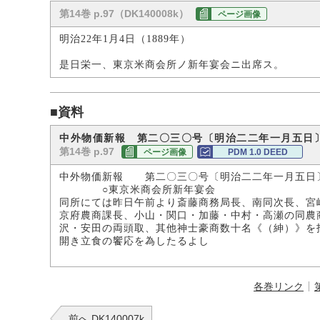
第14巻 p.97（DK140008k）
ページ画像
明治22年1月4日（1889年）
是日栄一、東京米商会所ノ新年宴会ニ出席ス。
■資料
中外物価新報 第二〇三〇号〔明治二二年一月五日
第14巻 p.97
ページ画像
PDM 1.0 DEED
中外物価新報 第二〇三〇号〔明治二二年一月五日
○東京米商会所新年宴会
同所にては昨日午前より斎藤商務局長、南同次長、宮
京府農商課長、小山・関口・加藤・中村・高瀬の同農
沢・安田の両頭取、其他神士豪商数十名《（紳）》を
開き立食の饗応を為したるよし
各巻リンク
前へ DK140007k