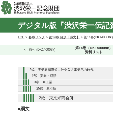
デジタル版『渋沢栄一伝記
TOP
>
各巻リンク
>
第14巻 目次【綱文】
> 第14巻(DK140008k
第14巻（DK140008k）
前へ (DK140007k)
資料リスト
2編 実業界指導並ニ社会公共事業尽力時代
1部 実業・経済
3章 商工業
25節 取引所
2款 東京米商会所
■綱文