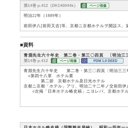
第14巻 p.412（DK140044k）
ページ画像
明治22年（1889年）
前田伊八[前田又吉]等、京都ニ京都ホテルヲ開設ス。
■資料
青淵先生六十年史 第二巻・第三〇四頁 〔明治三
第14巻 p.412
ページ画像
PDM 1.0 DEED
青淵先生六十年史 第二巻・第三〇四頁〔明治三三
○第四十八章 ホテル業
第二節 京都ホテル及日光ホテル
京都ニ京都「ホテル」アリ、明治二十二年ノ交前田伊八
○次掲「日本ホテル略史稿」ニヨレバ、京都ホテル
日本ホテル略史稿（国際観光局編） 昭和一四年一