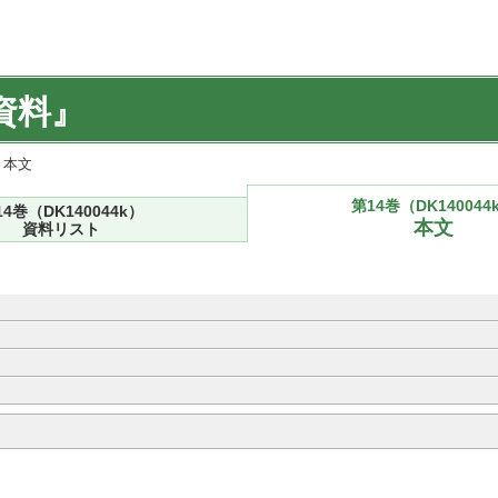
資料』
) 本文
第14巻（DK140044
14巻（DK140044k）
本文
資料リスト