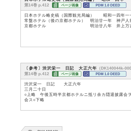
第14巻 p.412
ページ画像
PDM 1.0 DEED
日本ホテル略史稿（国際観光局編） 昭和一四年一
常盤ホテル（後の京都ホテル） 明治廿一年 神戸人
京都ホテル 明治廿八年 井上万吉氏弟井上
（DK140044k-00
〔参考〕渋沢栄一 日記 大正六年
第14巻 p.412
ページ画像
PDM 1.0 DEED
渋沢栄一 日記 大正六年
三月二十日
○上略 午後五時半京都ホテルニ抵リ余カ隠退披露会
会ス○下略