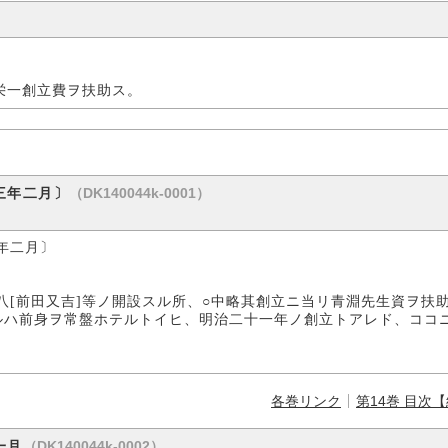
栄一創立費ヲ扶助ス。
（DK140044k-0001）
三年二月〕
年二月〕
[前田又吉]等ノ開設スル所、○中略其創立ニ当リ青淵先生資ヲ扶
ハ前身ヲ常盤ホテルトイヒ、明治二十一年ノ創立トアレド、ココ
各巻リンク
第14巻 目次
（DK140044k-0002）
一月