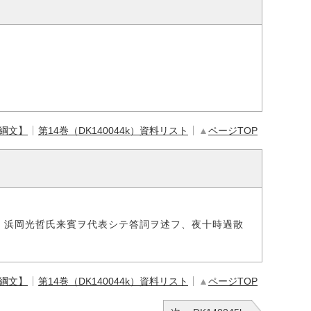
【綱文】
第14巻（DK140044k）資料リスト
▲
ページTOP
、浜岡光哲氏来賓ヲ代表シテ答詞ヲ述フ、夜十時過散
【綱文】
第14巻（DK140044k）資料リスト
▲
ページTOP