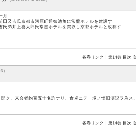
一月
前田又吉氏京都市河原町通御池角に常盤ホテルを建設す
喜太郎氏常盤ホテルを買収し京都ホテルと改称す
各巻リンク
第14巻 目次
03）
ヲ開ク、来会者約百五十名許ナリ、食卓ニテ一場ノ懐旧演説ヲ為ス
各巻リンク
第14巻 目次