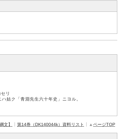
助セリ
ニハ姑ク「青淵先生六十年史」ニヨル。
【綱文】
第14巻（DK140044k）資料リスト
▲
ページTOP