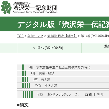
デジタル版『渋沢栄一伝記
TOP
>
各巻リンク
>
第14巻 目次【綱文】
> 第14巻(DK140044k
第
前へ (DK140043k)
2編 実業界指導並ニ社会公共事業尽力時代
1部 実業・経済
3章 商工業
27節 ホテル業
2款 其他ノホテル 2． 京都ホテル
■綱文