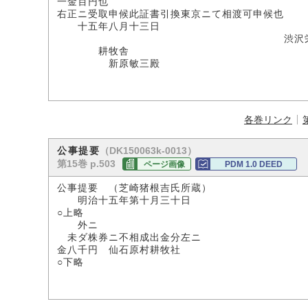
一金百円也
右正ニ受取申候此証書引換東京ニて相渡可申候也
十五年八月十三日
渋沢栄
耕牧舎
新原敏三殿
各巻リンク
（DK150063k-0013）
公事提要
第15巻 p.503
ページ画像
PDM 1.0 DEED
公事提要 （芝崎猪根吉氏所蔵）
明治十五年第十月三十日
○上略
外ニ
未ダ株券ニ不相成出金分左ニ
金八千円 仙石原村耕牧社
○下略