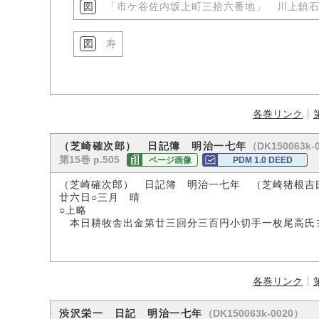
「市ケ谷佐内坂上町三拾六番地」 川上鎮
寿
各巻リンク
（DK150063k-
（芝崎確次郎） 日記簿 明治一七年
第15巻 p.505
ページ画像
PDM 1.0 DEED
（芝崎確次郎） 日記簿 明治一七年 （芝崎猪根吉
廿六日○三月 晴
○上略
本日耕牧舎出金第廿三回分三百円小切手一枚尾高氏
各巻リンク
（DK150063k-0020）
渋沢栄一 日記 明治一七年