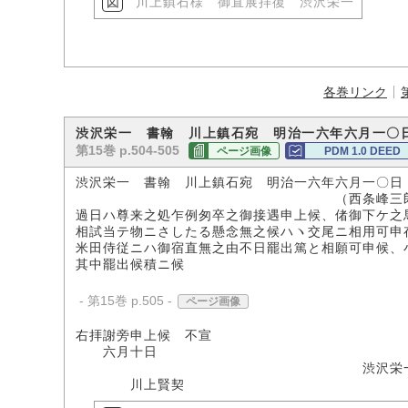
川上鎮石様 御直展拝復 渋沢栄一
各巻リンク
渋沢栄一 書翰 川上鎮石宛 明治一六年六月一〇
第15巻 p.504-505
ページ画像
PDM 1.0 DEED
渋沢栄一 書翰 川上鎮石宛 明治一六年六月一〇日
（西条峰三郎氏所
過日ハ尊来之処乍例匆卒之御接遇申上候、偖御下ケ之
相試当テ物ニさしたる懸念無之候ハヽ交尾ニ相用可申
米田侍従ニハ御宿直無之由不日罷出篤と相願可申候、
其中罷出候積ニ候
- 第15巻 p.505 -
ページ画像
右拝謝旁申上候 不宣
六月十日
渋沢栄
川上賢契