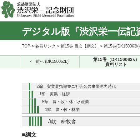
デジタル版『渋沢栄一伝記
TOP
>
各巻リンク
>
第15巻 目次【綱文】
> 第15巻(DK150063k
第15巻（DK150063k）
前へ (DK150062k)
資料リスト
2編 実業界指導並ニ社会公共事業尽力時代
1部 実業・経済
5章 農・牧・林・水産業
1節 農・牧・林業
3款 耕牧舎
■綱文