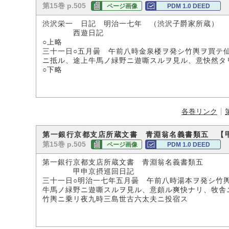
第15巻 p.505
ページ画像
PDM 1.0 DEED
渋沢栄一 日記 明治一七年 （渋沢子爵家所蔵）
西遊日記
○上略
三十一日○五月曇 午前八時金泉楼ヲ発シ竹輿ヲ買テ
ニ抵ル、途上牛馬ノ緑野ニ遊嘶スルヲ見ル、意快然タ
○下略
各巻リンク
第一銀行京都支店所蔵文書 青淵翁名義書類五 【
第15巻 p.505
ページ画像
PDM 1.0 DEED
第一銀行京都支店所蔵文書 青淵翁名義書類五
甲申京摂巡回日記
三十一日○明治一七年五月曇 午前八時湯本ヲ発シ竹
牛馬ノ緑野ニ遊嘶スルヲ見ル、意頗ル爽快ナリ、牧舎
竹輿ニ乗リ夜九時三島世古六太夫ニ投宿ス