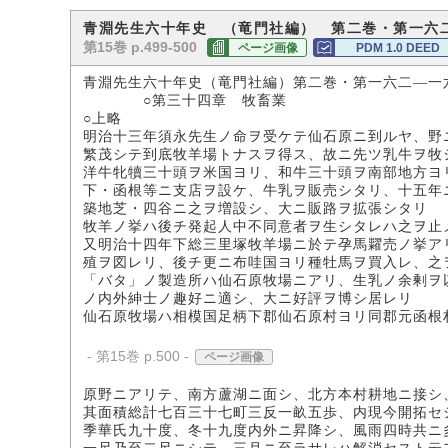
青淵先生六十年史 （竜門社編） 第二巻・第一六
第15巻 p.499-500
ページ画像
PDM 1.0 DEED
青淵先生六十年史（竜門社編）第二巻・第一六二―一
○第三十四章 牧畜業
○上略
明治十三年須永先生ノ命ヲ受ケテ仙石原ニ到ルヤ、野
繁茂シテ到底牧羊場トナスヲ得ス、故ニ先ツ乳牛ヲ牧
洋牛牝犢三十頭ヲ米国ヨリ、和牛三十頭ヲ南部地方ヨ
下・函根等ニ支店ヲ設ケ、牛乳ヲ販売シタリ、十五年
築地芝・四谷ニ之ヲ増設シ、大ニ販路ヲ拡張シタリ
牧羊ノ挙ハ後チ発起人中不同意者ヲ生シタレハ之ヲ止
又明治十四年下総三里塚牧羊場ニ於テ孕馬糶売ノ挙ア
殖ヲ図レリ、後チ更ニ布哇国ヨリ種牡馬ヲ買入レ、之
「バタ」ノ製造所ハ仙石原牧場ニアリ、生乳ノ余剰ヲ
ノ内外紳士ノ趣好ニ適シ、大ニ好評ヲ博シ居レリ
仙石原牧場ハ相模国足柄下郡仙石原村ヨリ同郡元函根
- 第15巻 p.500 -
ページ画像
原野ニアリテ、南方蘆湖ニ面シ、北方本村耕地ニ接シ
其面積総計七百三十七町三反一畝五歩、内現今開拓セ
季華氏九十度、冬十九度内外ニ昇降シ、風雨四時共ニ