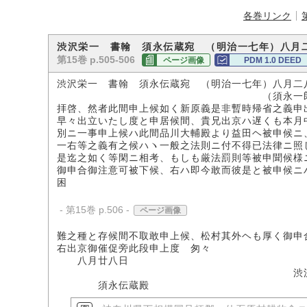
各巻リンク
渋沢栄一 書翰 須永伝蔵宛 （明治一七年）八月
第15巻 p.505-506
ページ画像
PDM 1.0 DEED
渋沢栄一 書翰 須永伝蔵宛 （明治一七年）八月二
（須永一郎氏所
拝啓、然者此間申上候如く新原義是非暫時帰省之義申
早々出立いたし度と申居候間、貴兄出京ハ遅くも本月
別ニ一事申上候ハ此間品川大輔殿より益田ヘ被申候ニ
一右等之義有之候ハヽ一般之法則ニ付不得已法律ニ照
是迄之如く等閑ニ相考、もしも厳法罰則等被申聞候様
御申合御注意可被下候、右ハ即今敢而彼是と被申候ニ
困
- 第15巻 p.506 -
ページ画像
難之種と存候間不取敢申上候、松村其外ヘも厚く御申
右出京御催促旁此段申上度 匆々
八月廿八日
渋沢栄
須永伝蔵殿