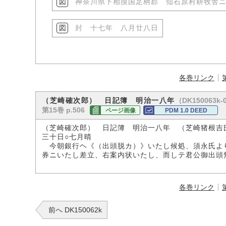
神奈川県下相摸国足柄郡 仙石原村耕牧舎
封 十七年 八月廿八日
各巻リンク
（DK150063k-
（芝崎確次郎） 日記簿 明治一八年
第15巻 p.506
ページ画像
PDM 1.0 DEED
（芝崎確次郎） 日記簿 明治一八年 （芝崎猪根吉
三十日○七月晴
今朝銀行ヘ《（出頭脱カ）》いたし候処、須永氏よ
券ニいたし差立、右案内状いたし、而しテ君公御出頭
各巻リンク
前へ DK150062k