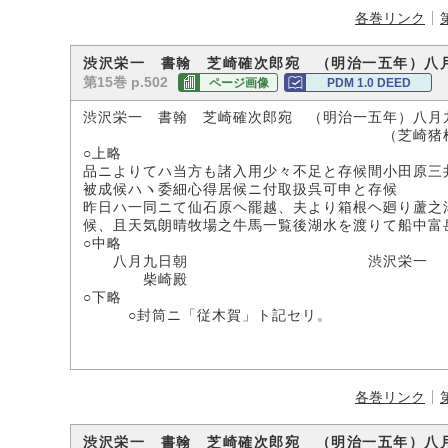
各巻リンク
渋沢栄一 書翰 芝崎確次郎宛 （明治一五年）八
第15巻 p.502
ページ画像
PDM 1.0 DEED
渋沢栄一 書翰 芝崎確次郎宛 （明治一五年）八月
（芝崎猪根吉氏所
○上略
品ニよりてハ当方も諸入用少々不足と存候間小田原三
被成候ハヽ委細心得居候ニ付取扱呉可申と存候
昨日ハ一同ニて仙石原ヘ罷越、夫より箱根ヘ廻り蘆之
候、且天気朗晴牧場之牛馬一覧後湖水を渡りて船中富
○中略
八月九日朝 渋沢栄一
柴崎殿
○下略
○封筒ニ「従木賀」ト記セリ。
各巻リンク
渋沢栄一 書翰 芝崎確次郎宛 （明治一五年）八