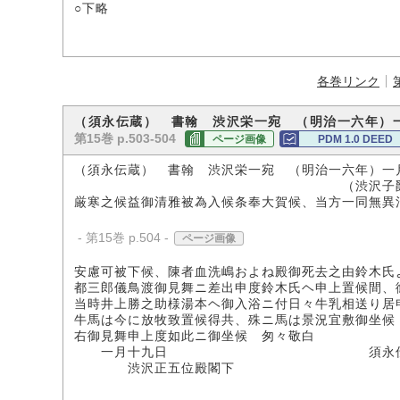
○下略
各巻リンク
（須永伝蔵） 書翰 渋沢栄一宛 （明治一六年）
第15巻 p.503-504
ページ画像
PDM 1.0 DEED
（須永伝蔵） 書翰 渋沢栄一宛 （明治一六年）一
（渋沢子爵家所
厳寒之候益御清雅被為入候条奉大賀候、当方一同無異
- 第15巻 p.504 -
ページ画像
安慮可被下候、陳者血洗嶋およね殿御死去之由鈴木氏
都三郎儀鳥渡御見舞ニ差出申度鈴木氏ヘ申上置候間、
当時井上勝之助様湯本ヘ御入浴ニ付日々牛乳相送り居
牛馬は今に放牧致置候得共、殊ニ馬は景況宜敷御坐候
右御見舞申上度如此ニ御坐候 匆々敬白
一月十九日 須永伝
渋沢正五位殿閣下