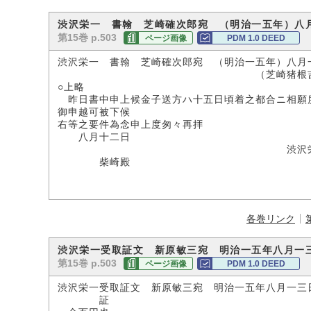
渋沢栄一 書翰 芝崎確次郎宛 （明治一五年）八
第15巻 p.503
ページ画像
PDM 1.0 DEED
渋沢栄一 書翰 芝崎確次郎宛 （明治一五年）八月
（芝崎猪根吉氏所
○上略
昨日書中申上候金子送方ハ十五日頃着之都合ニ相願
御申越可被下候
右等之要件為念申上度匆々再拝
八月十二日
渋沢栄
柴崎殿
各巻リンク
渋沢栄一受取証文 新原敏三宛 明治一五年八月一
第15巻 p.503
ページ画像
PDM 1.0 DEED
渋沢栄一受取証文 新原敏三宛 明治一五年八月一三
証