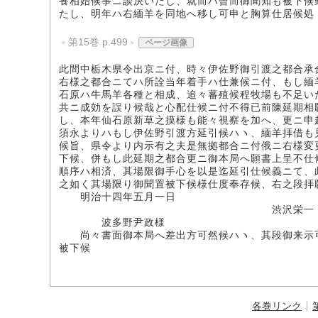
養相始候事ニ談決いたし、就而ハ曾而御聞知も被下候
たし、明年ハ右緬羊を同地へ移し可申と胸算仕居候処
- 第15巻 p.499 -
ページ画像
此間中栃木県令出京ニ付、時々伊佐野御引渡之都合承
右様之都合ニてハ所詮当年着手ハ仕兼候ニ付、もし緬
石原ハ牛馬羊各種と相成、追々蕃殖候程牧場も不足い
共ニ成効を誤り候哉と心配仕候ニ付不得已前陳延期相
し、本年仙石原新草之摸様も能々視察を加へ、更ニ申
須永よりハもし伊佐野引渡方延引候ハヽ、緬羊拝借も
候旨、県令より内示有之夫是無拠都合ニ付俄ニ右様変
下候、併もし此延期之都合更ニ御本局へ願書上呈不仕
順序ハ相済、其場限御手心を以是迄延引仕候義ニて、
之如く其場限り御聞置被下候様仕度奉存候、右之段拝
明治十四年五月一日
渋沢栄一
波多野尹政様
尚々書面御本局へ差出方可然候ハヽ、其段御来示可
被下候
各巻リンク