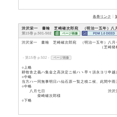
各巻リンク
渋沢栄一 書翰 芝崎確次郎宛 （明治一五年）八
第15巻 p.501-502
ページ画像
PDM 1.0 DEED
渋沢栄一 書翰 芝崎確次郎宛 （明治一五年）八月
（芝崎猪根吉氏所
- 第15巻 p.502 -
ページ画像
○上略
耕牧舎之義ハ集金之高決定ニ候ハヽ早々須永ヨリ申越
○中略
当方ハ一同無事明日ハ仙石原一覧之積ニ候、此間中雨
○中略
八月七日 渋沢栄
柴崎確次郎様
○下略