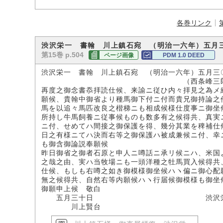
各巻リンク
渋沢栄一 書翰 川上鎮石宛 （明治一六年）五月
第15巻 p.504
ページ画像
PDM 1.0 DEED
渋沢栄一 書翰 川上鎮石宛 （明治一六年）五月三
（西条峰三郎氏所
再度之御念書忝拝読仕候、来諭ニ従ひ内々拝見之為メ
願候、貴翰中御省より種馬御下付ニ付而貴兄御持論之
馬を以追々馬匹改良之楷梯ニも相成候様仕度事ニ御坐
所持し牛馬飼養ニ従事候ものも数多有之候得共、真実
ニ付、せめてハ間接之御保護を得、幾分其業を稗補仕
日之有様ニてハ決而右等之御保護ハ被成兼候ニ付、幸
も御含御論説奉願候
昨日御省之御者石原と申人ニ噂話ニ承リ候ニハ、米国
之哉之由、実ハ当牧場ニも一頭洋種之牡馬買入候得共
仕候、もしも右噂之如き御模様御坐候ハヽ偏ニ御心配
無之候得共、自然右等内願候ハヽ行届候御模様も御坐
御願申上候 敬白
五月三十日 渋沢栄
川上賢台