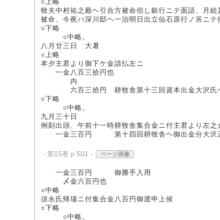
○上略
牧夫中村祐之殿ヘ引合方被命但し銀行ニテ面語、月給
被命、今夜ハ深川邸ヘ一泊明日出立仙石原行ノ筈ニテ
○下略
○中略。
八月廿三日 大暑
○上略
本夕主君より御下ケ金請払左ニ
一金八百三拾円也
内
六百三拾円 耕牧舎第十三回資本出金大沢氏
○下略
○中略。
九月三十日
例刻出頭、午前十一時耕牧舎集合金ニ付主君より左之
一金三百円 第十四回耕牧舎ヘ御出金分大沢正
- 第15巻 p.501 -
ページ画像
一金三百円 御勝手入用
〆金六百円也
○中略
須永氏帰場ニ付集合金八百円御渡申上候
○下略
○中略。