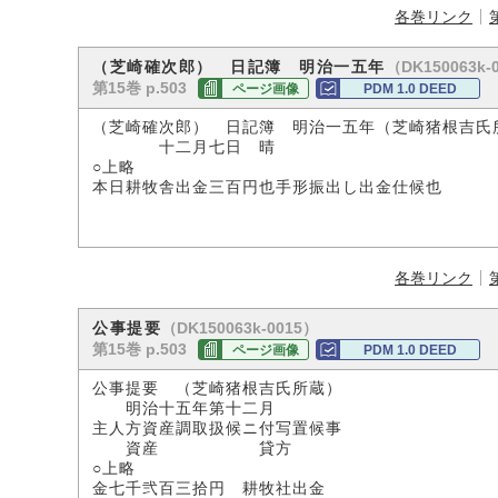
各巻リンク
（DK150063k-
（芝崎確次郎） 日記簿 明治一五年
第15巻 p.503
ページ画像
PDM 1.0 DEED
（芝崎確次郎） 日記簿 明治一五年（芝崎猪根吉氏
十二月七日 晴
○上略
本日耕牧舎出金三百円也手形振出し出金仕候也
各巻リンク
（DK150063k-0015）
公事提要
第15巻 p.503
ページ画像
PDM 1.0 DEED
公事提要 （芝崎猪根吉氏所蔵）
明治十五年第十二月
主人方資産調取扱候ニ付写置候事
資産 貸方
○上略
金七千弐百三拾円 耕牧社出金