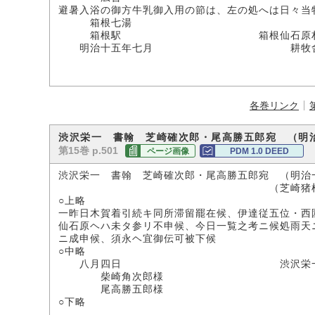
避暑入浴の御方牛乳御入用の節は、左の処へは日々当
箱根七湯
箱根駅 箱根仙石原
明治十五年七月 耕牧
各巻リンク
渋沢栄一 書翰 芝崎確次郎・尾高勝五郎宛 （明
第15巻 p.501
ページ画像
PDM 1.0 DEED
渋沢栄一 書翰 芝崎確次郎・尾高勝五郎宛 （明治
（芝崎猪根吉氏所
○上略
一昨日木賀着引続キ同所滞留罷在候、伊達従五位・西
仙石原ヘハ未タ参リ不申候、今日一覧之考ニ候処雨天
ニ成申候、須永ヘ宜御伝可被下候
○中略
八月四日 渋沢栄
柴崎角次郎様
尾高勝五郎様
○下略