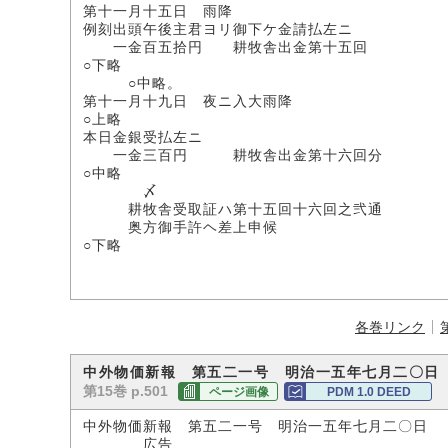
第十一月十五日 雨降
例刻出頭午後主君ヨリ御下ケ金請払左ニ
一金百五拾円 耕牧舎出金第十五回
○下略
○中略。
第十一月十九日 夜ニ入大雨降
○上略
本日金銀受払左ニ
一金三百円 耕牧舎出金第十六回分
○中略
〆
耕牧舎受取証ハ第十五回十六回之弐通
奥方御手許ヘ差上申候
○下略
各巻リンク
中外物価新報 第五二一号 明治一五年七月二〇日
第15巻 p.501
ページ画像
PDM 1.0 DEED
中外物価新報 第五二一号 明治一五年七月二〇日
広告