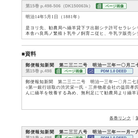
第15巻 p.498-506（DK150063k）
ページ画像
明治14年5月1日（1881年）
是ヨリ先、勧農局ヘ緬羊貸下ヲ出願シテ許可セラレシ
本舎ハ良馬ノ繁殖ト乳牛ノ飼育ニ従ヒ、牛乳ヲ販売シ
■資料
郵便報知新聞 第二三二二号 明治一三年一〇月二
第15巻 p.498
ページ画像
PDM 1.0 DEED
郵便報知新聞 第二三二二号 明治一三年一〇月二七
○第一銀行頭取の渋沢栄一氏・三井物産会社の益田孝
んに緬羊を牧養する為め、無利足にて勧農局より緬羊
各巻リンク
郵便報知新聞 第二三三八号 明治一三年一一月一
第15巻 p.498