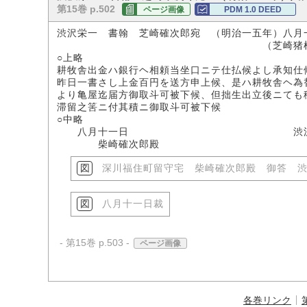
第15巻 p.502
ページ画像
PDM 1.0 DEED
渋沢栄一 書翰 芝崎確次郎宛 （明治一五年）八月
（芝崎猪根吉氏所
○上略
耕牧舎出金ハ銀行ヘ相頼当坐口ニテ仕払候よし承知仕
昨日一書さし上金百円を送方申上候、是ハ耕牧舎ヘ為
より亀屋迄届方御取斗可被下候、但拙生出立後ニても
滞留之筈ニ付其積ニ御取斗可被下候
○中略
八月十一日 渋沢栄
柴崎確次郎殿
深川福住町留守宅 柴崎確次郎殿 御答 
八月十一日裁
- 第15巻 p.503 -
ページ画像
各巻リンク