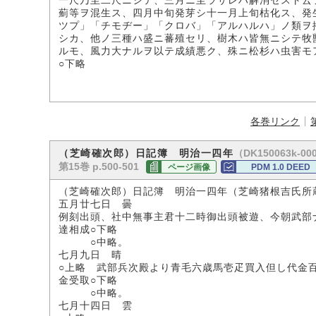
一尺乃至二尺ニシテ、三月ニ至ラサレハ解消セスト云
薊等ヲ混生ス、四月中旬発芽シ十一月上旬枯化ス、発
ツプ」「チモヂー」「クロバ」「アルハルハ」ノ類ヲ
シカ、他ノ三種ハ盛ニ蕃殖セリ、樹木ハ皆無ニシテ牧
ルモ、風力大ナルヲ以テ成績悪ク、殊ニ松杉ハ虫害モ
○下略
各巻リンク
（DK150063k-00
（芝崎確次郎）日記簿 明治一四年
第15巻 p.500-501
ページ画像
PDM 1.0 DEED
（芝崎確次郎）日記簿 明治一四年（芝崎猪根吉氏所
五月廿七日 曇
例刻出頭、社中無事主君十二時御出頭被遊、今朝武部
達相成○下略
○中略。
七月九日 晴
○上略 武部兵次殿より青毛六歳馬壱疋買入但し代金
金受取○下略
○中略。
七月十四日 雲