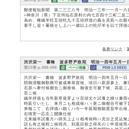
ページ画像
PDM 1.0 DEED
郵便報知新聞 第二三三八号 明治一三年一一月一六
○神奈川（県）下豆州仙石原村の内七百四十三町二反
為め、種緬羊牡五頭牝九十五頭拝借の義を其筋へ出願
着手し追々蕃殖せし上ハ一歳以上の牝仔羊を以て拝借
各巻リンク
渋沢栄一 書翰 波多野尹政宛 明治一四年五月一
第15巻 p.498-499
ページ画像
PDM 1.0 DEED
渋沢栄一 書翰 波多野尹政宛 明治一四年五月一日
陪御清暢御勤務可被成奉恭賀候、頃日ハ新原参上、兼
石原へ牽付候都合ニ御座候、御省念可被下候、高庇ニ
至ニ候
緬羊拝借も当年新草発芽より百頭丈ケ試養之積り兼而
時延引いたし、来月ニも相成候ハヽ更ニ御都合可被下
来報ニて、右拝借ハ願くハ今一年延期相願度旨申出候
右情実一応左ニ開陳仕候
元来緬羊試養方ハ得失上より相考候時ハ充分之見込無
説も有之候程ニ候得共、到底目前之得失のミ申居候而