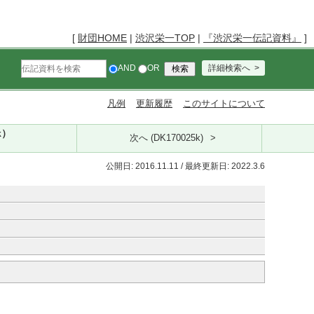
[
財団HOME
|
渋沢栄一TOP
|
『渋沢栄一伝記資料』
]
AND
OR
詳細検索へ
凡例
更新履歴
このサイトについて
k）
次へ (DK170025k)
公開日: 2016.11.11 / 最終更新日: 2022.3.6