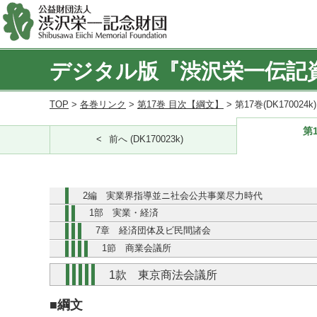
デジタル版『渋沢栄一伝記
TOP
>
各巻リンク
>
第17巻 目次【綱文】
> 第17巻(DK170024
第1
前へ (DK170023k)
2編 実業界指導並ニ社会公共事業尽力時代
1部 実業・経済
7章 経済団体及ビ民間諸会
1節 商業会議所
1款 東京商法会議所
■綱文