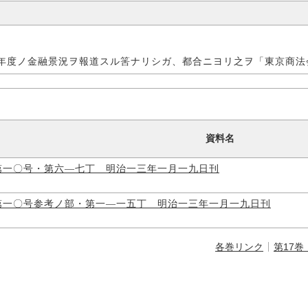
年度ノ金融景況ヲ報道スル筈ナリシガ、都合ニヨリ之ヲ「東京商法
資料名
第一〇号・第六―七丁 明治一三年一月一九日刊
第一〇号参考ノ部・第一―一五丁 明治一三年一月一九日刊
各巻リンク
第17巻