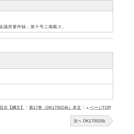
会議所要件録」第十号ニ掲載ス。
 目次【綱文】
第17巻（DK170024k）本文
▲
ページTOP
次へ DK170025k