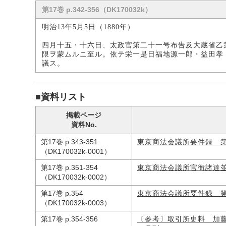
第17巻 p.342-356（DK170032k）
明治13年5月5日（1880年）
四月十五・十六日、太政官第二十一号布告及大蔵省乙
限ヲ蒙ムルニ至ル。依テ栄一是日福地源一郎・益田孝
議ス。
■資料リスト
掲載ページ
資料No.
第17巻 p.343-351
東京商法会議所要件録 
（DK170032k-0001）
第17巻 p.351-354
東京商法会議所官衙諸達
（DK170032k-0002）
第17巻 p.354
東京商法会議所要件録 
（DK170032k-0003）
第17巻 p.354-356
〔参考〕取引所史料 加