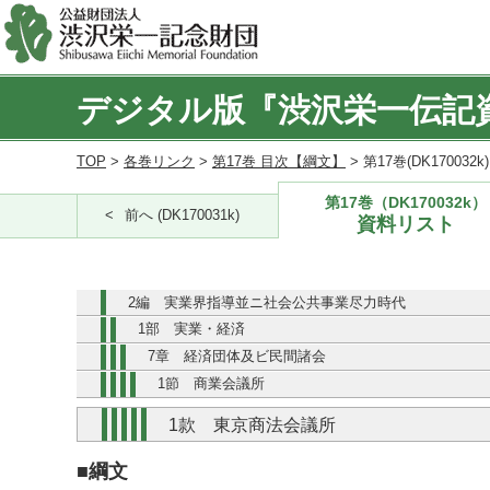
デジタル版『渋沢栄一伝記
TOP
>
各巻リンク
>
第17巻 目次【綱文】
> 第17巻(DK170032
第17巻（DK170032k）
前へ (DK170031k)
資料リスト
2編 実業界指導並ニ社会公共事業尽力時代
1部 実業・経済
7章 経済団体及ビ民間諸会
1節 商業会議所
1款 東京商法会議所
■綱文