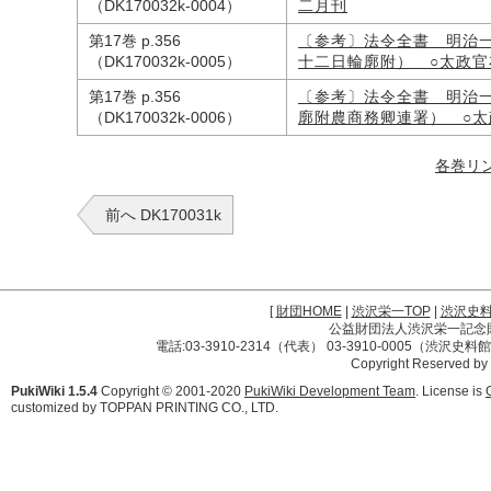
（DK170032k-0004）
二月刊
第17巻 p.356
〔参考〕法令全書 明治
（DK170032k-0005）
十二日輪廓附） ○太政官
第17巻 p.356
〔参考〕法令全書 明治
（DK170032k-0006）
廓附農商務卿連署） ○太
各巻リ
前へ DK170031k
[
財団HOME
|
渋沢栄一TOP
|
渋沢史
公益財団法人渋沢栄一記念財団 
電話:03-3910-2314（代表） 03-3910-0005（渋沢史
Copyright Reserved by
PukiWiki 1.5.4
Copyright © 2001-2020
PukiWiki Development Team
. License is
customized by TOPPAN PRINTING CO., LTD.