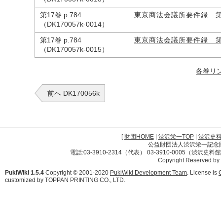
第17巻 p.784
東京商法会議所要件録 
（DK170057k-0014）
第17巻 p.784
東京商法会議所要件録 
（DK170057k-0015）
各巻リ
前へ DK170056k
[
財団HOME
|
渋沢栄一TOP
|
渋沢史
公益財団法人渋沢栄一記念財団 
電話:03-3910-2314（代表） 03-3910-0005（渋沢史
Copyright Reserved by
PukiWiki 1.5.4
Copyright © 2001-2020
PukiWiki Development Team
. License is
customized by TOPPAN PRINTING CO., LTD.