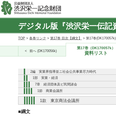
デジタル版『渋沢栄一伝記
TOP
>
各巻リンク
>
第17巻 目次【綱文】
> 第17巻(DK170057
第17巻（DK170057k）
前へ (DK170056k)
資料リスト
2編 実業界指導並ニ社会公共事業尽力時代
1部 実業・経済
7章 経済団体及ビ民間諸会
1節 商業会議所
1款 東京商法会議所
■綱文