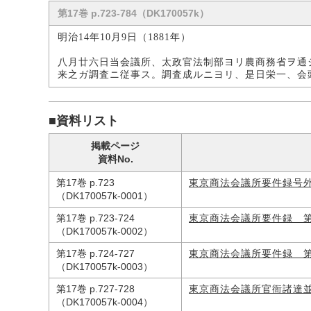
第17巻 p.723-784（DK170057k）
明治14年10月9日（1881年）
八月廿六日当会議所、太政官法制部ヨリ農商務省ヲ通
来之ガ調査ニ従事ス。調査成ルニヨリ、是日栄一、会
■資料リスト
掲載ページ
資料No.
第17巻 p.723
東京商法会議所要件録号
（DK170057k-0001）
第17巻 p.723-724
東京商法会議所要件録 
（DK170057k-0002）
第17巻 p.724-727
東京商法会議所要件録 
（DK170057k-0003）
第17巻 p.727-728
東京商法会議所官衙諸達
（DK170057k-0004）