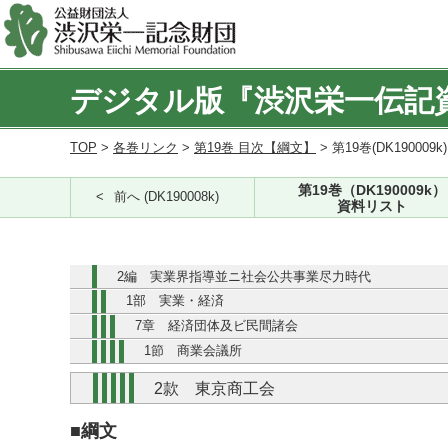
デジタル版『渋沢栄一伝記
TOP
>
各巻リンク
>
第19巻 目次【綱文】
> 第19巻(DK190009k
第19巻（DK190009k）
前へ (DK190008k)
資料リスト
2編 実業界指導並ニ社会公共事業尽力時代
1部 実業・経済
7章 経済団体及ビ民間諸会
1節 商業会議所
2款 東京商工会
■綱文