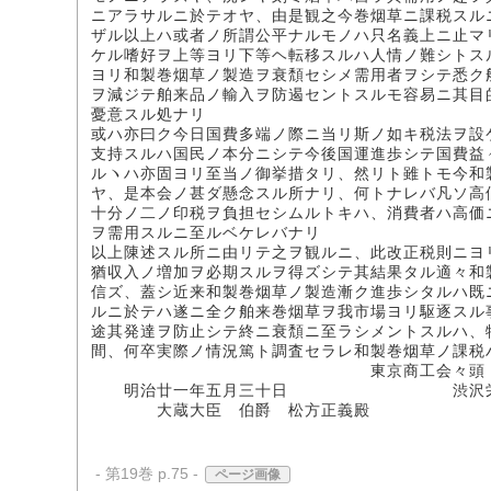
ニアラサルニ於テオヤ、由是観之今巻烟草ニ課税スル
ザル以上ハ或者ノ所謂公平ナルモノハ只名義上ニ止マ
ケル嗜好ヲ上等ヨリ下等ヘ転移スルハ人情ノ難シトス
ヨリ和製巻烟草ノ製造ヲ衰頽セシメ需用者ヲシテ悉ク
ヲ減ジテ舶来品ノ輸入ヲ防遏セントスルモ容易ニ其目
憂意スル処ナリ
或ハ亦曰ク今日国費多端ノ際ニ当リ斯ノ如キ税法ヲ設
支持スルハ国民ノ本分ニシテ今後国運進歩シテ国費益
ルヽハ亦固ヨリ至当ノ御挙措タリ、然リト雖トモ今和
ヤ、是本会ノ甚ダ懸念スル所ナリ、何トナレバ凡ソ高
十分ノ二ノ印税ヲ負担セシムルトキハ、消費者ハ高価
ヲ需用スルニ至ルベケレバナリ
以上陳述スル所ニ由リテ之ヲ観ルニ、此改正税則ニヨ
猶収入ノ増加ヲ必期スルヲ得ズシテ其結果タル適々和
信ズ、蓋シ近来和製巻烟草ノ製造漸ク進歩シタルハ既
ルニ於テハ遂ニ全ク舶来巻烟草ヲ我市場ヨリ駆逐スル
途其発達ヲ防止シテ終ニ衰頽ニ至ラシメントスルハ、
間、何卒実際ノ情況篤ト調査セラレ和製巻烟草ノ課税
東京商工会々頭
明治廿一年五月三十日 渋沢栄
大蔵大臣 伯爵 松方正義殿
- 第19巻 p.75 -
ページ画像