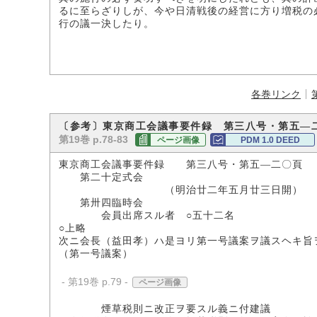
るに至らざりしが、今や日清戦後の経営に方り増税の
行の議一決したり。
各巻リンク
〔参考〕東京商工会議事要件録 第三八号・第五―
第19巻 p.78-83
ページ画像
PDM 1.0 DEED
東京商工会議事要件録 第三八号・第五―二〇頁 
第二十定式会
（明治廿二年五月廿三日開）
第卅四臨時会
会員出席スル者 ○五十二名
○上略
次ニ会長（益田孝）ハ是ヨリ第一号議案ヲ議スヘキ旨
（第一号議案）
- 第19巻 p.79 -
ページ画像
煙草税則ニ改正ヲ要スル義ニ付建議