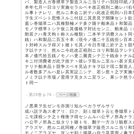
バ、製造人ガ巻煙草ヲ製造スルニ当リテハ別段印紙ノ
本年七月一日ヨリ実施セラルベキ改正税則ニ拠レバ右
ル事トナレリ、然ルニ本会ニ於テハ此改正税則ハ日本
ヲ生ズベシト思惟スルニ付玆ニ其意見ヲ開陳セント欲
蓋シ巻烟草ニハ其種類極メテ多ク随テ舶来品ト和製品
モノヲ標準トシテ仮ニ其価格ヲ対比センニ、舶来品（
附若クハ青天狗ト称スル種類）二本半ヲ消費スルト同
銭）ハ和製品二百五十本（現今ノ価二十五銭但シ百本
ト対峙スルヲ得ズト雖トモ其ノ今日市場ニ於テ之ト競
ヲ以テナリ、然ルニ今此改正税則ニヨリ和製品ヲシテ
本ノ価弐拾五銭ノモノハ更ニ騰貴シテ三十銭余トナル
キニ付消費者ガ此ヲ捨テヽ彼レヲ取ルニ至ルハ甚ダ見
ナリテ舶来品ト競争スベキ見込ナキヲ以テ現ニ製造人
ル者数多アルハ是レ其実証ニシテ、若シ愈々之ヲ実施
ノミヲ以テ市場ノ需用ヲ充タスニ至ラン、果シテ然ラ
ト同一
- 第19巻 p.74 -
ページ画像
ノ悪果ヲ生ゼンモ亦測リ知ルベカラザルサリ
或ハ説ヲ為ス者アリ、曰ク、刻ミ烟草ト云ヒ巻烟草ト
ニモ課税シテ之ト権衡ヲ得セシムルハ公平ノ所為ナラ
ハ公平ノ所為ニ似タリト雖トモ、翻テ一方ヨリ観察ス
アラズヤ、然ルニ此同種ノ巻烟草ヲ販売スルニ当リ和
モノニアラズヤ、況ンヤ刻ミ烟草ハ自ラ其需用ノ趣ヲ