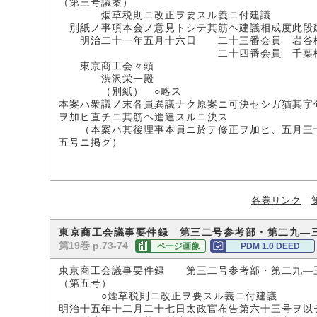
（第三号議案）
烟草税則ニ改正ヲ要スル義ニ付建議
別紙ノ事項本会ノ意見トシテ其筋ヘ建議相成度此段
明治二十一年五月十六日 二十三番会員 岩谷
二十四番会員 千葉松
東京商工会々頭
渋沢栄一殿
（別紙） ○略ス
本案ハ衆議ノ末各員異議ナク原案ニ可決セシガ猶其字
ヲ加ヒ直チニ其筋ヘ進達スルニ決ス
（本案ハ其後理事本員ニ於テ修正ヲ加ヒ、五月三十
五号ニ掲グ）
各巻リンク
東京商工会議事要件録 第三二号参考部・第二九―
第19巻 p.73-74
ページ画像
PDM 1.0 DEED
東京商工会議事要件録 第三二号参考部・第二九―
（第五号）
○煙草税則ニ改正ヲ要スル義ニ付建議
明治十五年十二月二十七日太政官布告第六十三号ヲ以