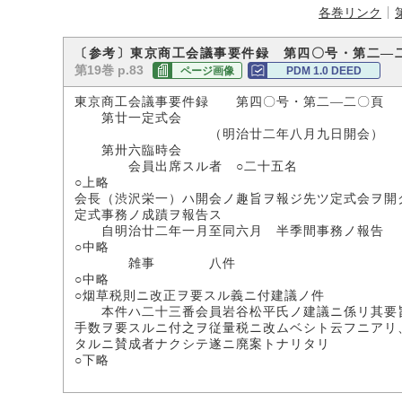
各巻リンク
〔参考〕東京商工会議事要件録 第四〇号・第二―
第19巻 p.83
ページ画像
PDM 1.0 DEED
東京商工会議事要件録 第四〇号・第二―二〇頁 
第廿一定式会
（明治廿二年八月九日開会）
第卅六臨時会
会員出席スル者 ○二十五名
○上略
会長（渋沢栄一）ハ開会ノ趣旨ヲ報ジ先ツ定式会ヲ開
定式事務ノ成蹟ヲ報告ス
自明治廿二年一月至同六月 半季間事務ノ報告
○中略
雑事 八件
○中略
○烟草税則ニ改正ヲ要スル義ニ付建議ノ件
本件ハ二十三番会員岩谷松平氏ノ建議ニ係リ其要旨
手数ヲ要スルニ付之ヲ従量税ニ改ムベシト云フニアリ
タルニ賛成者ナクシテ遂ニ廃案トナリタリ
○下略