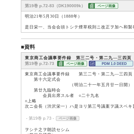
第19巻 p.72-83（DK190009k）
ページ画像
明治21年5月30日（1888年）
是日栄一、当会会頭トシテ煙草税則ニ改正ヲ加ヘ和製
■資料
東京商工会議事要件録 第三二号・第二九―三四頁
第19巻 p.72-73
ページ画像
PDM 1.0 DEED
東京商工会議事要件録 第三二号・第二九―三四頁
第十六定式会
（明治二十一年五月廿一日開）
第廿九臨時会
会員出席スル者 ○二十九名
○上略
次ニ会長（渋沢栄一）ハ是ヨリ第三号議案ヲ議スベキ
- 第19巻 p.73 -
ページ画像
ヲシテ之ヲ朗読セシム