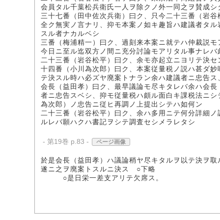
会員タル千葉松兵衛氏一人ヲ除クノ外一同之ヲ賛成シ
三十七番（田中佐次兵衛）曰ク、只今二十三番（岩谷
全ク無実ノ言ナリ、抑モ本案ノ如キ趣旨ハ建議者タル
スル者ナカルベシ
三番（梅浦精一）曰ク、過刻来本案ニ就テハ仲裁説モ
今日ニ至ル迄双方ノ間ニ充分討論モアリタル事ナレバ
二十三番（岩谷松平）曰ク、余モ亦起立ニヨリテ決セ
十四番（小川為次郎）曰ク、本案従量税ノ説ハ甚ダ妙
テ決スル時ハ必ズヤ廃案トナラン余ハ建議者ニ忠告ス
会長（益田孝）曰ク、最早議論モ尽キタレバ余ハ会長
者ニ忠告スベシ、抑モ従量税ハ頗ル面白キ課税法ニシ
為次郎）ノ忠告ニ従ヒ再調ノ上提出シテハ如何ン
二十三番（岩谷松平）曰ク、余ハ多用ニテ何分詳細ノ
ルレバ願ハクハ書記ヲシテ調査セシメラレタシ
- 第19巻 p.83 -
ページ画像
於是会長（益田孝）ハ議論稍ヤ尽キタルヲ以テ決ヲ取
遂ニ之ヲ廃案トスルニ決ス ○下略
○是日栄一差支アリテ欠席ス。