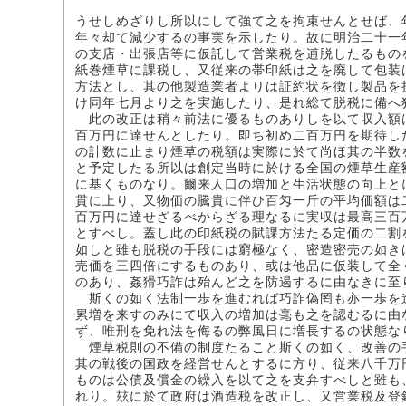
うせしめざりし所以にして強て之を拘束せんとせば、
年々却て減少するの事実を示したり。故に明治二十一
の支店・出張店等に仮託して営業税を逋脱したるもの
紙巻煙草に課税し、又従来の帯印紙は之を廃して包装
方法とし、其の他製造業者よりは証約状を徴し製品を
け同年七月より之を実施したり、是れ総て脱税に備へ
此の改正は稍々前法に優るものありしを以て収入額
百万円に達せんとしたり。即ち初め二百万円を期待し
の計数に止まり煙草の税額は実際に於て尚ほ其の半数
と予定したる所以は創定当時に於ける全国の煙草生産
に基くものなり。爾来人口の増加と生活状態の向上と
貫に上り、又物価の騰貴に伴ひ百匁一斤の平均価額は
百万円に達せざるべからざる理なるに実収は最高三百
とすべし。蓋し此の印紙税の賦課方法たる定価の二割
如しと雖も脱税の手段には窮極なく、密造密売の如き
売価を三四倍にするものあり、或は他品に仮装して全
のあり、姦猾巧詐は殆んど之を防遏するに由なきに至
斯くの如く法制一歩を進むれば巧詐偽罔も亦一歩を
累増を来すのみにて収入の増加は毫も之を認むるに由
ず、唯刑を免れ法を侮るの弊風日に増長するの状態な
煙草税則の不備の制度たること斯くの如く、改善の
其の戦後の国政を経営せんとするに方り、従来八千万
ものは公債及償金の繰入を以て之を支弁すべしと雖も
れり。玆に於て政府は酒造税を改正し、又営業税及登