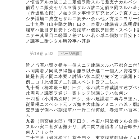
ノ慣習アルカ故ニ之ニ定価ヲ附スルモ差支ナカルベシ
価通リニ販売セザルヲ得ザルガ故ニ定価ヲ附スルハ甚
（赤坂亀次郎）ノ如ク深ク事情ヲ研究セズシテ直チニ
シテ議場ニ成立セザルニ於テハ余ハ他ノ方法ニヨリ一
二十九番（山中隣之助）曰ク、本案ハ建議者ノ説明瞹
烟草ハ量目ヲ目安トシ巻烟草ハ個数ヲ目安トスベシト
ニテモ其量目ニ軽重ノ差アレハ若シ単ニ個数ヲ目安ト
ノ議事ニ附シタル時幹事ハ其趣
- 第19巻 p.82 -
ページ画像
旨ノ当否ハ暫ク措キ一個人ニテ建議スルハ不都合ニ付
ハ同業者ノ同意ヲ得難キ趣ヲ以テ遂ニ一個人ノ資格ヲ
於是各員ノ間ニ本案ノ討議ハ後ニ譲リ先ヅ之ヲ議題ト
例ニヨリ此儘直チニ討議スベシト云フニ決ス
九十番（橋本辰三郎）曰ク、余ハ試ニ仲裁説ヲ述ブベ
此両号ノ議案ヲ通ジ一案トシテ討議シテハ如何ン
十四番（小川為次郎）曰ク、余ハ建議者ニ再考ヲ望ム
従量税ニスベシト云フガ如キ大体論ノミニテハ以テ廟
査ヲ遂ゲ例ヘバ刻烟草ハ一斤ニ付何銭、巻烟草ハ百本
ム
九番（雨宮綾太郎）問テ曰ク、本案ハ同業者タル会員
スルハ実ニ甚ダ困難ナリ、試ニ問フ建議者ノ組合即チ
何人アリシヤ
二十三番（岩谷松平）荅テ曰ク、東京烟草商組合ノ人