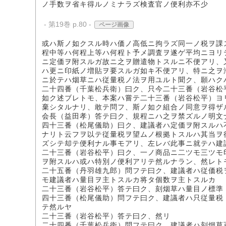
ノ手数ヲ省キ得ルノミナラズ検査官ノ便利亦不少
- 第19巻 p.80 -
ページ画像
或ハ斯ノ如クスル時ハ価ノ高低ニ拘ラズ同一ノ税ヲ課
程中等ハ何程上等ハ何程ト予メ調査ヲ遂ゲ平均ニヨリ
ニ定価ヲ附スルガ故ニ之ヲ贈遣物トスルニ不便アリ、
ハ更ニ印紙ノ増貼ヲ要スルガ如キ不便アリ、特ニ之ヲ
ニ於テハ烟草ニハ従量税ノ法ヲ用ユルト聞ク、願ハク
二十四番（千葉松兵衛）曰ク、只今二十三番（岩谷松
如ク述ブレトモ、本案ハ嘗テ二十三番（岩谷松平）ヨ
棄シタルナリ、敢テ問フ、斯ノ如ク組合ノ同意ヲ得ザ
会長（益田孝）答テ曰ク、規程ニハ之ヲ禁ズルノ明文
四十三番（松尾儀助）曰ク、建議者ハ定価ヲ附スルハ
ナリト云フヲ以テ従量税ヲ望ムノ根拠トスルハ其当ヲ
ズシテ却テ便利ナル事モアリ、左レバ此事ニ就テハ建
二十三番（岩谷松平）曰ク、一ノ商品ニ二ツモ三ツモ
ヲ附スルハ或ハ特別ノ便利アリテ然ルナラン、然レト
二十五番（丹羽雄九郎）問フテ曰ク、建議者ハ従価税
モ建議者ハ量目ヲ主トスルカ将タ個数ヲ主トスルカ
二十三番（岩谷松平）答テ曰ク、刻烟草ハ量目ノ標準
四十三番（松尾儀助）問フテ曰ク、建議者ハ只従量税
テ然ルヤ
二十三番（岩谷松平）答テ曰ク、然リ
二十四番（千葉松兵衛）問フテ曰ク、建議者ハ刻烟草