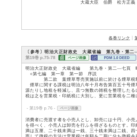
大蔵大臣 伯爵 松方正義
各巻リンク
〔参考〕明治大正財政史 大蔵省編 第九巻・第二
第19巻 p.75-78
ページ画像
PDM 1.0 DEED
明治大正財政史 大蔵省編 第九巻・第二―七頁 
○第七編 第一章 第一節 序説
第二款 葉煙草専売実施以前に於ける煙草税
煙草に関する課税は明治八年十月布告第百五十号煙
源たりし地租を軽減し、且つ無数の雑税を整理したる
税は之を営業税・印紙税に大別し、更に営業税を二種
- 第19巻 p.76 -
ページ画像
消費者に売渡す者を小売人とし、卸売には十円、小売
を得べく、小売人は卸売を行ふを得ざるものとす。印
満は五厘、二十銭未満は一銭、三十銭未満は二銭、四
而して徴税の方法は営業税は年額を二期に分ち徴税令