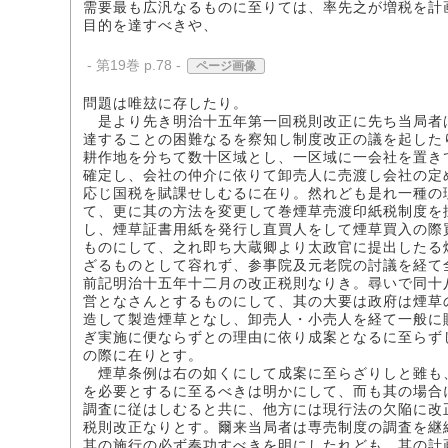
需要最も広汎なるものに至りては、率先之が増税を計
目的を達すべきや、
- 第19巻 p.78 -
ページ画像
問題は唯玆に存したり。
是より先き明治十五年第一回税則改正に先ち当局者
達することの困難なるを察知し制度改正の議を起した
耕作地を分ちて数十区域とし、一区域に一会社を置き
確定し、会社の仲介に依りて卸売人に売渡し会社の定
応じ国税を賦課せしむるに在り。然れども是れ一種の
て、更に其の方法を変更して巻煙草売渡印紙税制度を
し、煙草証書用紙を発行し直買人をして煙草買入の際
ものにして、之れ即ち大蔵卿より太政官に提出したる
ざるものとして容れず、参事院及元老院の討議を経て
前記明治十五年十二月の改正税則なりき。尋いで同十
営となさんとするものにして、其の大要は政府は煙草
造して製造煙草となし、卸売人・小売人を経て一般に
ぎ実施に便ならずとの理由に依り成案となるに至らず
の際に在りとす。
煙草条例は右の如くにして成案に至らざりしと雖も
を必要とするに至るべきは明かにして、而も其の場合
調査に従はしむると共に、他方には現行法の欠陥に改
税則改正なりとす。爾来当局者は専売制度の調査を継
其の施行の必ず奏功すべきを明にしたれども、其の計