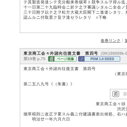
テ其製造発達シテ充分舶来巻烟草ト競争スルヲ得ル迄
十一日第二十九臨時会ニ於テ之ヲ審議シタルニ全会ノ
三十日附ヲ以テ之ヲ松方大蔵大臣閣下ニ進達シタリ、
認ムルニ付取置ク旨ヲ達セラレタリ ○下略
各巻リンク
（DK190009k-
東京商工会々外諸向往復文書 第四号
第19巻 p.75
ページ画像
PDM 1.0 DEED
東京商工会々外諸向往復文書 第四号
（東京商工会議所
第二五八九号《（朱書）》
東京商工会々頭
渋沢栄
烟草税則ニ改正ヲ要スル義ニ付建議書差出候処、右ハ
明治廿一年六月六日