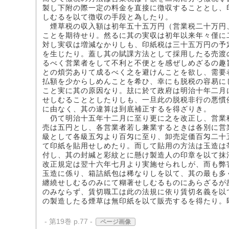
製し下附の際一定の料金を直接に徴収することとし、
しむるを以て徴収の手段と為したり。
煙草税の収入額は初年五十五万円（営業税二十万円
ことを期待せり。然るに其の実収は初年以来年々僅に
対し実収は増減なかりしも、印紙税は三十五万円の予
を生じたり。蓋し其の賦課方法として採用したる売渡
るべく営業者をして不利と不便とを感ぜしめざるの趣
との煩労ありて成るべく之を避けんことを欲し、需要
払額を少からしめんことを希ひ、幸にも脱税の容易に
こと実に其の原因なり。玆に於て政府は明治十年二月
せしむることとしたりしも、一旦此の脱税非行の悪慣
に由なく、其の違算は到底補正するを得ざりき。
仍て明治十五年十二月に至り更に之を改正し、営業
売は五円とし、各営業者若し兼業するときは各別に営
級として各級五匁より百匁に至り、卸売定価百匁二十
て印紙を貼用せしめたり。而して貼用の方法は玉造は
付し、其の封緘と彩紋とに懸け製造人の印章を以て抹
改正規定は翌十六年七月より実施せられしが、而も弊
玉造に係り、箱詰紙包は稀なりしを以て、其の最も多
纏繞せしむるのみにて糊著せしむるものにあらざるが
のみならず、賃切職工は此の法規に依り賃切名義を以
の製造したる煙草は無印紙を以て販売するを得たり。
- 第19巻 p.77 -
ページ画像