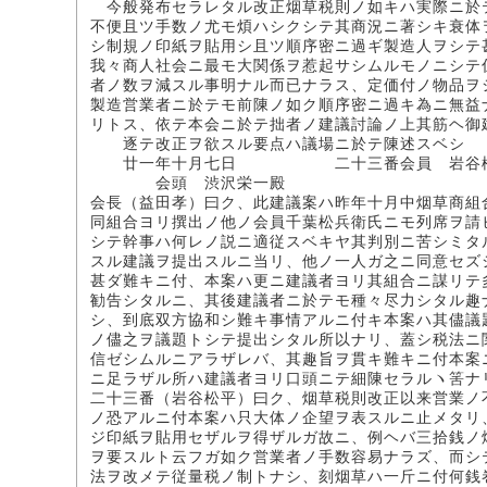
今般発布セラレタル改正烟草税則ノ如キハ実際ニ於
不便且ツ手数ノ尤モ煩ハシクシテ其商況ニ著シキ衰体
シ制規ノ印紙ヲ貼用シ且ツ順序密ニ過ギ製造人ヲシテ
我々商人社会ニ最モ大関係ヲ惹起サシムルモノニシテ
者ノ数ヲ減スル事明ナル而已ナラス、定価付ノ物品ヲ
製造営業者ニ於テモ前陳ノ如ク順序密ニ過キ為ニ無益
リトス、依テ本会ニ於テ拙者ノ建議討論ノ上其筋ヘ御
逐テ改正ヲ欲スル要点ハ議場ニ於テ陳述スベシ
廿一年十月七日 二十三番会員 岩谷
会頭 渋沢栄一殿
会長（益田孝）曰ク、此建議案ハ昨年十月中烟草商組
同組合ヨリ撰出ノ他ノ会員千葉松兵衛氏ニモ列席ヲ請
シテ幹事ハ何レノ説ニ適従スベキヤ其判別ニ苦シミタ
スル建議ヲ提出スルニ当リ、他ノ一人ガ之ニ同意セズ
甚ダ難キニ付、本案ハ更ニ建議者ヨリ其組合ニ謀リテ
勧告シタルニ、其後建議者ニ於テモ種々尽力シタル趣
シ、到底双方協和シ難キ事情アルニ付キ本案ハ其儘議
ノ儘之ヲ議題トシテ提出シタル所以ナリ、蓋シ税法ニ
信ゼシムルニアラザレバ、其趣旨ヲ貫キ難キニ付本案
ニ足ラザル所ハ建議者ヨリ口頭ニテ細陳セラルヽ筈ナ
二十三番（岩谷松平）曰ク、烟草税則改正以来営業ノ
ノ恐アルニ付本案ハ只大体ノ企望ヲ表スルニ止メタリ
ジ印紙ヲ貼用セザルヲ得ザルガ故ニ、例ヘバ三拾銭ノ
ヲ要スルト云フガ如ク営業者ノ手数容易ナラズ、而シ
法ヲ改メテ従量税ノ制トナシ、刻烟草ハ一斤ニ付何銭