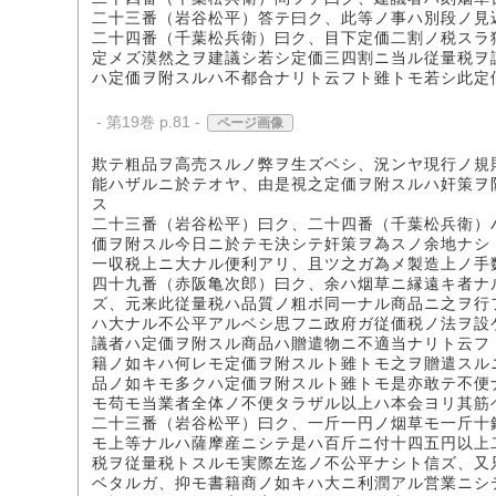
二十三番（岩谷松平）答テ曰ク、此等ノ事ハ別段ノ見
二十四番（千葉松兵衛）曰ク、目下定価二割ノ税スラ
定メズ漠然之ヲ建議シ若シ定価三四割ニ当ル従量税ヲ
ハ定価ヲ附スルハ不都合ナリト云フト雖トモ若シ此定
- 第19巻 p.81 -
ページ画像
欺テ粗品ヲ高売スルノ弊ヲ生ズベシ、況ンヤ現行ノ規
能ハザルニ於テオヤ、由是視之定価ヲ附スルハ奸策ヲ
ス
二十三番（岩谷松平）曰ク、二十四番（千葉松兵衛）
価ヲ附スル今日ニ於テモ決シテ奸策ヲ為スノ余地ナシ
一収税上ニ大ナル便利アリ、且ツ之ガ為メ製造上ノ手
四十九番（赤阪亀次郎）曰ク、余ハ烟草ニ縁遠キ者ナ
ズ、元来此従量税ハ品質ノ粗ボ同一ナル商品ニ之ヲ行
ハ大ナル不公平アルベシ思フニ政府ガ従価税ノ法ヲ設
議者ハ定価ヲ附スル商品ハ贈遣物ニ不適当ナリト云フ
籍ノ如キハ何レモ定価ヲ附スルト雖トモ之ヲ贈遣スル
品ノ如キモ多クハ定価ヲ附スルト雖トモ是亦敢テ不便
モ苟モ当業者全体ノ不便タラザル以上ハ本会ヨリ其筋
二十三番（岩谷松平）曰ク、一斤一円ノ烟草モ一斤十
モ上等ナルハ薩摩産ニシテ是ハ百斤ニ付十四五円以上
税ヲ従量税トスルモ実際左迄ノ不公平ナシト信ズ、又
ベタルガ、抑モ書籍商ノ如キハ大ニ利潤アル営業ニシ