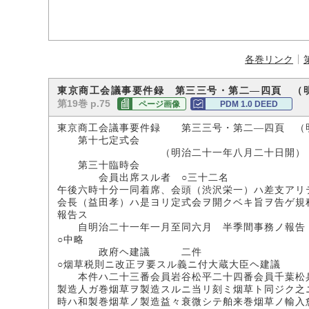
各巻リンク
東京商工会議事要件録 第三三号・第二―四頁 （
第19巻 p.75
ページ画像
PDM 1.0 DEED
東京商工会議事要件録 第三三号・第二―四頁 （
第十七定式会
（明治二十一年八月二十日開）
第三十臨時会
会員出席スル者 ○三十二名
午後六時十分一同着席、会頭（渋沢栄一）ハ差支アリ
会長（益田孝）ハ是ヨリ定式会ヲ開クベキ旨ヲ告ゲ規
報告ス
自明治二十一年一月至同六月 半季間事務ノ報告
○中略
政府ヘ建議 二件
○烟草税則ニ改正ヲ要スル義ニ付大蔵大臣ヘ建議
本件ハ二十三番会員岩谷松平二十四番会員千葉松兵
製造人ガ巻烟草ヲ製造スルニ当リ刻ミ烟草ト同ジク之
時ハ和製巻烟草ノ製造益々衰微シテ舶来巻烟草ノ輸入