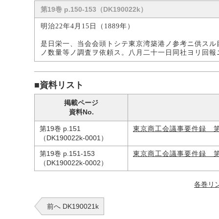
第19巻 p.150-153（DK190022k）
明治22年4月15日（1889年）
是日栄一、当会会頭トシテ東京湾築港ノ参考ニ供スル
ノ数量等ノ調査ヲ依頼ス。八月二十一日同社ヨリ回報
■資料リスト
掲載ページ
資料No.
第19巻 p.151
東京商工会議事要件録 
（DK190022k-0001）
第19巻 p.151-153
東京商工会議事要件録 
（DK190022k-0002）
各巻リ
前へ DK190021k