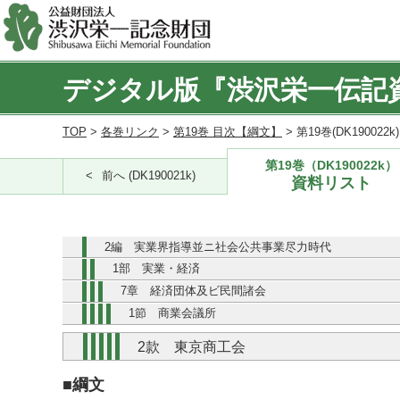
デジタル版『渋沢栄一伝記
TOP
>
各巻リンク
>
第19巻 目次【綱文】
> 第19巻(DK190022
第19巻（DK190022k）
前へ (DK190021k)
資料リスト
2編 実業界指導並ニ社会公共事業尽力時代
1部 実業・経済
7章 経済団体及ビ民間諸会
1節 商業会議所
2款 東京商工会
■綱文