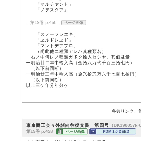
「マルチヤント」
「ノヲスタア」
- 第19巻 p.458 -
ページ画像
「スノーフレエキ」
「ヱルドレヱド」
「マントデアプロ」
（尚此他ニ種類アレハ其種類名）
右ノ中何レノ種類ガ多ク輸入セシヤ、其価及量
一明治廿二年中輸入高（金拾八万弐千百三拾七円）
（以下前同断）
一明治廿三年中輸入高（金弐拾弐万六千七百七拾円）
（以下前同断）
以上三ケ年分年分ケ
各巻リンク
（DK190057k-
東京商工会々外諸向往復文書 第四号
第19巻 p.458
ページ画像
PDM 1.0 DEED