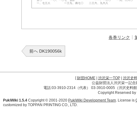
五〇 一〇、一〇七 合計 一一、一二〇 一九、二六〇 三
一、七三八 一三九、四七〇 二三六、九六八
各巻リンク
前へ DK190056k
[
財団HOME
|
渋沢栄一TOP
|
渋沢史
公益財団法人渋沢栄一記念財団 
電話:03-3910-2314（代表） 03-3910-0005（渋沢史
Copyright Reserved by
PukiWiki 1.5.4
Copyright © 2001-2020
PukiWiki Development Team
. License is
customized by TOPPAN PRINTING CO., LTD.