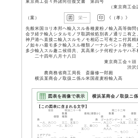
東京商工会々外諸向往復文書 第四号
（東京商工会議所所
（案）
栄一
印
《（孝）
先般米国ヨリ本邦ヘ輸入スル各種麦粉ノ輸入高等御問
会ヲ経テ輸入シタルモノヲ取調候処別表ノ通リニ有之
神戸港ヘ直接ニ輸入スルモノモ相応ニ可有之ニ付其精
ノ如キハ最モ多ク輸入スル種類ノ一ナルベシト存候、
多少輸入スル趣ニ候得共、其高果シテ何程ナルヤハ不
二十四年八月十八日
東京商工会々頭
渋沢栄
農商務省商工局長 斎藤修一郎殿
横浜某商会ノ取扱ニ係ル米国産麦粉輸入高
図表を画像で表示
横浜某商会ノ取扱ニ
項目 明治二十一年 同二十二年 同
数量 価格[価額か] 数量
価額 種類 袋 
弗 袋 弗 ゴールデンゲート 一〇、四二〇 一八
一八、六〇〇 三二、五五〇 一一一、六二〇
九、〇〇〇 一三、五〇〇 三、四〇〇 五、一〇
… … 五〇〇 六八八 … 
… … … 一、七〇〇 二、七六三 五、
トヂアプロ … … … … 三、二五