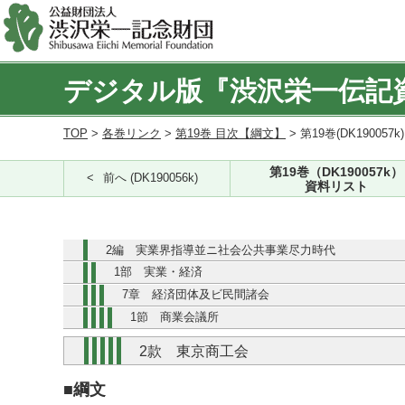
デジタル版『渋沢栄一伝記
TOP
>
各巻リンク
>
第19巻 目次【綱文】
> 第19巻(DK190057k
第19巻（DK190057k）
前へ (DK190056k)
資料リスト
2編 実業界指導並ニ社会公共事業尽力時代
1部 実業・経済
7章 経済団体及ビ民間諸会
1節 商業会議所
2款 東京商工会
■綱文