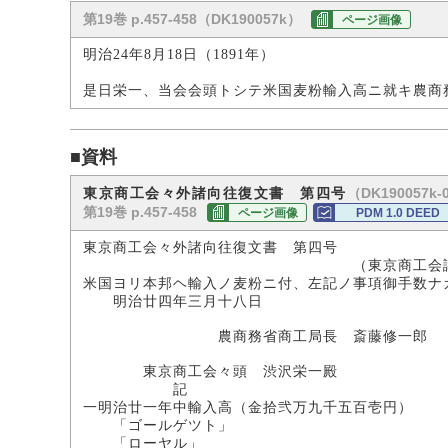
第19巻 p.457-458（DK190057k）
ページ画像
明治24年8月18日（1891年）
是日栄一、当会会頭トシテ米国麦粉輸入高ニ就キ農商
■資料
（DK190057k-
東京商工会々外諸向往復文書 第四号
第19巻 p.457-458
ページ画像
PDM 1.0 DEED
東京商工会々外諸向往復文書 第四号
（東京商工会議所所
米国ヨリ本邦ヘ輸入ノ麦粉ニ付、左記ノ事項御手数ナ
明治廿四年三月十八日
農商務省商工局長 斎藤修一郎
東京商工会々頭 渋沢栄一殿
記
一明治廿一年中輸入高（金拾弐万九千五百壱円）
「ゴールゲツト」
「ローヤル」