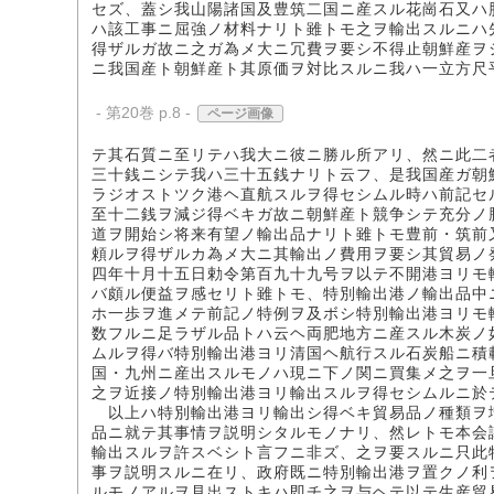
セズ、蓋シ我山陽諸国及豊筑二国ニ産スル花崗石又ハ
ハ該工事ニ屈強ノ材料ナリト雖トモ之ヲ輸出スルニハ
得ザルガ故ニ之ガ為メ大ニ冗費ヲ要シ不得止朝鮮産ヲ
ニ我国産ト朝鮮産ト其原価ヲ対比スルニ我ハ一立方尺
- 第20巻 p.8 -
ページ画像
テ其石質ニ至リテハ我大ニ彼ニ勝ル所アリ、然ニ此二
三十銭ニシテ我ハ三十五銭ナリト云フ、是我国産ガ朝
ラジオストツク港ヘ直航スルヲ得セシムル時ハ前記セ
至十二銭ヲ減ジ得ベキガ故ニ朝鮮産ト競争シテ充分ノ
道ヲ開始シ将来有望ノ輸出品ナリト雖トモ豊前・筑前
頼ルヲ得ザルカ為メ大ニ其輸出ノ費用ヲ要シ其貿易ノ
四年十月十五日勅令第百九十九号ヲ以テ不開港ヨリモ
バ頗ル便益ヲ感セリト雖トモ、特別輸出港ノ輸出品中
ホ一歩ヲ進メテ前記ノ特例ヲ及ボシ特別輸出港ヨリモ
数フルニ足ラザル品トハ云ヘ両肥地方ニ産スル木炭ノ
ムルヲ得バ特別輸出港ヨリ清国ヘ航行スル石炭船ニ積
国・九州ニ産出スルモノハ現ニ下ノ関ニ買集メ之ヲ一
之ヲ近接ノ特別輸出港ヨリ輸出スルヲ得セシムルニ於
以上ハ特別輸出港ヨリ輸出シ得ベキ貿易品ノ種類ヲ
品ニ就テ其事情ヲ説明シタルモノナリ、然レトモ本会
輸出スルヲ許スベシト言フニ非ズ、之ヲ要スルニ只此
事ヲ説明スルニ在リ、政府既ニ特別輸出港ヲ置クノ利
ルモノアルヲ見出ストキハ即チ之ヲ与ヘテ以テ生産貿