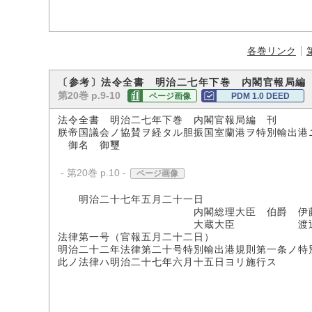
各巻リンク
〔参考〕法令全書 明治二七年下巻 内閣官報局編
第20巻 p.9-10
ページ画像
PDM 1.0 DEED
法令全書 明治二七年下巻 内閣官報局編 刊
朕帝国議会ノ協賛ヲ経タル胆振国室蘭港ヲ特別輸出港
御名 御璽
- 第20巻 p.10 -
ページ画像
明治二十七年五月二十一日
内閣総理大臣 伯爵 伊藤
大蔵大臣 渡辺国
法律第一号（官報五月二十二日）
明治二十二年法律第二十号特別輸出港規則第一条ノ特
此ノ法律ハ明治二十七年六月十五日ヨリ施行ス