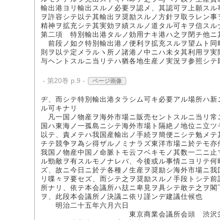
輸出港ヨリ輸出スルノ必要ヲ認メ、其認可ヲ上願スル
ヲ許容シテ以テ其輸出ヲ奨励スルノ方針ヲ取ラレン事
精神ヲ拡充シテ其実効ヲ績スルノ道タル可キヲ信スル
第二項 特別輸出港タルノ効用ナキ港ハ之ヲ閉チ他ニ
前段ノ如ク特別輸出港ノ便利ヲ拡充スルヲ望ムト同
則ヲ以テ定メラルヽ所ノ諸港ノ中ニハ未タ其利用ヲ実
与ヘントスルニ当リテハ猶各地生産ノ実況ヲ参照シテ
- 第20巻 p.9 -
ページ画像
ヂ、而シテ特別輸出港タラシム可キ必要アル場所ハ新
ル可キナリ
凡一国ノ物産ヲ海外市場ニ販売セントスルニ当リ常
国ハ東海ノ一孤島ニシテ海外市場ト隔絶ノ地位ニ立ツ
以テ、責メテハ我国産輸出ノ手続ヲ簡便ニシテ勉メテ
チテ競争ヲ為シ得ザルノミナラズ東洋市場ニ於テモ亦
我国ノ物産中国ノ命脈トモ云フベキモノ其数一二ニ止
ル勁敵ヲ有スルモノナレバ、今後或ル事情ニヨリテ何
ズ、故ニ今日ニ於テ各種ノ生産ヲ奨励シ海外市場ニ我
リ喋々ヲ要セズ、而シテ之ヲ奨励スルノ手段トシテ前
所ナリ、依テ本会議所ハ玆ニ卑見ヲ具シテ敢テ之ヲ閣
ヲ、此段本会議所ノ決議ニ依リ謹ンデ建議仕候也
明治二十五年六月六日
東京商業会議所会頭 渋沢栄