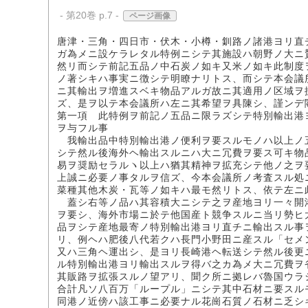
- 第20巻 p.7 -
ページ画像
唐津・三角・四日市・伏木・小樽・釧路ノ諸港ヨリ直
ガ為メニ設ケラレタル特例ニシテ其施設ハ朝野ノ大ニ
然リ而シテ前記五品ノ中石炭ノ如キ又米ノ如キ此制度
ノ著シキハ事実ニ徴シテ明瞭ナリトス、而シテ本会議
ニ其輸出ヲ増進スベキ物品アルガ故ニ其適用ノ区域ヲ
ズ、是ヲ以テ本会議所ハ左ニ其希望ヲ具陳シ、謹ンデ
第一項 此特例ヲ前記ノ五品ニ限ラズシテ特別輸出港
ヲ与フル事
我輸出品中特別輸出港ノ便利ヲ要スルモノハ以上ノ
シテ然ル後海外ヘ輸出スルニハ大ニ冗費ヲ要ス可キ物
易ヲ奨励セラルヽ以上ハ猶其精神ヲ拡充シテ他ノ之ヲ
上誠ニ必要ノ事タルヲ信ズ、今本会議所ノ考査スル処
菜種其他木炭・瓦等ノ如キハ最モ然リトス、依テ左ニ
蓋シ右等ノ品ハ其容積大ニシテ之ヲ産地ヨリ一々開
ヲ要シ、海外市場ニ於テ他国産ト競争スルニ当リ勢ヒ
品ヲシテ産地最寄ノ特別輸出港ヨリ直チニ輸出スル事
リ、例ヘハ肥後八代若クハ長門小野田ニ産スル「セメ
又ハ三角ヘ運出シ、是ヨリ長崎港ヘ転送シテ然ル後更
ル特別輸出港ヨリ輸出スルヲ得バ之カ為メ大ニ冗費ヲ
其販路ヲ拡張スルノ望アリ、聞ク所ニ拠レバ魯国ウラ
合計凡ソ八百万「ループル」ニシテ其中石材ニ要スル
同港ノ近傍ハ該工事ニ必要ナル花崗石質ノ石材ニ乏シ