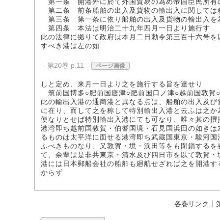
第一条 開港外に於て外国貿易の為め帝国臣民所有
第二条 前条船舶の出入及貨物の輸出入に関しては
第三条 第一条に依り船舶の出入及貨物の輸出入を
第四条 本法は明治二十九年四月一日より施行す
此の法律に拠りて政府は本月二日勅令第三百十六号を
すべき港は左の如
- 第20巻 p.11 -
ページ画像
しと定め、来月一日より之を施行する旨を達せり
筑前国博多○肥前国唐津○肥前国口ノ津○越前国敦賀○
此の輸出入港の通商港と異なる点は、船舶の出入及び
に在り、而して之を称して特別輸出入港と云ふは之か
便なりとせば特別輸出入港にても可なり、唯々其の撰
港湾即ち越前国敦賀・伯耆国境・石見国浜田の如きは
るものは太平洋に面せる港湾即ち武蔵国東京・駿河国
ふべきものなり、又敦賀・境・浜田等をも閉鎖するを
て、余輩は是非共東京・清水及び四日市を以て敦賀・
港には日本郵船会社の船舶も廻航せざれば之を開港す
からず
各巻リンク