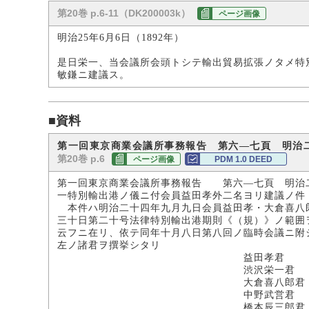
第20巻 p.6-11（DK200003k）
ページ画像
明治25年6月6日（1892年）
是日栄一、当会議所会頭トシテ輸出貿易拡張ノタメ特
敏鎌ニ建議ス。
■資料
第一回東京商業会議所事務報告 第六―七頁 明治
第20巻 p.6
ページ画像
PDM 1.0 DEED
第一回東京商業会議所事務報告 第六―七頁 明治
一特別輸出港ノ儀ニ付会員益田孝外二名ヨリ建議ノ件
本件ハ明治二十四年九月九日会員益田孝・大倉喜八
三十日第二十号法律特別輸出港期則《（規）》ノ範囲
云フニ在リ、依テ同年十月八日第八回ノ臨時会議ニ附
左ノ諸君ヲ撰挙シタリ
益田孝君
渋沢栄一君
大倉喜八郎君
中野武営君
橋本辰三郎君