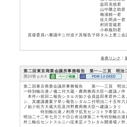
益田克徳君
山中隣之助君
梅浦精一君
佐久間貞一君
村田雷蔵君
小林義則君
其後委員ハ審議中ニ付追テ其報告ヲ得タル上更ニ会
各巻リンク
第二回東京商業会議所事務報告 第一―三頁 明治
第20巻 p.6-9
ページ画像
PDM 1.0 DEED
第二回東京商業会議所事務報告 第一―三頁 明治
一特別輸出港ノ儀ニ付大蔵・農商務両大臣ヘ建議ノ件
本件ハ前回ニ報告シタルガ如ク会員益田孝君外二名
シ、其建議書案ヲ草シ報告シタルニ付明治二十五年六
ノ如ク松方大蔵大臣及河野農商務大臣ヘ建議シタリ
特別輸出港ノ利用ヲ拡充センコトヲ希望スル
明治二十二年七月三十日公布法律第二十号特別輸出港
外ニ輸出セントスルニハ従来定メラレタル開港場ノ外