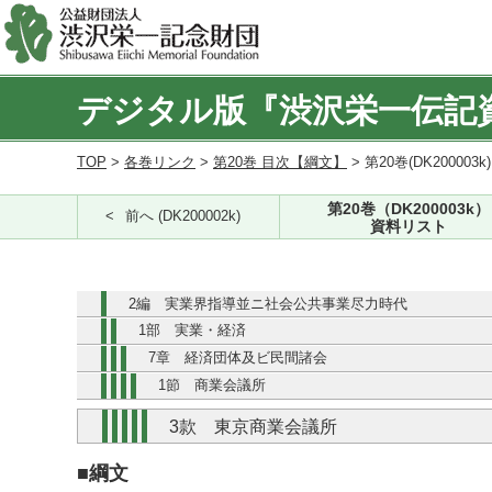
デジタル版『渋沢栄一伝記
TOP
>
各巻リンク
>
第20巻 目次【綱文】
> 第20巻(DK200003k
第20巻（DK200003k）
前へ (DK200002k)
資料リスト
2編 実業界指導並ニ社会公共事業尽力時代
1部 実業・経済
7章 経済団体及ビ民間諸会
1節 商業会議所
3款 東京商業会議所
■綱文