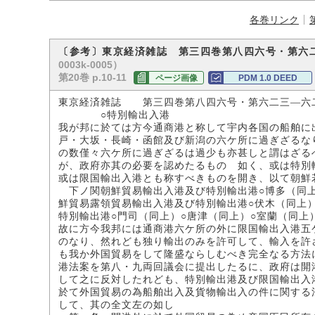
各巻リンク
〔参考〕東京経済雑誌 第三四巻第八四六号・第六
0003k-0005）
第20巻 p.10-11
ページ画像
PDM 1.0 DEED
東京経済雑誌 第三四巻第八四六号・第六二三―六
○特別輸出入港
我が邦に於ては方今通商港と称して宇内各国の船舶に
戸・大坂・長崎・函館及び新潟の六ケ所に過ぎざるな
の数僅々六ケ所に過ぎざるは過少も亦甚しと謂はざる
が、政府亦其の必要を認めたるものゝ如く、或は特別
或は限国輸出入港とも称すべきものを開き、以て朝鮮
下ノ関朝鮮貿易輸出入港及び特別輸出港○博多（同上
鮮貿易露領貿易輸出入港及び特別輸出港○伏木（同上）
特別輸出港○門司（同上）○唐津（同上）○室蘭（同上
故に方今我邦には通商港六ケ所の外に限国輸出入港五
のなり、然れども独り輸出のみを許可して、輸入を許
も我か外国貿易をして隆盛ならしむべき完全なる方法
港法案を第八・九両回議会に提出したるに、政府は開
して之に反対したれども、特別輸出港及び限国輸出入
於て外国貿易の為船舶出入及貨物輸出入の件に関する
して、其の全文左の如し