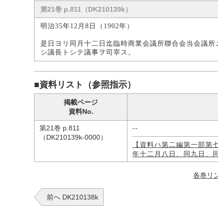
第21巻 p.811（DK210139k）
明治35年12月8日（1902年）
是日ヨリ同月十二日迄臨時商業会議所聯合会当会議所
シ議長トシテ議事ヲ司宰ス。
■資料リスト（参照指示）
掲載ページ
資料No.
第21巻 p.811
--
（DK210139k-0000）
【資料ハ第二編第一部第
年十二月八日、同九日、
各巻リ
前へ DK210138k