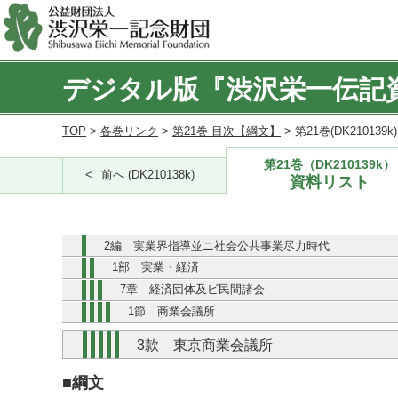
デジタル版『渋沢栄一伝記
TOP
>
各巻リンク
>
第21巻 目次【綱文】
> 第21巻(DK210139
第21巻（DK210139k）
前へ (DK210138k)
資料リスト
2編 実業界指導並ニ社会公共事業尽力時代
1部 実業・経済
7章 経済団体及ビ民間諸会
1節 商業会議所
3款 東京商業会議所
■綱文