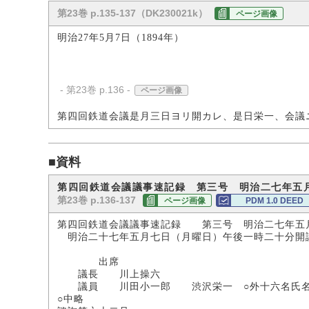
第23巻 p.135-137（DK230021k）
ページ画像
明治27年5月7日（1894年）
- 第23巻 p.136 -
ページ画像
第四回鉄道会議是月三日ヨリ開カレ、是日栄一、会議
■資料
第四回鉄道会議議事速記録 第三号 明治二七年五
第23巻 p.136-137
ページ画像
PDM 1.0 DEED
第四回鉄道会議議事速記録 第三号 明治二七年五
明治二十七年五月七日（月曜日）午後一時二十分開
出席
議長 川上操六
議員 川田小一郎 渋沢栄一 ○外十六名氏
○中略