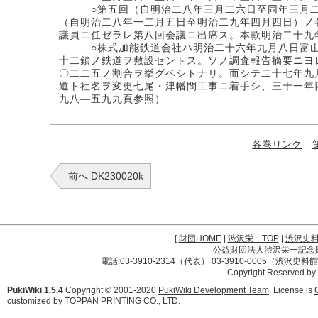
○第五回（自明治二八年三月二六日至同年三月二八
（自明治二八年一二月五日至明治二九年四月四日）ノ
議員ニ任ゼラレ第八回会議ニ出席ス。本款明治二十九
○株式加能鉄道会社ハ明治二十六年九月八日富山県
十二鎖ノ鉄道ヲ敷設セントス。ソノ調査報告摘要ニヨ
〇二二五ノ割合ヲ挙グベシトナリ。而シテ二十七年九
道ト社名ヲ変更七尾・津幡間工事ニ着手シ、三十一年
九八―五九九頁参照）
各巻リンク
前へ DK230020k
[
財団HOME
|
渋沢栄一TOP
|
渋沢史
公益財団法人渋沢栄一記念財団 
電話:03-3910-2314（代表） 03-3910-0005（渋沢史
Copyright Reserved by
PukiWiki 1.5.4
Copyright © 2001-2020
PukiWiki Development Team
. License is
customized by TOPPAN PRINTING CO., LTD.