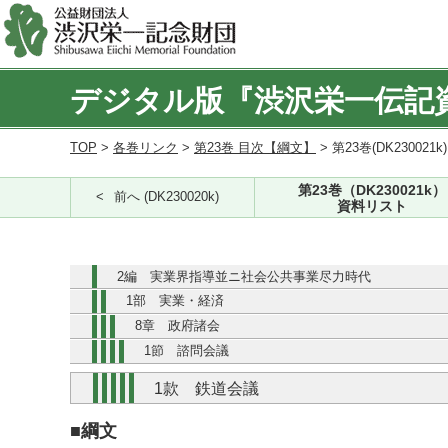
デジタル版『渋沢栄一伝記
TOP
>
各巻リンク
>
第23巻 目次【綱文】
> 第23巻(DK230021k
第23巻（DK230021k）
前へ (DK230020k)
資料リスト
2編 実業界指導並ニ社会公共事業尽力時代
1部 実業・経済
8章 政府諸会
1節 諮問会議
1款 鉄道会議
■綱文