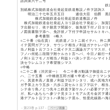
諮詢第六十二号
鉄道会
別紙株式加能鉄道会社発起並鉄道敷設ノ件ヲ諮詢ス
明治二十七年五月五日 逓信大臣 伯爵 黒
株式加能鉄道会社発起並鉄道敷設ノ件
株式加能鉄道会社発起人ヨリ該会社ヲ発起シ、加賀
ヲ出願セリ、依テ願意ヲ聞届ケ、仮免状下付ノ日ヨリ
ノ図面書類ヲ添ヘ、免許状ノ下付ヲ申請セサルトキハ
参考書類 ○略ス
○二十番（仙石貢） 此鉄道ノコトニ就イテハ、外ニ
イテ質問ガアツタ、サウシテ相当ノ利益ガナケレバ許
当ノ利益ト云フコトニ就イテ大ニ議論ガアリマスガ、
フノハ何処ニ段階ヲ附ケルカト言ヘバ、今日ノ銀行一
ノ利ト云フモノガ相当ノ利益トハ決シテ言ハレマイト
決セラレムコトヲ希望致シマス
○中略
○二十二番（渋沢栄一） 今二十番ガ動議ヲ御提出ニ
ハ、二十五番 ○中橋徳五郎ガ縷々申述ベニナリマシ
ハ、其資本高ノ直接ノ利益ヲ以テシタリ、或ハ其地方
ガ予算上カラ五歩・六歩ニ貸セルト云フヲ以テ、相当
シテ余リ島ノとつ先キニ鉄道ヲ架ケルノハ必要デナカ
ガ、私ハあちらヘ参ツテ見タコトモアル尤モ金沢ヲ通
港デアルト云フコトハ承知シテ居ル、恰度此線路ハ海
- 第23巻 p.137 -
ページ画像