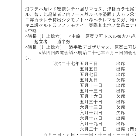
沿フテハ居レド密接シテハ居リマセヌ、津幡カラ七尾
ル、曾テ此起業者ノ内ノ一人然ルベキ堅固ナ人カラ承
ニ浮カサレテ持出シタモノトハ考ヘラレマセヌガ、唯
キニ設ケルト云フノデモナイ、実際其土地ノ繁昌ニナ
○中略
○議長（川上操六） ○中略 原案ヲ可トスル御方ハ
起立者 過半数
○議長（川上操六） 過半数デゴザリマス、原案ニ可
○第四回鉄道会議ハ明治二十七年五月三日開会セラ
シ。
明治二十七年五月三日 出席
五月五日 出席
五月七日 出席
五月九日 欠席
五月十一日 出席
五月十三日 出席
五月十六日 欠席
五月三十日 出席
六月十三日 欠席
六月十四日 欠席
六月十八日 出席
六月十九日 出席
六月二十一日 出席（閉会
五月三日・五日・十一日・十三日・三十日・六月