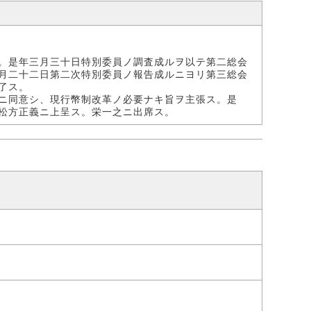
。是年三月三十日特別委員ノ調査成ルヲ以テ第二総会
月二十二日第二次特別委員ノ報告成ルニヨリ第三総会
了ス。
ニ同意シ、現行幣制改革ノ必要ナキ旨ヲ主張ス。是
松方正義ニ上呈ス。栄一之ニ出席ス。