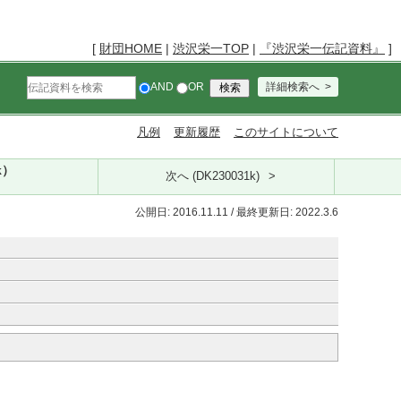
[
財団HOME
|
渋沢栄一TOP
|
『渋沢栄一伝記資料』
]
AND
OR
詳細検索へ
凡例
更新履歴
このサイトについて
k）
次へ (DK230031k)
公開日: 2016.11.11 / 最終更新日: 2022.3.6