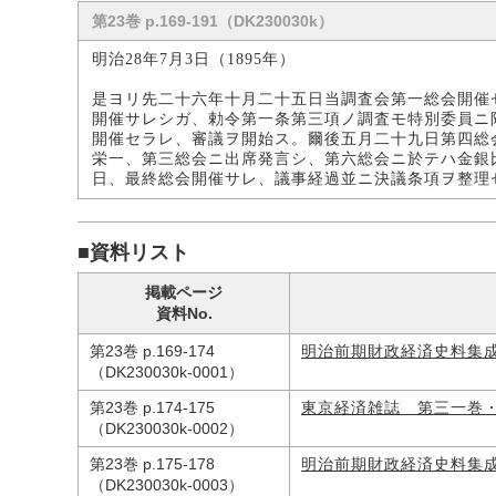
第23巻 p.169-191（DK230030k）
明治28年7月3日（1895年）
是ヨリ先二十六年十月二十五日当調査会第一総会開催
開催サレシガ、勅令第一条第三項ノ調査モ特別委員ニ
開催セラレ、審議ヲ開始ス。爾後五月二十九日第四総
栄一、第三総会ニ出席発言シ、第六総会ニ於テハ金銀
日、最終総会開催サレ、議事経過並ニ決議条項ヲ整理
■資料リスト
掲載ページ
資料No.
第23巻 p.169-174
明治前期財政経済史料集
（DK230030k-0001）
第23巻 p.174-175
東京経済雑誌 第三一巻
（DK230030k-0002）
第23巻 p.175-178
明治前期財政経済史料集
（DK230030k-0003）