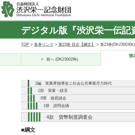
デジタル版『渋沢栄一伝記
TOP
>
各巻リンク
>
第23巻 目次【綱文】
> 第23巻(DK230030
第2
前へ (DK230029k)
2編 実業界指導並ニ社会公共事業尽力時代
1部 実業・経済
8章 政府諸会
1節 諮問会議
4款 貨幣制度調査会
■綱文