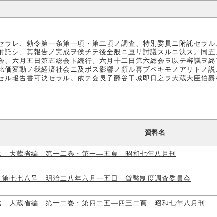
セラレ、勅令第一条第一項・第二項ノ調査、特別委員ニ附託セラル
附託シ、其報告ノ完成ヲ俟チテ後全般ニ亘リ討議スルニ決ス。同五
会、六月五日第五総会ト続行、六月十二日第六総会ヲ以テ審議ヲ終
比価変動ノ我経済社会ニ及ボス影響ノ頗ル喜ブベキモノアリトノ説
セル報告書可決セラル。依テ会長子爵谷干城即日之ヲ大蔵大臣伯爵
資料名
成 大蔵省編 第一二巻・第一―五頁 昭和七年八月刊
・第七七八号 明治二八年六月一五日 貨幣制度調査委員会
成 大蔵省編 第一二巻・第四二五―四三二頁 昭和七年八月刊