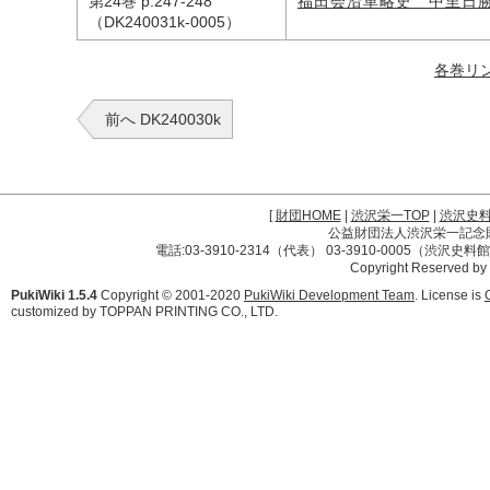
第24巻 p.247-248
福田会沿革略史 中里日
（DK240031k-0005）
各巻リ
前へ DK240030k
[
財団HOME
|
渋沢栄一TOP
|
渋沢史
公益財団法人渋沢栄一記念財団 
電話:03-3910-2314（代表） 03-3910-0005（渋沢史
Copyright Reserved by
PukiWiki 1.5.4
Copyright © 2001-2020
PukiWiki Development Team
. License is
customized by TOPPAN PRINTING CO., LTD.