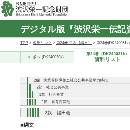
デジタル版『渋沢栄一伝記
TOP
>
各巻リンク
>
第24巻 目次【綱文】
> 第24巻(DK240031
第24巻（DK240031k）
前へ (DK240030k)
資料リスト
2編 実業界指導並ニ社会公共事業尽力時代
2部 社会公共事業
1章 社会事業
1節 養育院其他
2款 福田会
■綱文