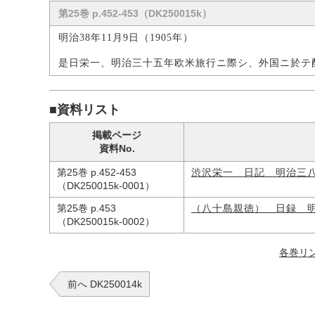
第25巻 p.452-453（DK250015k）
明治38年11月9日（1905年）
是日栄一、明治三十五年欧米旅行ニ際シ、外国ニ於テ
■資料リスト
掲載ページ
資料No.
第25巻 p.452-453
渋沢栄一 日記 明治三
（DK250015k-0001）
第25巻 p.453
（八十島親徳） 日録 
（DK250015k-0002）
各巻リ
前へ DK250014k