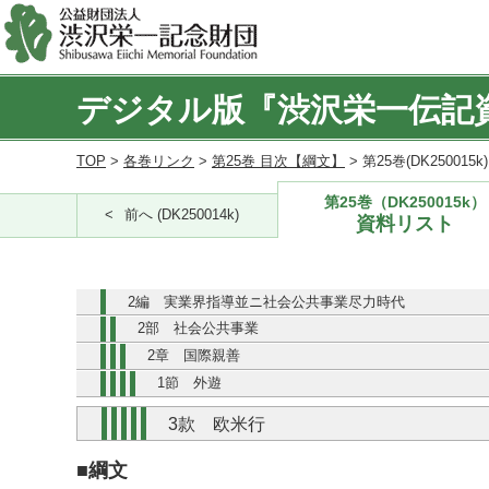
デジタル版『渋沢栄一伝記
TOP
>
各巻リンク
>
第25巻 目次【綱文】
> 第25巻(DK250015
第25巻（DK250015k）
前へ (DK250014k)
資料リスト
2編 実業界指導並ニ社会公共事業尽力時代
2部 社会公共事業
2章 国際親善
1節 外遊
3款 欧米行
■綱文