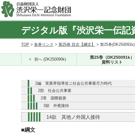
デジタル版『渋沢栄一伝記
TOP
>
各巻リンク
>
第25巻 目次【綱文】
> 第25巻(DK250091k
第25巻（DK250091k）
前へ (DK250090k)
資料リスト
2編 実業界指導並ニ社会公共事業尽力時代
2部 社会公共事業
2章 国際親善
3節 外賓接待
14款 其他ノ外国人接待
■綱文