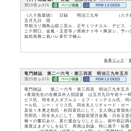
第25巻 p.676
ページ画像
PDM 1.0 DEED
（八十島親徳） 日録 明治三九年 （八十島
五月九日 雨
早朝ヨリ飛鳥山邸ニ至ル、正午ミツチエル、デビス、
ニテ閉口、金鳳・玉堂等ノ席画ナド中々興深シ、予ハ
如此俗務ニ負ハレ多忙ヲ極ム
各巻リンク
竜門雑誌 第二一六号・第三四頁 明治三九年五月
第25巻 p.676
ページ画像
PDM 1.0 DEED
竜門雑誌 第二一六号・第三四頁 明治三九年五月
○青淵先生の在横浜外人招請宴 は五月九日午前十一
ビス氏、同令夫人ダブルユ・エフ・ミッチエル氏、同
ール氏、シー・イリス氏、同令夫人リチャード・ゼー
及佐々木勇之助氏・杉田富氏にして、主人側は青淵先
芳郎氏・同令夫人にして、開筵前望月金鳳・川合玉堂
種々の饗応あり、甚だ盛会なりしと云ふ、就中前記両
激賞止まざりしを以て、席画は勿論、特に扇子・短冊