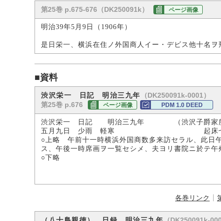
第25巻 p.675-676（DK250091k）
ページ画像
明治39年5月9日（1906年）
是日栄一、横浜在住ノ外国商人イー・デビス他十名ヲ
■資料
（DK250091k-0001）
渋沢栄一 日記 明治三九年
第25巻 p.676
ページ画像
PDM 1.0 DEED
渋沢栄一 日記 明治三九年 （渋沢子爵家
五月九日 少雨 軽寒 起床七時 
○上略 午前十一時横浜外国商数多来訪セラル、此日
ス、午後一時席画ヲ一覧セシメ、夫ヨリ書院ニ於テ
○下略
各巻リンク
（DK250091k-00
（八十島親徳） 日録 明治三九年