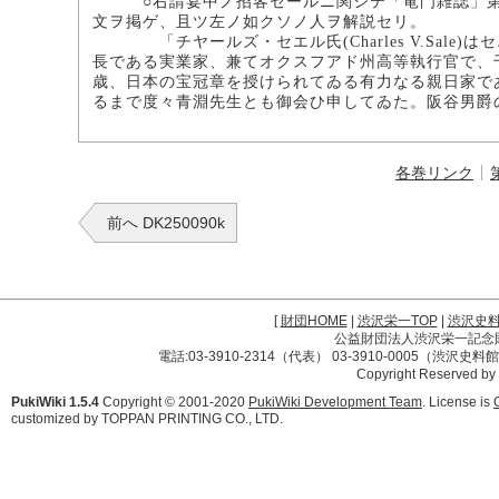
○右請宴中ノ招客セールニ関シテ「竜門雑誌」第五
文ヲ掲ゲ、且ツ左ノ如クソノ人ヲ解説セリ。
「チヤールズ・セエル氏(Charles V.Sale
長である実業家、兼てオクスフアド州高等執行官で、
歳、日本の宝冠章を授けられてゐる有力なる親日家で
るまで度々青淵先生とも御会ひ申してゐた。阪谷男爵
各巻リンク
前へ DK250090k
[
財団HOME
|
渋沢栄一TOP
|
渋沢史
公益財団法人渋沢栄一記念財団 
電話:03-3910-2314（代表） 03-3910-0005（渋沢史
Copyright Reserved by
PukiWiki 1.5.4
Copyright © 2001-2020
PukiWiki Development Team
. License is
customized by TOPPAN PRINTING CO., LTD.