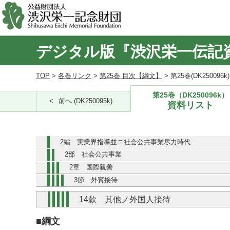
デジタル版『渋沢栄一伝記
TOP
>
各巻リンク
>
第25巻 目次【綱文】
> 第25巻(DK250096
第25巻（DK250096k）
前へ (DK250095k)
資料リスト
2編 実業界指導並ニ社会公共事業尽力時代
2部 社会公共事業
2章 国際親善
3節 外賓接待
14款 其他ノ外国人接待
■綱文