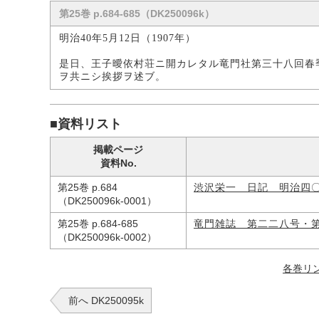
第25巻 p.684-685（DK250096k）
明治40年5月12日（1907年）
是日、王子曖依村荘ニ開カレタル竜門社第三十八回春
ヲ共ニシ挨拶ヲ述ブ。
■資料リスト
掲載ページ
資料No.
第25巻 p.684
渋沢栄一 日記 明治四
（DK250096k-0001）
第25巻 p.684-685
竜門雑誌 第二二八号・
（DK250096k-0002）
各巻リ
前へ DK250095k