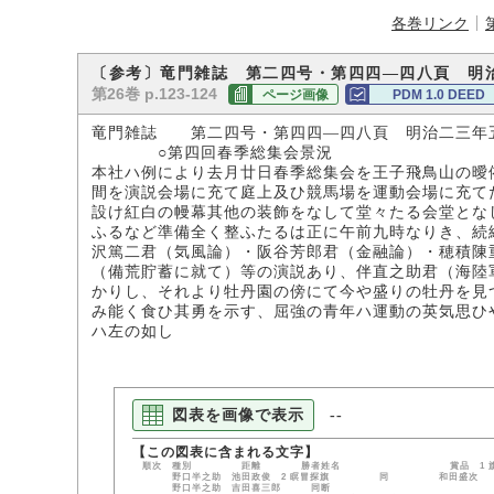
各巻リンク
〔参考〕竜門雑誌 第二四号・第四四―四八頁 明
第26巻 p.123-124
ページ画像
PDM 1.0 DEED
竜門雑誌 第二四号・第四四―四八頁 明治二三年
○第四回春季総集会景況
本社ハ例により去月廿日春季総集会を王子飛鳥山の曖
間を演説会場に充て庭上及ひ競馬場を運動会場に充て
設け紅白の幔幕其他の装飾をなして堂々たる会堂とな
ふるなど準備全く整ふたるは正に午前九時なりき、続
沢篤二君（気風論）・阪谷芳郎君（金融論）・穂積陳
（備荒貯蓄に就て）等の演説あり、伴直之助君（海陸
かりし、それより牡丹園の傍にて今や盛りの牡丹を見
み能く食ひ其勇を示す、屈強の青年ハ運動の英気思ひ
ハ左の如し
図表を画像で表示
--
順次 種別 距離 勝者姓名 賞品 1 旗
野口半之助 池田政俊 2 瞑冒探旗 同 
野口半之助 吉田喜三郎 同断 上野利三郎 