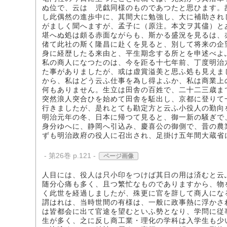
ぬ位で、云はゞ児戯同様のものであつたと思ひます。
し此偶然の進歩中に、其間大に勉強し、大に補助され
がましく聞へますが、孟子に（原注。本文ヲ其儘）と
堪へぬ処は頗る赤面ながらも、斯かる盛況を見るは、
偖て此社の斯く隆昌に赴くを見ると、別して将来の企
身に経歴したる来由と、平生期念する所とを申述べよ
私の商人になつたのは、今を距る十七年前、丁度明治
た事がありましたが、或は虚賞溢美と思ふ処も見えま
から、私はどう云ふ仕事を為し得よふか、私は商業上
何もありません。生立は田舎の百姓で、二十二三歳ま
突然浪人突合ひを始めて田舎を駈出し、京都に登りて
行きましたが、是れとても勘定方と云ふ小役人の勤向
明治元年の冬、日本に帰つて見ると、御一新の騒ぎで
身分ゆへに、静岡へ引込み、慶喜公の御側で、昔の農
ずも明治政府の役人に召出され、足掛け五年間大蔵省
- 第26巻 p.121 -
ページ画像
人目には、役人は只小印をつけば其日の用は済むと云
随分心痛も多く、且つ繁忙なものでありますから、物
く此世を経過しましたが、殊更に官を辞して商人にな
謂はれは、当時世間の有様は、一般に政事熱に浮かさ
は皆都会に出て官途を望むといふ勢となり、学問に従
生が多く、之に反し商工業・理化の学科は入学生も少