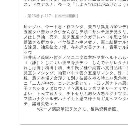
スナドウデスナ、今一ツ「しよろツぽねがぬけたよう
- 第26巻 p.117 -
ページ画像
所ナゾハ、今一ト息ト存マシタ、夫ヨリ異見ガ済ンデ
五座タハ善カツタ併かんざしヲ頭ニサシテ振テ見タリ
ノはしヲ袖ニ充テ、見テ五座ツタガアレハヨキ思ヒ付
僻過きる所カネ。イヤ彼是ハ申ス者ノ、実ニ結構ナル
安達原、袖萩祭文ノ場、存外評ガ長クナリ、貴重ナル
セウ
諸井氏ノ義家ハ暫クノ間ニ二度迄衣粧ヲ変ヘルトハも
《（謙）》しにくい役ヲ骨折テつゝしんでナサレタナ
れしは御手柄御手柄、田中氏ノ桂中納言ハ貫目品格ニ
見直シマシタゾ、袖萩ハ中々善ク五座リマシタ、殊ニ
服、惣テ本場ノ女形デモ別ノ技芸をやる時ニハ兎角持
ニ「二人が中の。コレ此お君とて」ト云フ所ナドハ悪
子ヲ合シタノダロウナドヽ悪ル口ヲ言フ者サヘアリマ
よい」ト云フ辺カラ、チトせりふ廻シガ悪ルクナツタ
フ情カナクナルデハナイカト思フ様ナ所ガ見ヘマシタ
テ、諸君失敬々々
○栄一ノ演説筆記ヲ欠クモ、後掲資料参照。