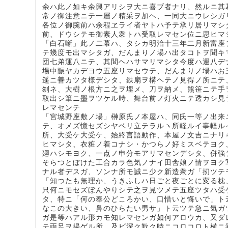
余ハ此ノ如キ余興アリシヲ大ニ喜ブ者ナリ、然ルニ其
常ノ御注意ニテ一層ノ精采ヲ加ヘ、一同大ニウレシガ
各位ノ御腕前ハ余程ヱライ者ヤトハ予テ承リ居リマシ
前、ドウシテモ御素人衆トハ受取レマセン位ニ思ヒマ
「白石噺」此ノ二幕ハ、タシカ明治十三年二月新富座
テ幾度モ出マシタガ、だんまりノ場ハ出タコトヲ聞キ
団七弟運八ニテ、其間ヘハサマリマシタ今度ハ運八デ
場中賑ヤカデヨウ五座リマセウテ、だんまりノ場ハお
遥ニ善カツタ様デシタ、鉄扇ヲ構ヘテノ見得ノ所ニテ
刎ネ、大樹ノ根方ニ之ヲ埋メ、刀ヲ納メ、熊笹ニテ手
取出シ筆ニ墨ヲツケル時、舞台前ノ灯火ニテ透カシ見
レマセンテ
「宮城野座敷ノ場」榊原氏ノ本屋ハ、同氏一等ノ出来
テ、オメズ憶セズシヤベリ立テラルヽ所軽ルイ事軽ル
所、大受ケ大受ケ、始終言語動作、本屋ノ文吉ニナリ
ヒマシタ、衣粧ノ着コナシ・かつらノ好ミスベテヨク
廻ハシモヨク、一点ノ申分モアリマセンデシタ、併強
そらつとぼけた工合カラ色気ノナイ田舎娘ノ情ヲヨク
ナル者デスガ、ソンナ所モ誠ニ少ク新造衆ガ「扨ツテ
「知つたも無理か、うきふしハ日ごと夜ごとに変る枕
只何ニモセズぼんやりシテ之ヲ見ツメテ五座ツタハ受
タ、特ニ「何の奉公どころかい、口惜いと悔いで」ト
なこの大きい、鼻のひらたい男サ」ト云ツテ急ニ気ガ
ガ是等ハアル形カモ知レマセンガ如何アロウカ、又ダ
テ両足ヲ揚ゲル所、及ビ深ク歎ク時ニコロコロト横ニ