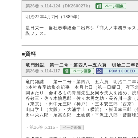
第26巻 p.114-124（DK260027k）
ページ画像
明治22年4月7日（1889年）
是日栄一、当社春季総会ニ出席シ「商人ノ本務ヲ示ス
説ヲナス。
■資料
竜門雑誌 第一二号・第四八―五六頁 明治二二年
第26巻 p.114-117
ページ画像
PDM 1.0 DEED
竜門雑誌 第一二号・第四八―五六頁 明治二二年
○本社春季総集会紀事 本月七日（第一日曜日）府下
開きたり、会するもの青淵先生及同令夫人を始め、渋
谷敬三・佐々木慎思郎・佐々木勇之助・長谷川一彦（
（東京）・田中元三郎（神戸）・三木安三郎（西京）
山口学士（大阪）・大浦学士（横浜）・飯田幸三郎（
田中栄八郎・尾高次郎・土岐僙・平沢正八郎・斎藤峰
- 第26巻 p.115 -
ページ画像