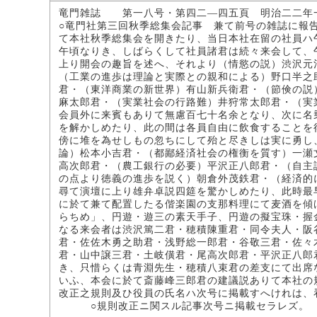
竜門雑誌 第一八号・第四二―四五頁 明治二二年
○竜門社第三回秋季総集会記事 兼て前号の雑誌に報
て本社秋季総集会を開きたり、当日本社在留の社員ハ
午頃なりき、しばらくして社員諸君は続々来会して、
上り開会の趣旨を述へ、それより（情慾の説）渋沢元
（工業の進歩は理論と実際との親和による）野口半之
君・（東洋商業の新世界）有山新兵衛君・（節倹の説
麻太郎君・（実業社会の行路難）井狩常太郎君・（実
会員外に来賓もありて無慮百七十名余となり、次に名
を解かしめたり、此の間は各員自由に飲食することを
傍に堆を為せしもの忽ちにして殆と尽きしは実に勇し
論）松本小吉君・（都鄙経済社会の権衡を質す）一瀬
高次郎君・（農工銀行の必要）平沢正八郎君・（自主
の点より徳義の進歩を説く）朝倉外茂鉄君・（経済的
尋て演壇に上り雄弁卓説四筵を驚かしめたり、此時最
に於て兼て配置したる偕楽園の支那料理にて麦酒を傾
らちめ」、円遊・遊三の素天手子、円遊の擬宝珠・握
なる来会者は渋沢篤二君・穂積陳重君・同令夫人・阪
君・佐佐木勇之助君・浅野総一郎君・谷敬三君・佐々
君・山中譲三君・土岐僙君・尾高次郎君・平沢正八郎
き、只惜らくは青淵先生・穂積八束君の差支にて出席
いふ、本会に於て斎藤峰三郎君の建議説ありて本社の
改正之規則及ひ役員の氏名ハ次号に掲載すへけれは、
○規則改正ニ関スル記事次号ニ掲載セラレズ。