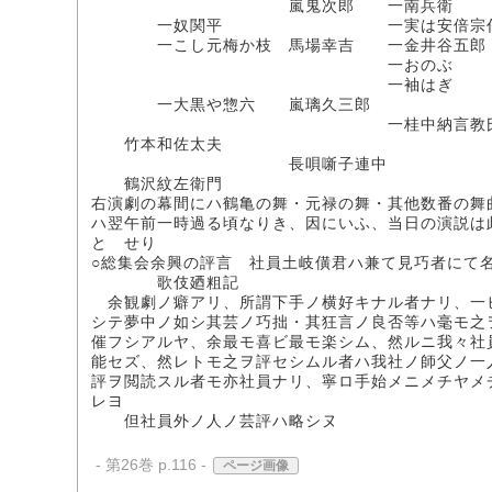
嵐鬼次郎 一南兵衛 
一奴関平 一実は安倍宗
一こし元梅か枝 馬場幸吉 一金井谷五郎
一おのぶ
一袖はぎ
一大黒や惣六 嵐璃久三
一桂中納言教氏実は安
竹本和佐太夫
長唄噺子連中
鶴沢紋左衛門
右演劇の幕間にハ鶴亀の舞・元禄の舞・其他数番の舞
ハ翌午前一時過る頃なりき、因にいふ、当日の演説は
とゝせり
○総集会余興の評言 社員土岐僙君ハ兼て見巧者にて
歌伎廼粗記 桜
余観劇ノ癖アリ、所謂下手ノ横好キナル者ナリ、一
シテ夢中ノ如シ其芸ノ巧拙・其狂言ノ良否等ハ毫モ之
催フシアルヤ、余最モ喜ビ最モ楽シム、然ルニ我々社
能セズ、然レトモ之ヲ評セシムル者ハ我社ノ師父ノ一
評ヲ閲読スル者モ亦社員ナリ、寧ロ手始メニメチヤメ
レヨ
但社員外ノ人ノ芸評ハ略シヌ
- 第26巻 p.116 -
ページ画像