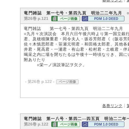
各巻リンク
竜門雑誌 第一七号・第四九頁 明治二二年九月 
第26巻 p.121
ページ画像
PDM 1.0 DEED
竜門雑誌 第一七号・第四九頁 明治二二年九月
○九月々次演説会 本月六日午後六時より第一国立銀
君、及穂積陳重君・同令夫人・坂谷芳郎君《（阪谷芳
佐々木慎思郎君・笹瀬元明君・和田格太郎君、其他各
井君・尾高君・一瀬君・有山君・松村君・土岐君・伴
喝采之内に場を閉ぢたるは午後十一時頃なりき、因に
附ありたり
○栄一ノ演説筆記ヲ欠ク。
- 第26巻 p.122 -
ページ画像
各巻リンク
竜門雑誌 第一八号・第四二―四五頁 明治二二年
第26巻 p.122
ページ画像
PDM 1.0 DEED