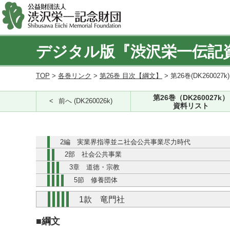
デジタル版『渋沢栄一伝記
TOP
>
各巻リンク
>
第26巻 目次【綱文】
> 第26巻(DK260027k
第26巻（DK260027k）
前へ (DK260026k)
資料リスト
2編 実業界指導並ニ社会公共事業尽力時代
2部 社会公共事業
3章 道徳・宗教
5節 修養団体
1款 竜門社
■綱文