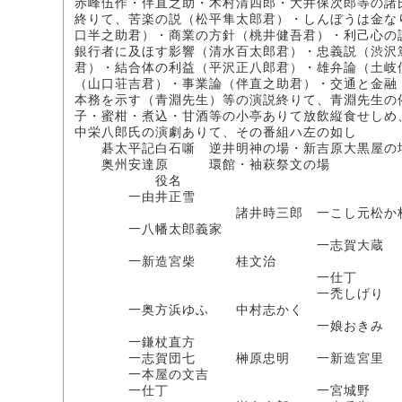
赤峰伍作・伴直之助・木村清四郎・大井保次郎等の諸
終りて、苦楽の説（松平隼太郎君）・しんぼうは金な
口半之助君）・商業の方針（桃井健吾君）・利己心の
銀行者に及ほす影響（清水百太郎君）・忠義説（渋沢
君）・結合体の利益（平沢正八郎君）・雄弁論（土岐
（山口荘吉君）・事業論（伴直之助君）・交通と金融
本務を示す（青淵先生）等の演説終りて、青淵先生の
子・蜜柑・煮込・甘酒等の小亭ありて放飲縦食せしめ
中栄八郎氏の演劇ありて、その番組ハ左の如し
碁太平記白石噺 逆井明神の場・新吉原大黒屋の
奥州安達原 環館・袖萩祭文の場
役名
一由井正雪
諸井時三郎 一こし元松か
一八幡太郎義家
一志賀大蔵
一新造宮柴 桂文治
一仕丁
一禿しげり
一奥方浜ゆふ 中村志か
一娘おきみ
一鎌杖直方
一志賀団七 榊原忠明 一新造
一本屋の文吉
一仕丁 一宮城野