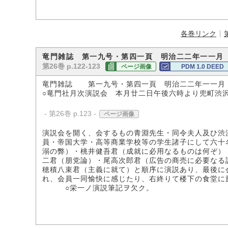
各巻リンク
竜門雑誌 第一九号・第四一頁 明治二二年一一月
第26巻 p.122-123
ページ画像
PDM 1.0 DEED
竜門雑誌 第一九号・第四一頁 明治二二年一一月
○竜門社月次演説会 本月廿二日午後六時より兜町渋
- 第26巻 p.123 -
ページ画像
演説会を開く、会するもの青淵先生・同令夫人及ひ渋
員・帝国大学・高等商業学校等の学生諸子にして六十
溺の弊）・桃井健吾君（成就に必用なるものは何ぞ）
二君（朋党論）・尾高次郎君（広告の商売に必要なる
穂積八束君（主義に就て）と順序に演説あり、最後に
れ、会員一同愉快に感じたり、右終りて楼下の食堂に
○栄一ノ演説筆記ヲ欠ク。