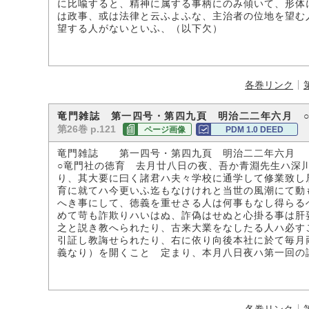
に比喩すると、精神に属する事柄にのみ傾いて、形体
は政事、或は法律と云ふよふな、主治者の位地を望む
望する人がないといふ、（以下欠）
各巻リンク
竜門雑誌 第一四号・第四九頁 明治二二年六月 
第26巻 p.121
ページ画像
PDM 1.0 DEED
竜門雑誌 第一四号・第四九頁 明治二二年六月
○竜門社の徳育 去月廿八日の夜、吾か青淵先生ハ深
り、其大要に曰く諸君ハ夫々学校に通学して修業致し
育に就てハ今更いふ迄もなけけれと当世の風潮にて動
へき事にして、徳義を重せさる人は何事もなし得らる
めて苛も詐欺りハいはぬ、詐偽はせぬと心掛る事は肝
之と説き教へられたり、古来大業をなしたる人ハ必す
引証し教誨せられたり、右に依り向後本社に於て毎月
義なり）を開くことゝ定まり、本月八日夜ハ第一回の