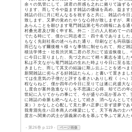
余々の気管にして、諸君の所感も之れに拠りて論ずる
ります、而して今や益ます雑誌の価値を高め、益ます
雑誌の日に月に旺んなるを祝すると共に、雑誌の今日
致します、又夢の覚めたやうな心持が致しますが、果
あらんことを願ひます竜門雑誌第七号の雑報にある通
村桑光君及び斯く申す私、外二・三の人人初めて一の
でたる時にて、僅かに同志者三・四十名でありました
もなく先刻社長の述べられた通り、印刷なども蒟蒻版
而已ならず爾後種々様々な事情に制せられて、殆ど雑
積法学博士・社長渋沢篤二君の尽力にて追追恢復し、
に今日に至りました、先づ之れにて稍々素志を達した
私は不文ながら竜門雑誌の生れた時より今日に至る迄
きました、而して其文の結論に斯ふ云ふことを述べま
新聞雑誌に劣らざる好雑誌たらん」と書いて置きまし
ては生意気の子僧だと評する者さいありし程《（へ）
程ならねど、僅か四年の今日に至りては遂に此盛大な
し度合が案外急進なりしを不思議に心得、却て己の年
世紀に入りてからの事にて、今が盛りの花か莟みで、
に雑誌の命脈も絶へなんとして続き、消へなんとして
束）》かなしと心配して見た夢ハ正夢に非ず逆夢であ
我青淵先生ハ日本商人の棟梁にして、天下有為の士ハ
度古へ関東の武士が源義家の名を慕ふて争ふて家人た
- 第26巻 p.119 -
ページ画像