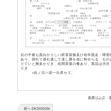
筆・人形 二着 同律之助 松平隼太
一 サルマタ 山崎繁太郎
2横田嘉兵衛 2煙草入 
1帽子 7 高飛 2内山弥三郎 
1井上源三郎 1英和字彙 8
3宮岡福太郎 3香水 1渋沢篤二
郎 2最勝者 吉田喜三郎 白銅計一個 休憩十五分
上野利三郎 松平隼太郎 11戴嚢競走 
ページ画像
造 加福登
以下p.124
12徒競走 弐百ヤード
競走 百ヤード 金子四郎 加福
1襟留 14来賓競走 弐百ヤード 2小田
15二人三脚競走 百ヤード （川島良太郎 
藤猪造 1襟飾半ダース 16徒競走 
3シヤシンブツク 松平隼太郎 1腕ハ
沙 須永登三郎 3ノート・ペー
六百ヤード 2須永登三郎 2
4内山弥三郎 4襟飾二個
右の中最も面白かりしハ瞑冒探旗及ひ幼年競走・障害
あり、倒れて遅れ遺して達し勝を他に制せらるゝもの
りていと興多かりき、此間茶菓の餐あり、賞品は渋沢
りき
○此ノ日ハ栄一出席セズ。
各巻リンク
前へ DK260026k