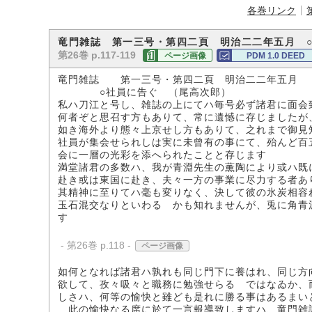
各巻リンク
竜門雑誌 第一三号・第四二頁 明治二二年五月 
第26巻 p.117-119
ページ画像
PDM 1.0 DEED
竜門雑誌 第一三号・第四二頁 明治二二年五月
○社員に告ぐ （尾高次郎）
私ハ刀江と号し、雑誌の上にてハ毎号必ず諸君に面会
何者ぞと思召す方もありて、常に遺憾に存じましたが
如き海外より態々上京せし方もありて、之れまで御見
社員が集会せられしは実に未曾有の事にて、殆んど百
会に一層の光彩を添へられたことと存じます
満堂諸君の多数ハ、我が青淵先生の薫陶により或ハ既
赴き或は東国に赴き、夫々一方の事業に尽力する者あ
其精神に至りてハ毫も変りなく、決して彼の氷炭相容
玉石混交なりといわるゝかも知れませんが、兎に角青
す
- 第26巻 p.118 -
ページ画像
如何となれば諸君ハ孰れも同じ門下に養はれ、同じ方
欲して、孜々吸々と職務に勉強せらるゝではなゐか、
しさハ、何等の愉快と雖ども是れに勝る事はあるまい
此の愉快なる席に於て一言報導致しますハ、竜門雑