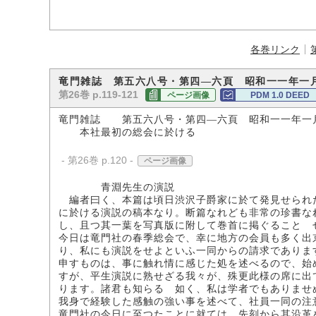
各巻リンク
竜門雑誌 第五六八号・第四―六頁 昭和一一年一
第26巻 p.119-121
ページ画像
PDM 1.0 DEED
竜門雑誌 第五六八号・第四―六頁 昭和一一年一
本社最初の総会に於ける
- 第26巻 p.120 -
ページ画像
青淵先生の演説
編者曰く、本篇は頃日渋沢子爵家に於て発見せられ
に於ける演説の稿本なり。断篇なれども非常の珍書な
し、且つ其一葉を写真版に附して巻首に掲ぐることゝ
今日は竜門社の春季総会で、幸に地方の会員も多く出
り、私にも演説をせよといふ一同からの請求でありま
申すものは、事に触れ情に感じた処を述べるので、始
すが、平生演説に熟せざる我々が、殊更此様の席に出
ります。諸君も知らるゝ如く、私は学者でもありませ
我身で経験した感触の強い事を述べて、社員一同の注
竜門社の今日に至つたことに就ては、先刻から其沿革