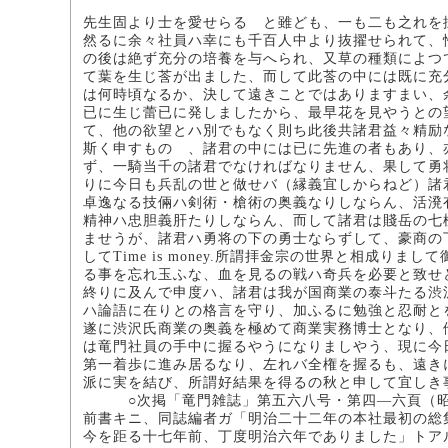
先生固より士を愛せらるゝと雖ども、一も二も之れを
然るに余々社員ハ幸にも千百人中より抜擢せられて、
の後は絶ず充分の培養を与へられ、又草の種類によつ
て葉を生じ莟が出ました、而して此莟の中には既に充
は何時頃なるか、決して遠きことではありますまい、
已に生じ蕾已に発しましたから、最早花を見やうとの
て、他の欲望とハ別でもなく則ち此後共諸君益々精励
斯く申すものゝ、諸君の中には已に先進の者もあり、
ず、一騎当千の諸君でなければなりません、果して勇
りに今日も兵乱の世と做せバ（縁義宜しからねど）諸
卓逸なる技倆ハ剣術・槍術の奥義なりしならん、活溌
精神ハ忠胆義肝たりしならん、而して諸君は賤岳の七
ませうが、諸君ハ勇将の下の勇士ならずして、豪商の
してTime is money.所謂拝金宗の世界と相成
る事を忘れ玉ふな、血を見るの戦ハ奇兵を必要と致せ
終りに及んで申度ハ、諸君は我が国商業の泰斗たる渋
ハ論語に在りとの格言を守り、加ふるに勉強と忍耐と
遂に渋沢氏商業の奥義を極めて商業実務博士となり、
は竜門社員の手中に握るやうになりましやう、現に今
第一着歩に進み居るなり、左れバ全権を握るも、遠き
派に実を結び、所謂好結果を得るの秋と申して宜しき
○次掲「竜門雑誌」第五六八号・第四―六頁（昭和
前書キニ、同誌編者ガ「明治二十二年の本社最初の総
今を距る十七年前、丁度明治六年でありました」トア