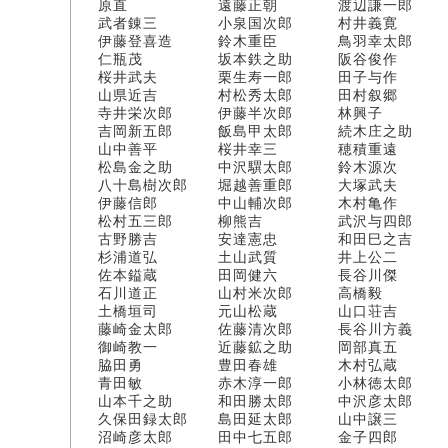
原直 遠藤正朝 渡辺謙一郎
武者錬三 小泉国次郎 村井義寛
伊藤登喜造 鈴木重臣 鳥羽幸太郎
仁瓶茂 坂本鉄之助 阪谷俊作
桜井武夫 栗生寿一郎 田子与作
山県近吉 村松秀太郎 田村叙郷
寺井栄次郎 伊藤半次郎 林興子
吉岡新五郎 飯島甲太郎 続木庄之助
山中善平 桜井幸三 穂積重遠
松島金之助 中沢龭太郎 鈴木源次
八十島樹次郎 堀越善重郎 大塚武夫
伊藤信郎 中山輔次郎 木村亀作
松村五三郎 柳熊吉 武沢与四郎
古野勝吉 安達憲忠 和田巳之吉
杉浦道弘 土山武質 井上公二
佐本鎰蔵 田岡健六 長谷川傑
石川道正 山村米次郎 高橋毅
土橋垣司 元山松蔵 山口荘吉
藤崎金太郎 佐藤清次郎 長谷川方義
御崎教一 近藤鉱之助 岡部真五
脇田勇 豊田春雄 木村弘蔵
青田敏 赤木淳一郎 小林徳太郎
山本千之助 和田勝太郎 中沢彦太郎
久保田録太郎 島田延太郎 山中譲三
沼崎彦太郎 田中七五郎 金子四郎