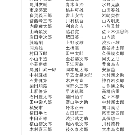
尾川友輔 青木直治 水野克譲
市原盛宏 桃井可雄 山田春雄
多賀義三郎 書上安吉 岩崎寅作
斎藤峰三郎 川村桃吾 山内明忠
内藤種太郎 利倉久吉 小熊又雄
山崎鎮次 脇谷寛 佐々木慎思郎
岩田幸次郎 肥田英一 山内篤
箕輪剛 上野政雄 渋沢正雄
同秀雄 土橋襄 西谷常太郎
村田五郎 田中太郎 久保幾次郎
小山平造 金谷藤次郎 同丈之助
小暮房雄 玉江素義 豊泉為吉
鳥居川武一郎 岡本亀太郎 安藤鍫
中村謙雄 早乙女昱太郎 木村新之助
石井健策 木戸有直 神谷岩次郎
柴田順蔵 阿部久三郎 古作勝之助
土肥脩策 早速鎮蔵 高橋信重
石田豊太郎 浦田治平 佐々木積
田中栄八郎 野口半之助 中村新太郎
槙安市 鈴木正寿 関口義助
横田半七 古田鎮三 尾高定四郎
中田正雄 渋沢武之助 真保総一
横山徳次郎 堀内歌次郎 川村徳行
木村喜三郎 後久泰次郎 大木為次郎