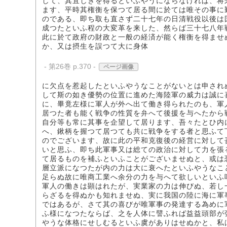
して、其宜しきを得るといふやうにならなければ、将
ます、平時其権衡を保つて居る間に於ては唯その事に
のである、即ち取も直さず二十七年の日清戦役以後は
成つたといふ程の大変革を来した、然らば三十七八年
此に於て政府の財政と一般の経済が能く権衡を得ませ
か、又は摂生を誤つて大に身体
- 第26巻 p.370 -
ページ画像
に欠点を惹起したといふやうなことがないとは申され
して斯の如き優勢の位置に進めた海陸軍の威力は誠に
に、畢竟左様に軍人が外へ出て働き得られたのも、軍
居つた者も能く戦争の性質を弁へて後援を与へたから
自分等も常に其事を企望して居ります、吾々たとひ内
へ、鍬柄を握つて居つても共に戦争をする者と思ふて
のでございます、故に此の平和克復後の経営に対して
いと思ふ、即ち此軍事又は総ての政治に対して力を張
て居るものを補ふといふことがございませぬと、或は
層立派になつたが内の力は大に衰へたといふやうなこ
足らぬ故に唯商工業へ余分の力を与へて欲しいといふ
軍人の働きは顕はれたが、実業家の力は伸びぬ、若し
らざるを得ぬかも知れませぬ、実に我国の陸に海に軍
ではあるが、さて其の喜びが唯軍事の発達する為めに
ふ様になつたならば、之を人体に譬ふれば益益頭部が
やうな体格にせしむるといふ虞がありはせぬかと、私