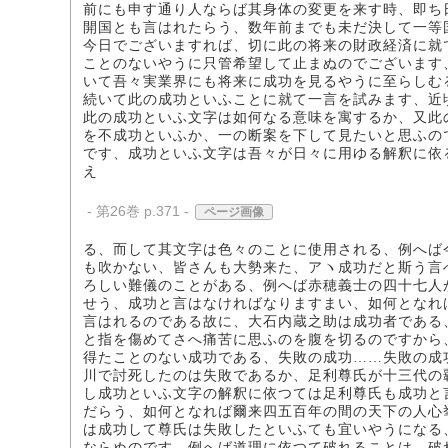
前にも申す通り人ならば其身体の変更を来す時、即ち
開国とも言はれたらう、数年前までも未だ決して一等
今日でございますれば、切に此の将来の財政経済に就
ことのないやうに只管希望して止まぬのでございます
いて吾々実業界にも将来に成功を見るやうに至らしむ
続いて此の成功といふことに就て一言を試みます、近
此の成功といふ文字は如何なる意味を寓するか、又此
を不成功といふか、一の断案を下して見たいと思ふの
です、成功といふ文字は吾々が日々に用ゆる解釈に依
え
- 第26巻 p.371 -
ページ画像
る、而して其文字は色々のことに使用される、例へば
も吹かない、皆さんも大勢来た、アヽ成功だと斯う言
ろしい難儀のことがある、例へば赤穂義士の四十七人
せう、成功と言はなければなりますまい、如何となれ
言はれるのである故に、大石内蔵之助は成功者である
と指を傷めてさへ痛苦に思ふのを腹を切るのですから
得たことのない成功である、失敗の成功……失敗の成
川で討死したのは失敗であるか、足利尊氏が十三代の
し成功といふ文字の解釈に依つては足利尊氏も成功と
だらう、如何となれば爾来四五百年の間の天下の人心
は成功して尊氏は失敗したといふても宜いやうになる
ならぬのです、例へば道理に依つて破れることは、破