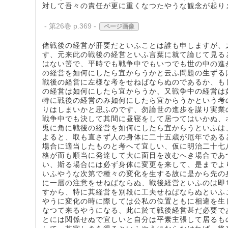
対して吾々の責任が更に重くなつたやうな観念が起り
- 第26巻 p.369 -
ページ画像
偖戦後の経営が肝要だといふことは誰も申しますが、
す、元来此の戦後の経営といふ言葉に就て論じて見る
はない筈で、平時でも戦争中でもいつでも世の中の進
の経営を如何にしたら宜からうかと云ふ問題の生ずる
戦後の経営に左様な考をせねばならぬのであるか、も
の経営は如何にしたら宜からうか、又戦争中の経営は
特に戦後の経営のみ如何にしたら宜からうかという考
りはしまいかと思ふのです、勿論世の進歩を謀り実業
戦争中でも決して其間に昼寝をして居つてはいかぬ、
兎に角に戦後の経営を如何にしたら宜からうといふは
よると、取も直さず人の身体に二十五歳が厄年である
場合に適当したものと考へて宜しい、仮に明治二十七
格が而も順当に発達して大に面目を改むへき場合であ
い、斯る場合には必ず身体に変更を来して、是までよ
いふやうな次第で種々の変化を生する故に是から先の
に一層の注意をせねばならぬ、戦後経営といふのは即
すから、特に其経営を別段に工夫せねばならぬといふ
やうに変化の時に際しては公私の位置ともに相違を生
なつて来るやうになる、此に於て戦後経営甚だ必要で
とには関係せぬで宜しいと自分は平素主張して居るも