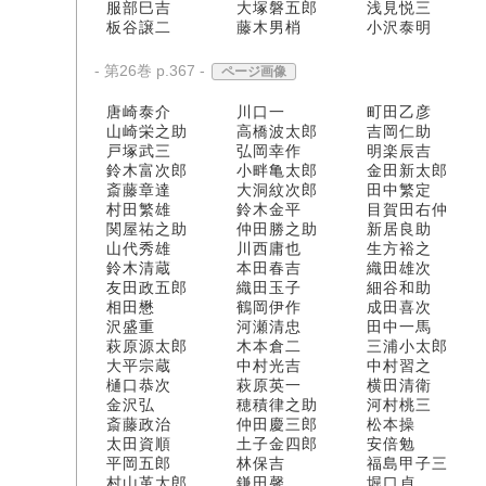
服部巳吉 大塚磐五郎 浅見悦三
板谷譲二 藤木男梢 小沢泰明
- 第26巻 p.367 -
ページ画像
唐崎泰介 川口一 町田乙彦
山崎栄之助 高橋波太郎 吉岡仁助
戸塚武三 弘岡幸作 明楽辰吉
鈴木富次郎 小畔亀太郎 金田新太郎
斎藤章達 大洞紋次郎 田中繁定
村田繁雄 鈴木金平 目賀田右仲
関屋祐之助 仲田勝之助 新居良助
山代秀雄 川西庸也 生方裕之
鈴木清蔵 本田春吉 織田雄次
友田政五郎 織田玉子 細谷和助
相田懋 鶴岡伊作 成田喜次
沢盛重 河瀬清忠 田中一馬
萩原源太郎 木本倉二 三浦小太郎
大平宗蔵 中村光吉 中村習之
樋口恭次 萩原英一 横田清衛
金沢弘 穂積律之助 河村桃三
斎藤政治 仲田慶三郎 松本操
太田資順 土子金四郎 安倍勉
平岡五郎 林保吉 福島甲子三
村山革太郎 鎌田馨 堀口貞