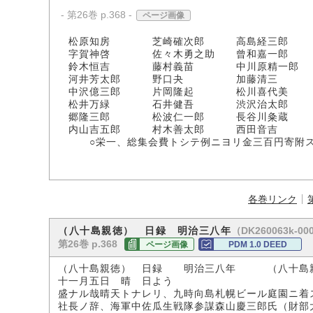
- 第26巻 p.368 -
ページ画像
松原知房 芝崎確次郎 高島経三郎
字賀神啓 佐々木勇之助 曾和嘉一郎
鈴木恒吉 藤村義苗 中川原精一郎
河井芳太郎 野口夬 加藤清三
中沢億三郎 片岡隆起 松川喜代美
松井万緑 石井健吾 渋沢治太郎
郷隆三郎 松波仁一郎 長谷川粂蔵
内山吉五郎 村木善太郎 西田音吉
○栄一、総集会費トシテ例ニヨリ金三百円寄附
各巻リンク
（DK260063k-00
（八十島親徳） 日録 明治三八年
第26巻 p.368
ページ画像
PDM 1.0 DEED
（八十島親徳） 日録 明治三八年 （八十島
十一月五日 晴 日よう
盛ナル哉晴天トナレリ、九時向島札幌ビール庭園ニ着
社長ノ辞、海軍中佐瓜生戦隊参謀森山慶三郎氏（財部