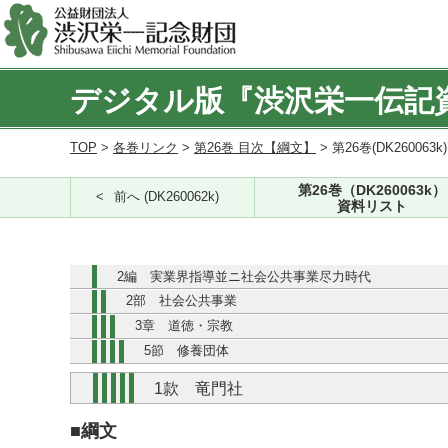
デジタル版『渋沢栄一伝記
TOP
>
各巻リンク
>
第26巻 目次【綱文】
> 第26巻(DK260063k
第26巻（DK260063k）
前へ (DK260062k)
資料リスト
2編 実業界指導並ニ社会公共事業尽力時代
2部 社会公共事業
3章 道徳・宗教
5節 修養団体
1款 竜門社
■綱文