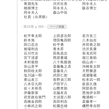
青淵先生 渋沢社長 同令夫人
穂積博士 同令夫人 阪谷博士
同令夫人 森山中佐
社員（出席順）
- 第26巻 p.366 -
ページ画像
松平隼太郎 上田彦次郎 若月良三
鈴木旭 増田亀四郎 八木仙吉
田口忠次 松平勇 井田善之助
相場利吉 青木昇 渋沢長康
石川竹次 田島昌次 長滝武司
宮下清彦 岡原重蔵 堀江善助
木村俊助 八十島親徳 椙山貞一
笹山意平 斎藤亀之丞 河崎覚太郎
秋田桂太郎 斎藤良八 天野勝彦
塩川誠一郎 武田仁恕 成瀬隆蔵
青山友三 長野貞三郎 松本武一郎
八木荘九郎 戸田宇八 萩原久徴
佐々木和亮 山際杢助 阿部吾市
伊藤新策 北脇友吉 恩地伊太郎
武笠政右衛門 大須賀八郎 梅浦精一
高橋金四郎 高田利吉 斎藤孝一
小林武之助 松園忠雄 磯野孝吉郎