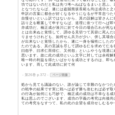
功ではないのだと私は先づ考へねばなるまいと思ふ、
となつたならば、遂には盗賊熊坂長範も尚ほ成功と之
申訳の言葉に都合が好くなるやうになるが平常怠つた
自慢せいといふ訳ではないから、其の誤解は皆さんに
詰り之を断案して申すならば、道理に依つて行へば即
亦成功だ、楠正成が湊川に於て今日の場合己れが死な
とは出来ぬと覚悟して、謂ゆる見切つて其節に死んだ
りませうけれども、如何せん兵力が少い、併し其場合
が出来ないと覚悟したから、遂に一身を犠牲にしたの
たのである、其の至誠を尽して謂ゆる仁を求めて仁を
曰怨乎、曰求仁而得仁、又何怨」といふやうな境遇に
思います。故に此の成功といふ文字に対しては余程解
唯一時の利益を得たいばかりを成功とするのは、即ち
います、而して此成功に於て何
- 第26巻 p.372 -
ページ画像
処から見ても議論のない、誰が論じて非難のなかつた
の戦争の結果です実に戦へば必ず勝ち攻むれば必ず取
の行為が如何にも巧妙で、楠正成の成功は不幸なる成
私は思ふのでございます、成功の字義の考究は向後尚
ての考究をなすつて、私の此の企望を成功せしむるや