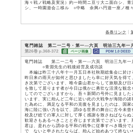
海々戦ノ戦略及実況）約一時間ニ亘リ大ニ面白シ、青
シ、一時園遊会ニ移ル ○中略 余興ハ円遊一座ノ種
各巻リンク
竜門雑誌 第二一二号・第一―六頁 明治三九年一
第26巻 p.368-372
ページ画像
PDM 1.0 DEED
竜門雑誌 第二一二号・第一―六頁 明治三九年一
○青淵先生の戦後経営及成功談
本編は昨三十八年十一月五日本社秋期総集会に於け
昨日来の雨天が如何と思ひましたら幸に好天気を得て
き次第でございます、唯今森山君からして旅順及び日
を致して居ります者が今日は俄かに勇壮な活溌な観念
してのでございますから、吾々新聞の号外に見ました
います、実に殆んど二年に近い此の大戦争が海陸の諸
た為めに、満足なる平和の克復を見ましたのは、国家
海に陸に強い力を以て、謂ゆる世界の舞台に古今未曾
校及び総ての軍人に対して厚く感謝を致さねばならぬ
歓迎さもあるべきことと存じます次第でございます、
君は、是れから謂ゆる平和の戦争に従事すべき職分で
でゞないと申されたならば、殆んど始めあつて終ない