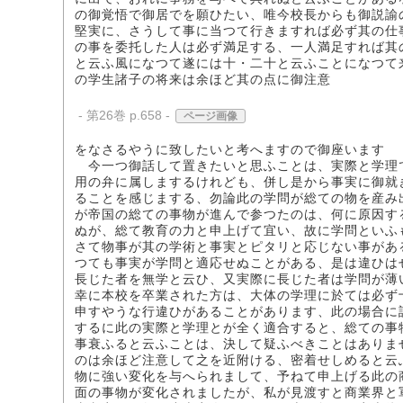
の御覚悟で御居でを願ひたい、唯今校長からも御説諭
堅実に、さうして事に当つて行きますれば必ず其の仕
の事を委托した人は必ず満足する、一人満足すれば其
と云ふ風になつて遂には十・二十と云ふことになつて
の学生諸子の将来は余ほど其の点に御注意
- 第26巻 p.658 -
ページ画像
をなさるやうに致したいと考へますので御座います
今一つ御話して置きたいと思ふことは、実際と学理
用の弁に属しまするけれども、併し是から事実に御就
ることを感じまする、勿論此の学問が総ての物を産み
が帝国の総ての事物が進んで参つたのは、何に原因す
ぬが、総て教育の力と申上げて宜い、故に学問といふ
さて物事が其の学術と事実とピタリと応じない事があ
つても事実が学問と適応せぬことがある、是は違ひは
長じた者を無学と云ひ、又実際に長じた者は学問が薄
幸に本校を卒業された方は、大体の学理に於ては必ず
申すやうな行違ひがあることがあります、此の場合に
するに此の実際と学理とが全く適合すると、総ての事
事衰ふると云ふことは、決して疑ふべきことはありま
のは余ほど注意して之を近附ける、密着せしめると云
物に強い変化を与へられまして、予ねて申上げる此の
面の事物が変化されましたが、私が見渡すと商業界と