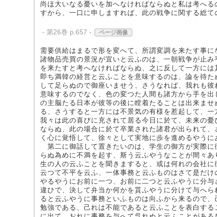
尚ほ大いなる憂いを加へなければならぬと私は考へる
すから、一口に申しますれば、此の戦争に関する総て
- 第26巻 p.657 -
ページ画像
需要供給はまるで形を変へて、所謂変調を来たす事に
諸物品売買の景況が宜いと云ふのは、一朝戦争が止み
を来たすと考へなければならぬ、之に反して一方には
即ち満韓の経営と云ふことを意味するのは、論を待た
して足らぬので御座いませう、さうなれば、我れも彼
意味するのでなく、色の変つた人間も諸方から手を出
の主脳たる日本が彼等の後に瞠着たることは出来ませ
る、さうすると一方には不景気の有様を惹起して、一
我々は此の喜びに充されて居る今日に於て、未来の憂
ならぬ、此の場合に於て卒業された諸君が出られて、
く心に覚悟して、徐々として実地に歩を進めるやうに
第二に御話して置きたいのは、学生の御方が実際に
らぬ為めに不満を起す、斯う云ふやうなことが間々あ
生の人の云ふことを聞きますると、或は何れの会社に
云つて不平を云ふ、一体事務と云ふものはさて是だけ
やるやうにお前に一つ、お前に二つと云ふやうに分与
違ひで、決して弁当か何かを貰ふやうに分けて与へら
ると云ふやうに事務といふものは向ふから来るので、
勉強である、己れは不能であると云ふことを表白する
に出て、おれに事務を与へて呉れぬと云ふことがある