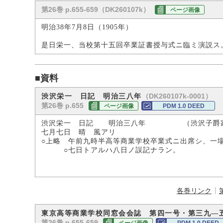
第26巻 p.655-659（DK260107k）
ページ画像
明治38年7月8日（1905年）
是日栄一、当校第十五回卒業証書授与式ニ臨ミ演説ス
■資料
（DK260107k-0001）
渋沢栄一 日記 明治三八年
第26巻 p.655
ページ画像
PDM 1.0 DEED
渋沢栄一 日記 明治三八年 （渋沢子爵
七月七日 晴 風アリ
○上略 午前九時半高等商業学校卒業式ニ出席シ、一
○七日トアルハ八日ノ誤記ナラン。
各巻リンク
東京高等商業学校同窓会会誌 第四一号・第三九―
第26巻 p.655-659