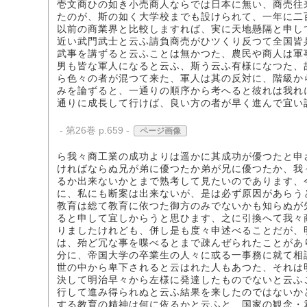
壱文商ひの如き小売商人ならでは日本に無い、商売往
たのが、斯の如く大学校までも設けられて、一年に二
以前の商業界と比較しますれば、実に天地懸隔と申し
近い武門武士と云ふ請負商売がひツくり反つて全国皆
武事を講ずると云ふことは無かつた、農民や商人は軍
男も皆な軍人になると云ふ、斯う云ふ有様になつた、
ら色々の者が混つて来た、軍人は其の反対に、階級か
みを論ずると、一通りの順序から考へると彼れは我れ
通りに成長して行けば、良い方の者が早く進んで宜い
- 第26巻 p.659 -
ページ画像
ら我々商工業の成功よりは遥かに其成功が優つたと申
ければならぬ兄が弟に優つたか弟が兄に優つたか、我
るか出来ないかとまで熟考して見たいのであります、
に、私にも断案は出来ないが、是は必ず原因があらう
教育は総て教育に依つた御方のみでないかも知らぬが
ると申して宜しからうと思ひます、之に引換へて我々
りましたけれども、併し是も度々申述べることだが、
は、殆ど冗な事を喋べるとまで疎んぜられたことがあ
分に、帝国大学の卒業生の人々に或る一事務に就て相
世の中から卑下されると云はれた人もあつた、それは
決して明治早々から左様に発達したものでないと云ふ
行して進み得られぬと云ふ結果を来したのではないか
する教育の精神は何に依るかと云ふと、国家の観念・