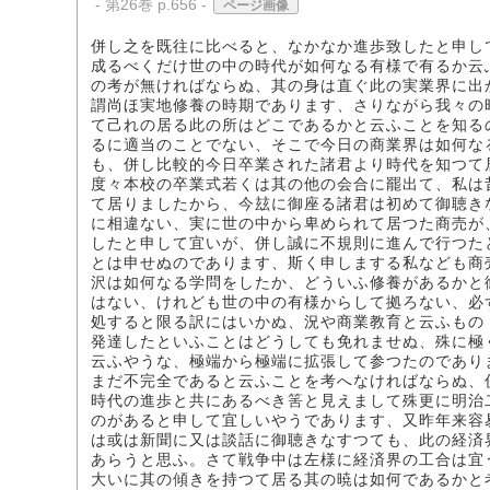
- 第26巻 p.656 -
ページ画像
併し之を既往に比べると、なかなか進歩致したと申し
成るべくだけ世の中の時代が如何なる有様で有るか云
の考が無ければならぬ、其の身は直ぐ此の実業界に出
謂尚ほ実地修養の時期であります、さりながら我々の
て己れの居る此の所はどこであるかと云ふことを知る
るに適当のことでない、そこで今日の商業界は如何な
も、併し比較的今日卒業された諸君より時代を知つて
度々本校の卒業式若くは其の他の会合に罷出て、私は
て居りましたから、今玆に御座る諸君は初めて御聴き
に相違ない、実に世の中から卑められて居つた商売が
したと申して宜いが、併し誠に不規則に進んで行つた
とは申せぬのであります、斯く申しまする私なども商
沢は如何なる学問をしたか、どういふ修養があるかと
はない、けれども世の中の有様からして拠ろない、必
処すると限る訳にはいかぬ、況や商業教育と云ふもの
発達したといふことはどうしても免れませぬ、殊に極
云ふやうな、極端から極端に拡張して参つたのであり
まだ不完全であると云ふことを考へなければならぬ、
時代の進歩と共にあるべき筈と見えまして殊更に明治
のがあると申して宜しいやうであります、又昨年来容
は或は新聞に又は談話に御聴きなすつても、此の経済
あらうと思ふ。さて戦争中は左様に経済界の工合は宜
大いに其の傾きを持つて居る其の暁は如何であるかと