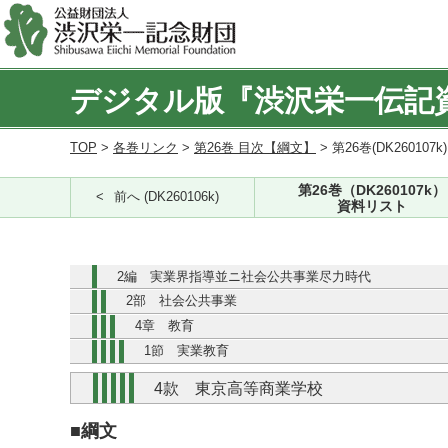
デジタル版『渋沢栄一伝記
TOP
>
各巻リンク
>
第26巻 目次【綱文】
> 第26巻(DK260107k
第26巻（DK260107k）
前へ (DK260106k)
資料リスト
2編 実業界指導並ニ社会公共事業尽力時代
2部 社会公共事業
4章 教育
1節 実業教育
4款 東京高等商業学校
■綱文