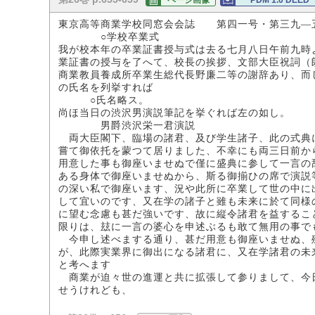
ページ画像
PDM 1.0 DEED
東京高等商業学校同窓会会誌 第四一号・第三九―
○学校卒業式
我が校本年の卒業証書授与式は去る七月八日午前九時
業証書の授与を了へて、校長の挨拶、文部大臣祝詞（
商業教員養成所卒業生総代長野廉二等の謝辞あり、而
の氏名を列挙すれば
○氏名略ス。
尚ほ当日の渋沢男演説筆記を挙ぐれば左の如し。
男爵渋沢栄一君演説
両大臣閣下、臨場の諸君、及び学生諸子、此の式典
嘗て御依托を蒙つて居りました、不幸にも両三日前か
用意した事も御座いませぬで僅に盛典に参して一言の
ある身体で御座いませぬから、斯る御揃ひの席で演説
の深い私で御座います、況や此所に卒業して世の中に
して宜いのです、又在学の諸子と雖も未来に於て同様
に望む念慮も甚だ強いです、故に縦令諸君を益するこ
限りは、玆に一言の婆心を申述ぶるも敢て無用の事で
今申し述べまする通り、甚だ用意も御座いませぬ、
が、此際実業界に御出になる諸君に、又在学諸君の未
と考へます
商業が迫々世の進運と共に拡張して参りまして、今
せうけれども、