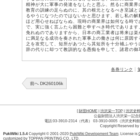
精神が大に軍事の発達をなしたと思ふ、然るに商業界
教育の訓練の足らぬのに、其の根元となるべき至誠と
るやうになつたのではないかと思ひます、若し私の解
ほど用心せねばならぬ、現時の商業界は如何なる時で
で、実に強く言ふたら困難と申すべき時代であります
免れぬのでありますから、日本の商工業者は将来は楽
に満足なる成功を奏された軍事上の働きは何に原因す
之を攻究して、短所があつたら其短所を十分補ふやう
辞の代りに却つて教訓的なる愚痴を申して、諸君の御
各巻リンク
前へ DK260106k
[
財団HOME
|
渋沢栄一TOP
|
渋沢史
公益財団法人渋沢栄一記念財団 
電話:03-3910-2314（代表） 03-3910-0005（渋沢史
Copyright Reserved by
PukiWiki 1.5.4
Copyright © 2001-2020
PukiWiki Development Team
. License is
customized by TOPPAN PRINTING CO., LTD.