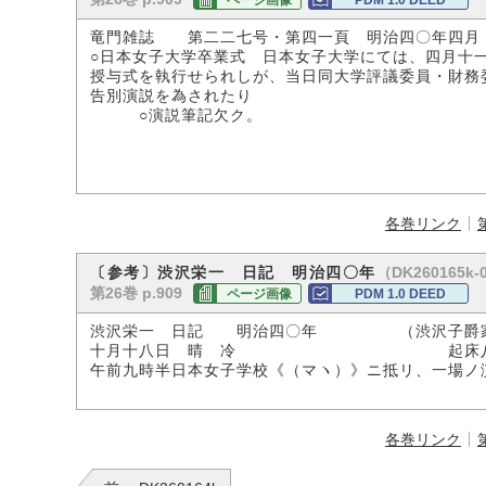
ページ画像
PDM 1.0 DEED
竜門雑誌 第二二七号・第四一頁 明治四〇年四月
○日本女子大学卒業式 日本女子大学にては、四月十
授与式を執行せられしが、当日同大学評議委員・財務
告別演説を為されたり
○演説筆記欠ク。
各巻リンク
（DK260165k-
〔参考〕渋沢栄一 日記 明治四〇年
第26巻 p.909
ページ画像
PDM 1.0 DEED
渋沢栄一 日記 明治四〇年 （渋沢子爵
十月十八日 晴 冷 起床八時 
午前九時半日本女子学校《（マヽ）》ニ抵リ、一場ノ
各巻リンク