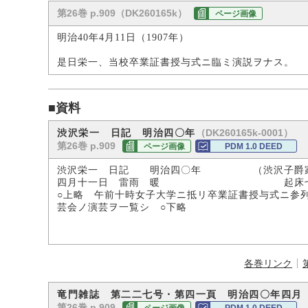
第26巻 p.909（DK260165k）
ページ画像
明治40年4月11日（1907年）
是日栄一、当校卒業証書授与式ニ臨ミ演説ヲナス。
■資料
（DK260165k-0001）
渋沢栄一 日記 明治四〇年
第26巻 p.909
ページ画像
PDM 1.0 DEED
渋沢栄一 日記 明治四〇年 （渋沢子爵
四月十一日 雷雨 暖 起床七時三
○上略 午前十時女子大学ニ抵リ卒業証書授与式ニ参
芸会ノ演芸ヲ一覧シ ○下略
各巻リンク
竜門雑誌 第二二七号・第四一頁 明治四〇年四月
第26巻 p.909