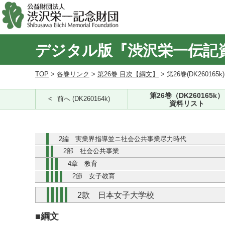
デジタル版『渋沢栄一伝記
TOP
>
各巻リンク
>
第26巻 目次【綱文】
> 第26巻(DK260165k
第26巻（DK260165k）
前へ (DK260164k)
資料リスト
2編 実業界指導並ニ社会公共事業尽力時代
2部 社会公共事業
4章 教育
2節 女子教育
2款 日本女子大学校
■綱文