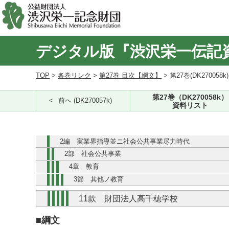
デジタル版『渋沢栄一伝記
TOP
>
各巻リンク
>
第27巻 目次【綱文】
> 第27巻(DK270058k
第27巻（DK270058k）
前へ (DK270057k)
資料リスト
2編 実業界指導並ニ社会公共事業尽力時代
2部 社会公共事業
4章 教育
3節 其他ノ教育
11款 財団法人高千穂学校
■綱文