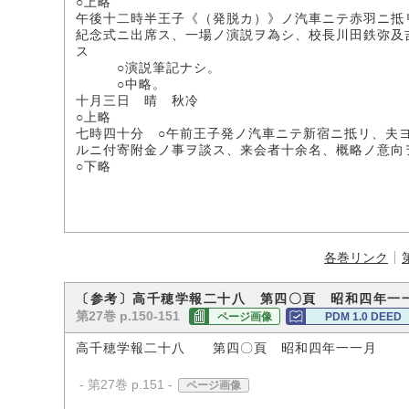
○上略
午後十二時半王子《（発脱カ）》ノ汽車ニテ赤羽ニ抵
紀念式ニ出席ス、一場ノ演説ヲ為シ、校長川田鉄弥及
ス
○演説筆記ナシ。
○中略。
十月三日 晴 秋冷
○上略
七時四十分 ○午前王子発ノ汽車ニテ新宿ニ抵リ、夫
ルニ付寄附金ノ事ヲ談ス、来会者十余名、概略ノ意向
○下略
各巻リンク
〔参考〕高千穂学報二十八 第四〇頁 昭和四年一
第27巻 p.150-151
ページ画像
PDM 1.0 DEED
高千穂学報二十八 第四〇頁 昭和四年一一月
- 第27巻 p.151 -
ページ画像