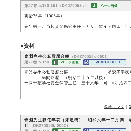
第27巻 p.150-151（DK270058k）
ページ画像
明治36年（1903年）
是年栄一、当校資金保管主任トナリ、次イデ同四十年
■資料
（DK270058k-0001）
青淵先生公私履歴台帳
第27巻 p.150
ページ画像
PDM 1.0 DEED
青淵先生公私履歴台帳 （渋沢子爵家所
民間略歴 （明治二十五年以後）
一高千穂学校資金保管主任 三十六年 同 ○明治四
各巻リンク
青淵先生職任年表（未定稿） 昭和六年十二月調 
（DK270058k-0002）
刊