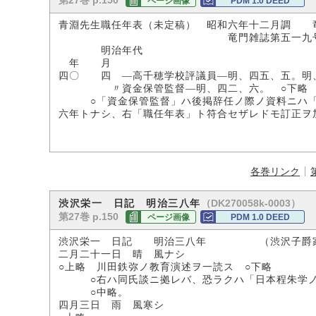
第27巻 p.150
ページ画像
PDM 1.0 DEED
青淵先生職任年表（未定稿） 昭和六年十二月調 
竜門雑誌第五一九号別刷・第一
明治年代
年 月
四〇 四 ―高千穂学校評議員―明、四五、五。明
〃資金保管監督―明、四二、六。 ○下略
○「資金保管監督」ハ後掲辞任ノ際ノ資料ニハ「資
六年トナシ、右「職任年表」ト符合セザレドモ訂正ヲ
各巻リンク
（DK270058k-0003）
渋沢栄一 日記 明治三八年
第27巻 p.150
ページ画像
PDM 1.0 DEED
渋沢栄一 日記 明治三八年 （渋沢子爵
二月二十一日 晴 風ナシ
○上略 川田鉄弥ノ教育演述ヲ一読ス ○下略
○右ハ同氏談ニ拠レバ、恐ラクハ「日本程朱学ノ源
○中略。
四月三日 雨 風寒シ