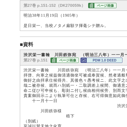
第27巻 p.151-152（DK270059k）
ページ画像
明治38年11月19日（1905年）
是日栄一、当校ノタメ扁額ヲ揮毫シテ贈ル。
■資料
渋沢栄一書翰 川田鉄弥宛 （明治三八年）一一月
第27巻 p.151
ページ画像
PDM 1.0 DEED
渋沢栄一書翰 川田鉄弥宛 （明治三八年）一一月
拝啓、向寒之候益御清適御坐可被成奉賀候、然者過般
御好之由拝承仕候得共、其後色々愚考候ニ、此文字之
哉ニ被存候、就而ハ別紙一・二取調差上候間、御適意
命ニ従ひ可申候も、彫刻ニ付し候由相伺候旁、別而文
貴案御回示ニより執筆可仕と存候、右可得御意如此御
十一月十一日
渋沢栄
川田鉄弥様
梧下
（別紙）
至誠以賛天地之化育