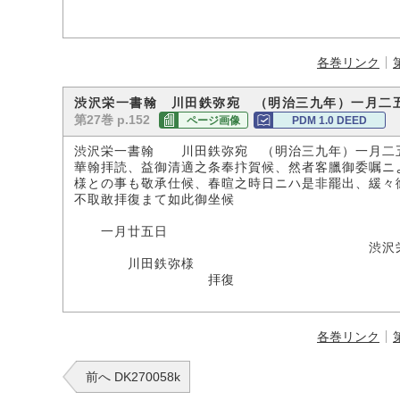
各巻リンク
渋沢栄一書翰 川田鉄弥宛 （明治三九年）一月二
第27巻 p.152
ページ画像
PDM 1.0 DEED
渋沢栄一書翰 川田鉄弥宛 （明治三九年）一月二
華翰拝読、益御清適之条奉抃賀候、然者客臘御委嘱ニ
様との事も敬承仕候、春暄之時日ニハ是非罷出、緩々
不取敢拝復まて如此御坐候
匆々不
一月廿五日
渋沢栄
川田鉄弥様
拝復
各巻リンク
前へ DK270058k