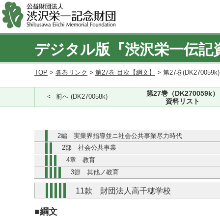
デジタル版『渋沢栄一伝記
TOP
>
各巻リンク
>
第27巻 目次【綱文】
> 第27巻(DK270059k
第27巻（DK270059k）
前へ (DK270058k)
資料リスト
2編 実業界指導並ニ社会公共事業尽力時代
2部 社会公共事業
4章 教育
3節 其他ノ教育
11款 財団法人高千穂学校
■綱文