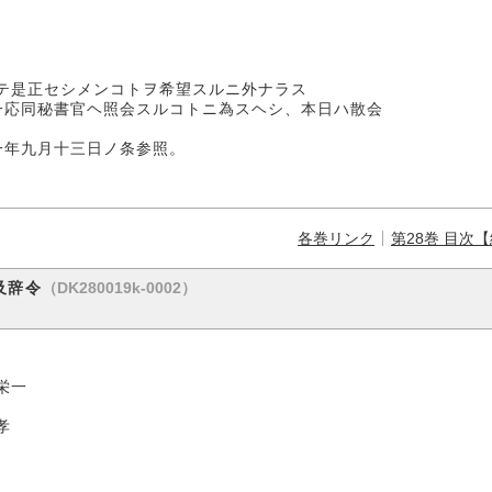
テ是正セシメンコトヲ希望スルニ外ナラス
一応同秘書官ヘ照会スルコトニ為スヘシ、本日ハ散会
年九月十三日ノ条参照。
各巻リンク
第28巻 目次
（DK280019k-0002）
及辞令
一
孝