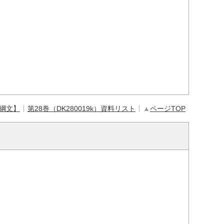
【綱文】
第28巻（DK280019k）資料リスト
▲
ページTOP