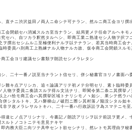
ハ、直チニ渋沢益田ノ両人ニ命シテ可ナラン、然ルニ商工会ヨリ撰
商工会閉鎖セハ消滅スルカ至当ナラン、結局更メテ任命アルヘキモ
推究セハ、自ツカラ釈然タルヘシ、即商工業ニ熟達セシ人物ヲ択フ
之ヲ撰出セシムルニ至極便利ナルヲ以テナラン、若其当時商工会ナ
臨時委員ハ則商工上熟練ナル人物ナルカ故、仮令商工会閉鎖スルモ
テ商工会ヨリ建議セシ書類ヲ朗読セシメラレタシ
如シ、二十一番ノ説至当ナラント信セリ、併シ秘書官ヨリノ書面ハ
解シ難キ点アリシカ、追々論議アリテ初メテ分明セリ、素ト臨時委
ノ人物ヲ委員ニ奏請スルヲ得ル文法ナリ、即閣令第二条ニ其撰挙ノ
以上ハ恰モ商工会ハ其撰挙区域トナリシモノヽ如シ、果シテ然ラハ
合併シタルトキ、又ハ磐梯山ノ破烈ニ際シ其村落ノ陥没シタル如キ
其非ヲ改メラレサルトキハ、二十一番ハ行政訴訟ヲ為スマテニモ至
心得違ヒノ点アリシナリ、今書記ノ朗読アリシヲ以テ前説ヲ更メ、
問スルトノコトニテモ意見ナキヤ
、即内務大臣ニ向ツテ具申セント欲セシナリ、然レトモ其理由ヲ秘