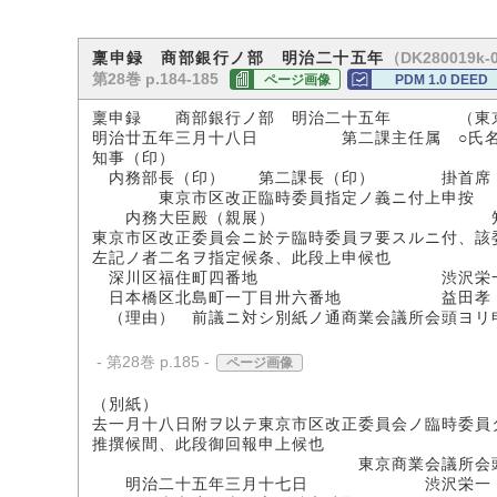
（DK280019k-
稟申録 商部銀行ノ部 明治二十五年
第28巻 p.184-185
ページ画像
PDM 1.0 DEED
稟申録 商部銀行ノ部 明治二十五年 （東京
明治廿五年三月十八日 第二課主任属 ○氏
知事（印）
内務部長（印） 第二課長（印） 掛首席
東京市区改正臨時委員指定ノ義ニ付上申按
内務大臣殿（親展） 知
東京市区改正委員会ニ於テ臨時委員ヲ要スルニ付、該
左記ノ者二名ヲ指定候条、此段上申候也
深川区福住町四番地 渋沢栄
日本橋区北島町一丁目卅六番地 益田孝
（理由） 前議ニ対シ別紙ノ通商業会議所会頭ヨリ
- 第28巻 p.185 -
ページ画像
（別紙）
去一月十八日附ヲ以テ東京市区改正委員会ノ臨時委員
推撰候間、此段御回報申上候也
東京商業会議所会
明治二十五年三月十七日 渋沢栄一