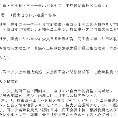
・三十番・三十一番ハ召集セス、中島鋭治番外席ニ着ク）
一番ヨリ提出セラレシ建議ニ移ル
テ、去ル二十一年十月東京府知事ハ東京商工会ニ其会員中ヨリ市
一・益田孝ヲ撰挙シテ府知事ニ上申シ、府知事ハ之ヲ内務大臣ニ具
テ、該会ヨリハ自今右委員ヲ差出難キ旨、商工会々頭ヨリ市区改
届有之候ニ付、其筋ヘ上申候処別紙之通リ通知相成候間、本会委
之助
ヲ以テ上申相成候処、東京商工会ハ閉鎖相成候トモ臨時委員ノ資
臣秘書官
シテ、其商工会ノ閉鎖スルニ当リテハ自カラ其資格ノ消滅セシコ
ノ当否ヲ諸君ニ質シ、内務大臣ニ具申スル所アラントス
趣意ナリ、抑東京商工会ハ其初メ明治十六年《（マヽ）》ニ商業講
シテ公会ノ如キ性質ヲ帯シモノニテ、協力ノ会議所ナリシカ、市区
リ、而シテ当時委員長ノ認許ヲ得、商工会員中特ニ相談委員七名ヲ
ラレタルトキモ、亦商工会ヨリ委員ヲ命セラルヘキ筈ト心得居タル