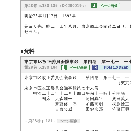
第28巻 p.180-185（DK280019k）
ページ画像
明治25年1月13日（1892年）
是ヨリ先、昨二十四年八月、東京商工会閉鎖ニヨリ、
ゼラル。
■資料
東京市区改正委員会議事録 第四巻・第一七一―一
第28巻 p.180-184
ページ画像
PDM 1.0 DEED
東京市区改正委員会議事録 第四巻・第一七一―一
（東京府文庫所
東京市区改正委員会議事録第七十六号
明治二十四年十二月十四日午前十一時十分開議
闕席 大森鍾一 角田真平 奥田義人
斎藤修一郎 加藤高明 桐原捨三
古市公威 田健次郎 佐藤正興
- 第28巻 p.181 -
ページ画像