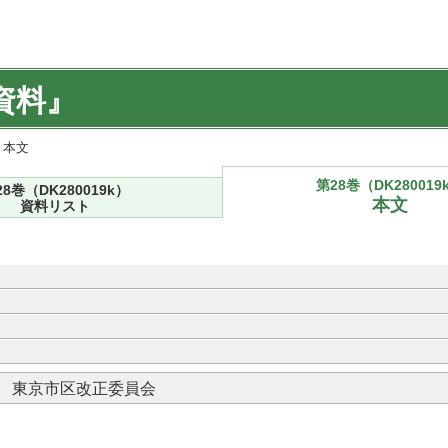
資料』
) 本文
第28巻（DK280019
28巻（DK280019k）
本文
資料リスト
． 東京市区改正委員会