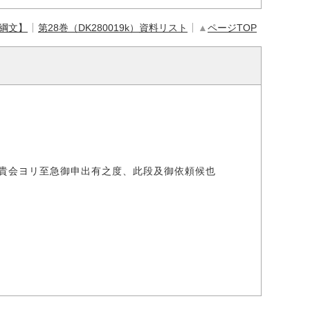
【綱文】
第28巻（DK280019k）資料リスト
▲
ページTOP
貴会ヨリ至急御申出有之度、此段及御依頼候也