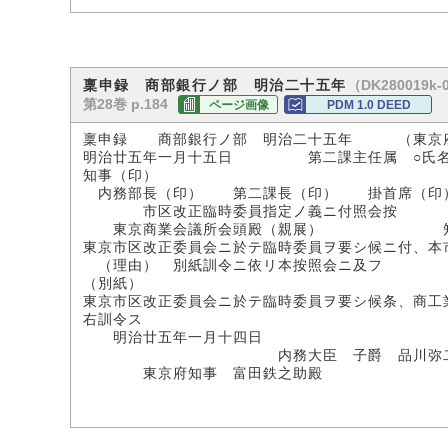
（DK280019k-
稟申録 商部銀行ノ部 明治二十五年
第28巻 p.184
ページ画像
PDM 1.0 DEED
稟申録 商部銀行ノ部 明治二十五年 （東京
明治廿五年一月十五日 第二課主任属 ○氏
知事（印）
内務部長（印） 第二課長（印） 掛首席（印
市区改正臨時委員指定ノ義ニ付照会按
東京商業会議所会頭殿（親展） 
東京市区改正委員会ニ於テ臨時委員ヲ要シ候ニ付、本
（理由） 別紙訓令ニ依リ本按照会ニ及フ
（別紙）
東京市区改正委員会ニ於テ臨時委員ヲ要シ候条、商工
右訓令ス
明治廿五年一月十四日
内務大臣 子爵 品川弥二
東京府知事 富田鉄之助殿