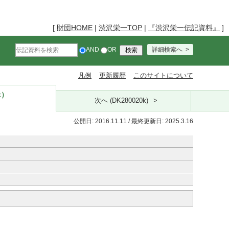
[
財団HOME
|
渋沢栄一TOP
|
『渋沢栄一伝記資料』
]
AND
OR
詳細検索へ
凡例
更新履歴
このサイトについて
k）
次へ (DK280020k)
公開日: 2016.11.11 / 最終更新日: 2025.3.16