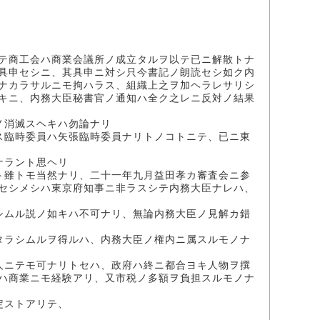
テ商工会ハ商業会議所ノ成立タルヲ以テ已ニ解散トナ
具申セシニ、其具申ニ対シ只今書記ノ朗読セシ如ク内
ナカラサルニモ拘ハラス、組織上之ヲ加ヘラレサリシ
キニ、内務大臣秘書官ノ通知ハ全ク之レニ反対ノ結果
ノ消滅スヘキハ勿論ナリ
ス臨時委員ハ矢張臨時委員ナリトノコトニテ、已ニ東
ナラント思ヘリ
ト雖トモ当然ナリ、二十一年九月益田孝カ審査会ニ参
セシメシハ東京府知事ニ非ラスシテ内務大臣ナレハ、
シムル説ノ如キハ不可ナリ、無論内務大臣ノ見解カ錯
タラシムルヲ得ルハ、内務大臣ノ権内ニ属スルモノナ
人ニテモ可ナリトセハ、政府ハ終ニ都合ヨキ人物ヲ撰
ハ商業ニモ経験アリ、又市税ノ多額ヲ負担スルモノナ
定ストアリテ、