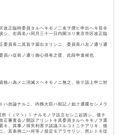
区改正臨時委員タルヘキモノ二名ヲ撰ヒ申出ヘキ旨令
状シ、右両名ハ同月三十一日内閣ヨリ東京市区改正臨
正委員長ニ其旨ヲ届出タリシニ、委員長ハ左ノ通リ通
員ハ従前ノ通リ御心得有之度、此段申進候也
格ハ為メニ消滅スヘキモノニ無之、依テ該上申ニ対
トハ勿論ナルニ、内務大臣ハ前記ノ如ク通牒セシメラ
習所《（マヽ）》ナルモノヲ設立セシニ起因シ、後チ
改正審査会ノ開設アリシトキ其委員タルヘキモノヲ選
置キ、其事ノ得失利害ヲ談議スルコトニテアリキ、後
ニ、其条例ニハ何等ノ規定モアラサリシ、然レトモ従