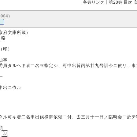
各巻リンク
第28巻 目次
0004）
府文庫所蔵）
名略
（印）
事
委員タルヘキ者二名ヲ指定シ、可申出旨丙第廿九号訓令ニ依リ、東
一
申出ニ依ル
タル可キ者二名申出候様御依頼ニ付、去三月十一日ノ臨時会ニ於テ
頭
印