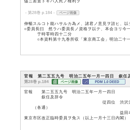
儘ニ差置トキハ人民ノ権利ヲ
- 第28巻 p.184 -
ページ画像
伸暢スルコト能ハサルカ為メ、諸君ノ意見ヲ諮ヒ、以
○委員長曰 然ラハ委員長ノ資格ヲ以テ、本会ヨリ今
于時零時四十二分
○本資料第十九巻所収「東京商工会」明治二十一
官報 第二五五九号 明治二五年一月一四日 叙任
第28巻 p.184
ページ画像
PDM 1.0 DEED
官報 第二五五九号 明治二五年一月一四日
叙任及辞令
従四位 渋沢栄
（各通）
益田
東京市区改正臨時委員ヲ免ス（以上一月十三日内閣）