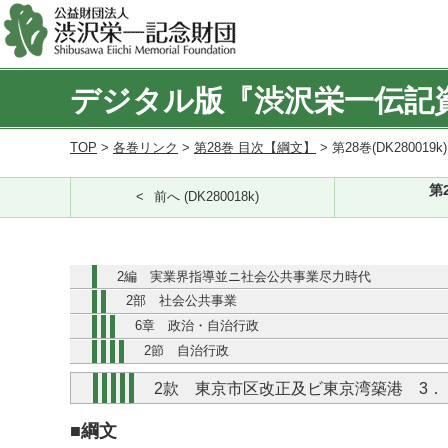
デジタル版『渋沢栄一伝記
TOP
>
各巻リンク
>
第28巻 目次【綱文】
> 第28巻(DK280019k
第
前へ (DK280018k)
2編 実業界指導並ニ社会公共事業尽力時代
2部 社会公共事業
6章 政治・自治行政
2節 自治行政
2款 東京市区改正及ビ東京湾築港 3
■綱文