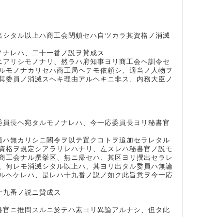
出シタル以上ハ商工会閉鎖セハ自ツカラ其資格ノ消滅
ノナレハ、二十一番ノ説ヲ賛成ス
ニアリシモノナリ、然ラハ府知事ヨリ商工会ヘ訓令セ
ルモノナカリセハ商工局ヘテモ依頼シ、適当ノ人物ヲ
其委員ノ消滅スヘキ理由アルヘキニ非ス、内務大臣ノ
委員長ヘ宛タルモノナレハ、今一応委員長ヨリ秘書官
員ハ無カリシニ閣令ヲ以テ置クコトヲ追加セラレタル
資格ヲ規定シアラサレハナリ、左スレハ秘書官ノ説モ
商工会ナル撰挙区、無ニ帰セハ、其区ヨリ撰出セラレ
、何レモ消滅シタル以上ハ、其ヨリ出タル委員ハ無論
ルヘケレハ、是レハ十九番ノ説ノ如ク此旨意ヲ今一応
十九番ノ説ニ賛成ス
書官ニ推問スルニ於テハ素ヨリ異論アルナシ、但タ此