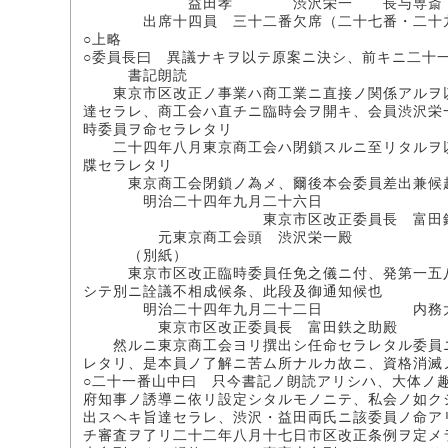
益田孝 渋沢栄一 長与専斎
出席十四員 三十二番欠席（二十七番・二十九番
○上略
○委員長曰 異議ナキヲ以テ原案ニ決シ、前キニ二十
書記朗読
東京市区改正ノ事業ハ商工業ニ直接ノ関係アルヲ以
達セラレ、商工会ハ直チニ臨時会ヲ開キ、会員渋沢栄
時委員ヲ命セラレタリ
二十四年八月東京商工会ハ閉鎖スルニ至リタルヲ以
牒セラレタリ
東京商工会閉鎖ノ為メ、爾後本会委員差出兼候趣御
明治二十四年九月二十六日
東京市区改正委員長 富田鉄
元東京商工会頭 渋沢栄一殿
（別紙）
東京市区改正臨時委員任免之儀ニ付、発第一五八号
シテ別ニ詮議不相成候条、此段及御通知候也
明治二十四年九月二十二日 内務大
東京市区改正委員長 富田鉄之助殿
然ルニ東京商工会ヨリ撰出シ任命セラレタル委員ニ
レタリ、是本員ノ了解ニ苦ム所ナルカ故ニ、資格消滅
○二十一番山中曰 只今書記ノ朗読アリシハ、大体ノ
府知事ノ誘導ニ依リ設定シタルモノニテ、私会ノ如ク
出スヘキ旨達セラレ、渋沢・益田両氏ニ該委員ノ命ア
チ審査ヲ了リ二十二年八月十七日市区改正条例ヲ定メ