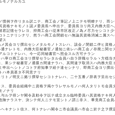
ルモノナルカユ
ノ慣例ヲ作リタル訳ニテ、商工会ノ筆記ノ上ニテモ明瞭ナリ、而シ
其資格ナキモノト認メ委員長ヘ申出テ、委員長ヨリ尚又内務大臣ヘ
諸君記憶セラレヨ、抑商工会ハ従来市区改正ノ為メ尽力セシコト少
コトニナリシナリ、然ラハ商工会閉鎖セハ無論其資格消滅ニ属スヘ
望ス
為メ其会ヨリ撰出セシメタルモノトスレハ、該会ノ閉鎖ニ伴ヒ資格
ル通ナレトモ、内務大臣秘書官ノ通知ニ依レハ商工会ノ存廃ニ関セ
アルコトナレハ、今一応同秘書官ヘ照会スル方可ナラン
レハ寧ロ商工会ヨリ撰挙セラレタル会員ハ自ラ辞職セラルヽ方穏当
モ、果シテ秘書官ノ通牒カ間違ナラハ、其間違ヲ取消スハ内務大臣
ミ申出ヘシトノコトヲ府知事ヲ経テ達セシナリ、即商工会ヨリ撰出
トハ本員甚タ不同意ナリ
ヨリトノ明文ニ拠リ撰挙セシコトナレハ、二十五番ノ辞表ヲ呈出セ
ラス、委員会組織中ニ資格ヲ掲ケラレサルモノハ何人タリトモ会員
モノナリ
ニ与ルヲ得ンヤ閣令及勅令ヲ以テ成立タル臨時委員ハ其資格ナキ何
危険ナラスヤ、決シテ何人ニテモ宜シトノ謂ニ非ス、畢竟商工会員
ルヘキナシト信ス、何トナレハ閣令ニ市会議員ハ市会ニ於テ之ヲ撰