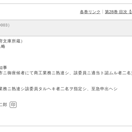
各巻リンク
第28巻 目次
0003）
府文庫所蔵）
名略
）
知事
市ニ御座候者にて商工業務ニ熟達シ、該委員ニ適当ト認ムル者二名
業務ニ熟達シ該委員タルヘキ者二名ヲ指定シ、至急申出ヘシ
郎
印