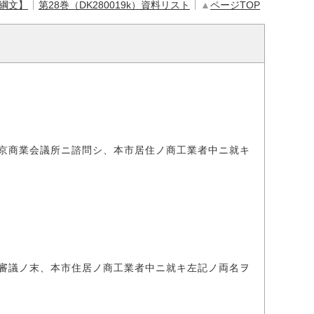
【綱文】
第28巻（DK280019k）資料リスト
▲
ページTOP
京商業会議所ニ諮問シ、本市居住ノ商工業者中ニ就キ
審議ノ末、本市住居ノ商工業者中ニ就キ左記ノ両名ヲ