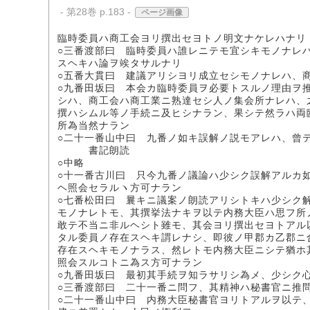
- 第28巻 p.183 -
ページ画像
臨時委員ハ商工会ヨリ撰出セヨトノ明文ナケレハナリ
○三番渡部曰 臨時委員ハ誰レニテモ宜シキモノナレ
スヘキハ論ヲ竢タサルナリ
○五番大貫曰 建議アリシヨリ成立セシモノナレハ、
○九番田坂曰 本会カ臨時委員ヲ必要トスルノ理由ヲ
シハ、商工会ハ商工業ニ熟達セシ人ノ集会所ナレハ、
撰ハシムル等ノ手続ニ及ヒシナラン、果シテ然ラハ両
所為当然ナラン
○二十一番山中曰 九番ノ如キ誤解ノ説モアレハ、曾
書記朗読
○中略
○十一番古川曰 只今九番ノ議論ハ少シク誤解アルカ
ヘ照会セラルヽ方可ナラン
○七番松田曰 曩キニ議案ノ朗読アリシトキハ少シク
モノナレトモ、其撰挙法ナキヲ以テ内務大臣ハ思フ所
敢テ不当ニ非ルヘシト雖モ、其会ヨリ撰出セヨトアル
タル委員ノ存在スヘキ謂レナシ、即彼ノ甲郡カ乙郡ニ
存在スヘキモノナラス、然レトモ内務大臣ニシテ猶ホ
照会スルコトニ為ス方可ナラン
○九番田坂曰 最初其手続ヲ知ラサリシ為メ、少シク
○三番渡部曰 二十一番ニ問フ、其精神ハ秘書官ニ推
○二十一番山中曰 内務大臣秘書官ヨリトアルヲ以テ