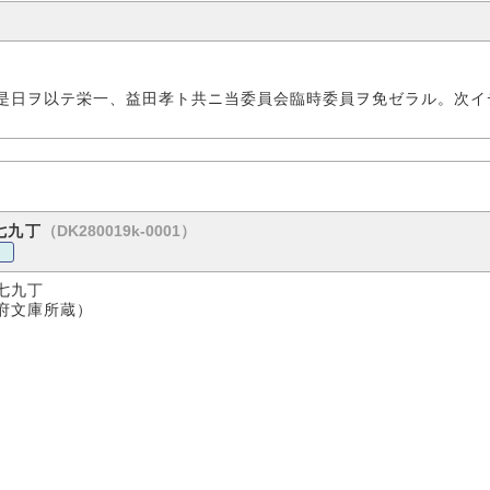
是日ヲ以テ栄一、益田孝ト共ニ当委員会臨時委員ヲ免ゼラル。次イ
（DK280019k-0001）
七九丁
七九丁
蔵）