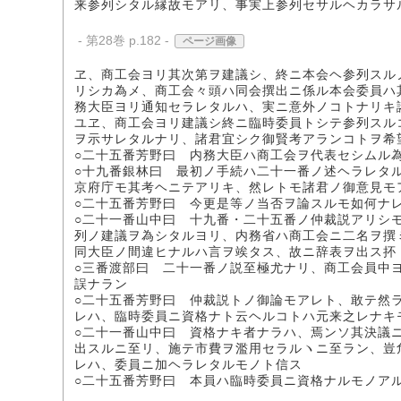
来参列シタル縁故モアリ、事実上参列セサルヘカラサ
- 第28巻 p.182 -
ページ画像
ヱ、商工会ヨリ其次第ヲ建議シ、終ニ本会ヘ参列スル
リシカ為メ、商工会々頭ハ同会撰出ニ係ル本会委員ハ
務大臣ヨリ通知セラレタルハ、実ニ意外ノコトナリキ
ユヱ、商工会ヨリ建議シ終ニ臨時委員トシテ参列スル
ヲ示サレタルナリ、諸君宜シク御賢考アランコトヲ希
○二十五番芳野曰 内務大臣ハ商工会ヲ代表セシムル
○十九番銀林曰 最初ノ手続ハ二十一番ノ述ヘラレタ
京府庁モ其考ヘニテアリキ、然レトモ諸君ノ御意見モ
○二十五番芳野曰 今更是等ノ当否ヲ論スルモ如何ナ
○二十一番山中曰 十九番・二十五番ノ仲裁説アリシ
列ノ建議ヲ為シタルヨリ、内務省ハ商工会ニ二名ヲ撰
同大臣ノ間違ヒナルハ言ヲ竢タス、故ニ辞表ヲ出ス抔
○三番渡部曰 二十一番ノ説至極尤ナリ、商工会員中
誤ナラン
○二十五番芳野曰 仲裁説トノ御論モアレト、敢テ然
レハ、臨時委員ニ資格ナト云ヘルコトハ元来之レナキ
○二十一番山中曰 資格ナキ者ナラハ、焉ンソ其決議
出スルニ至リ、施テ市費ヲ濫用セラルヽニ至ラン、豈
レハ、委員ニ加ヘラレタルモノト信ス
○二十五番芳野曰 本員ハ臨時委員ニ資格ナルモノア