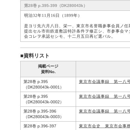
第28巻 p.395-399（DK280043k）
明治32年11月16日（1899年）
是ヨリ先六月八日、栄一、東京市名誉職参事会員ノ任
提出セル市街鉄道敷設特許条件ヲ修正シ、市参事会マ
会コレヲ承認セシモ、十二月五日再ビ選バル。
■資料リスト
掲載ページ
資料No.
第28巻 p.395
東京市会議事録 第一八
（DK280043k-0001）
第28巻 p.395
東京市会議事録 第一八
（DK280043k-0002）
第28巻 p.395-396
東京市会議事録 第一八
（DK280043k-0003）
第28巻 p.396-397
東京市会史 東京市会事