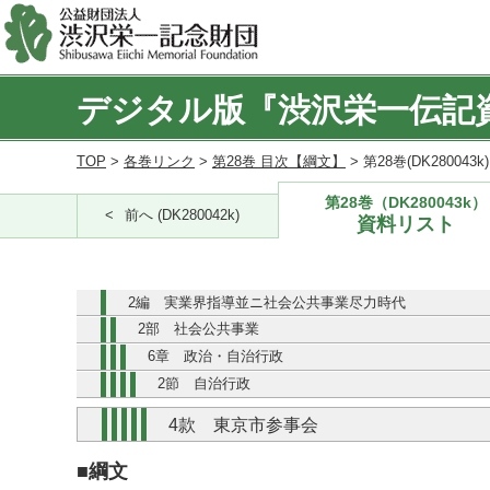
デジタル版『渋沢栄一伝記
TOP
>
各巻リンク
>
第28巻 目次【綱文】
> 第28巻(DK280043
第28巻（DK280043k）
前へ (DK280042k)
資料リスト
2編 実業界指導並ニ社会公共事業尽力時代
2部 社会公共事業
6章 政治・自治行政
2節 自治行政
4款 東京市参事会
■綱文