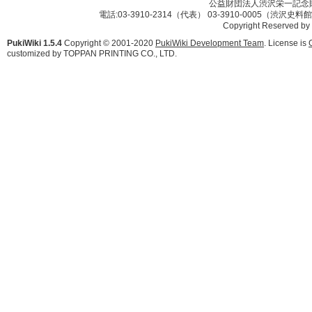
公益財団法人渋沢栄一記念財団 
電話:03-3910-2314（代表） 03-3910-0005（渋沢史
Copyright Reserved by
PukiWiki 1.5.4
Copyright © 2001-2020
PukiWiki Development Team
. License is
customized by TOPPAN PRINTING CO., LTD.